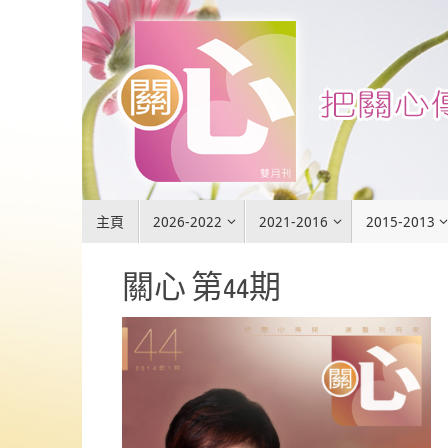
Skip
to
content
Skip
主頁
2026-2022
2021-2016
2015-2013
to
content
關心 第44期