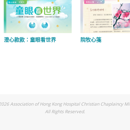
澄心款款：童眼看世界
院牧心箋
026 Association of Hong Kong Hospital Christian Chaplaincy Mi
All Rights Reserved.