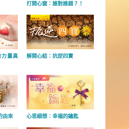
打開心窗：誰對誰錯？！
的力量真
解開心結：抗逆四寶
的由來
心思細想：幸福的鑰匙