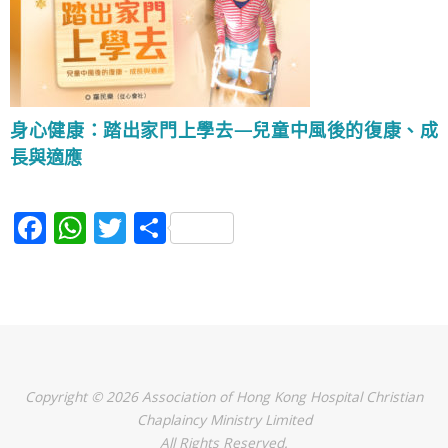
身心健康：踏出家門上學去—兒童中風後的復康、成
長與適應
F
W
T
S
a
h
w
h
c
at
itt
ar
e
s
er
e
b
A
o
p
Copyright © 2026 Association of Hong Kong Hospital Christian
o
p
Chaplaincy Ministry Limited
All Rights Reserved.