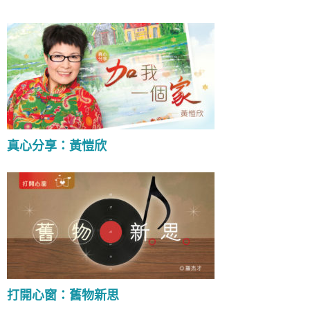
真心分享：黃愷欣
打開心窗：舊物新思