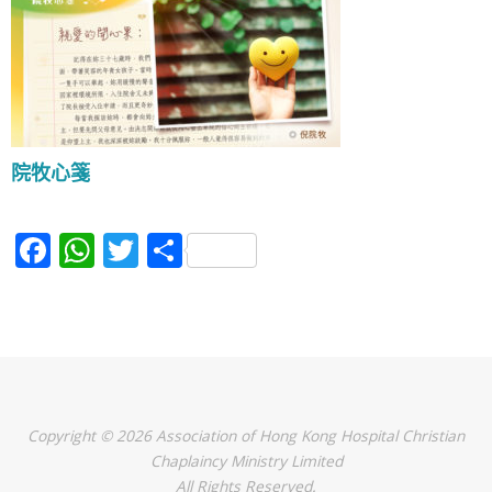
院牧心箋
F
W
T
S
a
h
w
h
c
at
itt
ar
e
s
er
e
b
A
o
p
Copyright © 2026 Association of Hong Kong Hospital Christian
o
p
Chaplaincy Ministry Limited
All Rights Reserved.