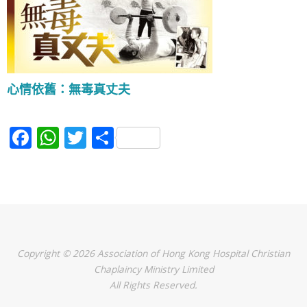
心情依舊：無毒真丈夫
F
W
T
S
a
h
w
h
c
at
itt
ar
e
s
er
e
b
A
o
p
Copyright © 2026 Association of Hong Kong Hospital Christian
o
p
Chaplaincy Ministry Limited
k
All Rights Reserved.