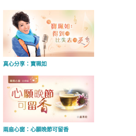
真心分享：寶珮如
兩扇心窗：心願晚節可留香