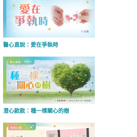
醫心直說：愛在爭執時
澄心款款：種一棵關心的樹