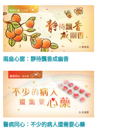
兩扇心窗：靜待飄香成幽香
醫病同心：不少的病人還需要心藥