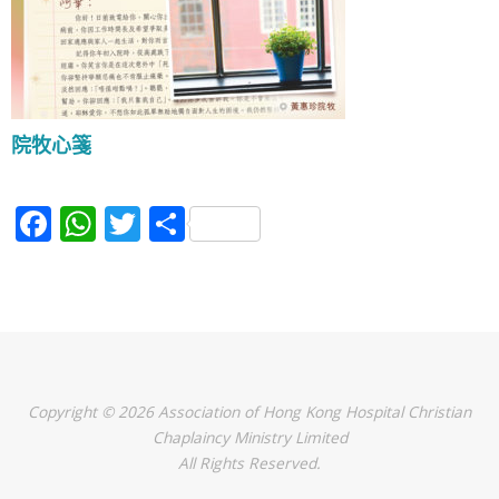
院牧心箋
F
W
T
S
a
h
w
h
c
at
itt
ar
e
s
er
e
b
A
o
p
Copyright © 2026 Association of Hong Kong Hospital Christian
o
p
Chaplaincy Ministry Limited
k
All Rights Reserved.