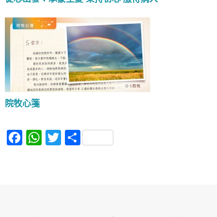
院牧心箋
F
W
T
S
a
h
w
h
c
at
itt
ar
e
s
er
e
b
A
o
p