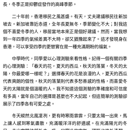
長，冬季正是抑鬱症發作的高峰季節。
二十年前，香港移民之風甚盛。有天，丈夫建議移民往新加
坡去。新加坡靠近赤道，全年長夏無冬，季節變化不大；對我這
個不喜愛冬季的人，移居當地本來正是個好建議。然而，當我想
到一年四季的氣候差異不大時，卻又猶豫起來了。這才發現身在
香港，可以享受四季的更替實在是一種充滿期盼的福氣。
中學時代，同學愛以心理測驗來看性格。記得一個有關四季
的心理測驗：「春天的花，夏天的西瓜，秋天的落葉，冬天的太
陽，你最愛哪一樣呢？」選擇春天的花是浪漫的人，夏天的西瓜
代表爽朗的個性，秋天的落葉則代表多愁善感的性格，而喜愛冬
天的太陽就是個溫暖的人。我不知道這個測驗的準確度和可信度
有多高，當年自己的選擇是甚麼也不大記起，但這簡單的測驗卻
展示了四季各有可愛之處。
冬天縱然北風凜冽，更有時寒雨霏霏，只要太陽一出來，馬
上讓人感到寒氣盡散，充滿暖洋洋的舒適感。在充滿陽光的冬