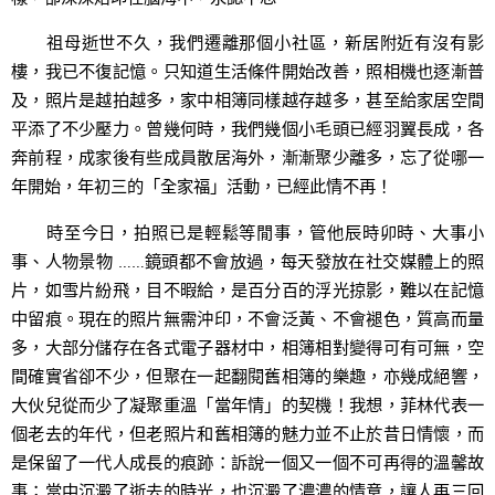
祖母逝世不久，我們遷離那個小社區，新居附近有沒有影
樓，我已不復記憶。只知道生活條件開始改善，照相機也逐漸普
及，照片是越拍越多，家中相簿同樣越存越多，甚至給家居空間
平添了不少壓力。曾幾何時，我們幾個小毛頭已經羽翼長成，各
奔前程，成家後有些成員散居海外，漸漸聚少離多，忘了從哪一
年開始，年初三的「全家福」活動，已經此情不再！
時至今日，拍照已是輕鬆等閒事，管他辰時卯時、大事小
事、人物景物 ……鏡頭都不會放過，每天發放在社交媒體上的照
片，如雪片紛飛，目不暇給，是百分百的浮光掠影，難以在記憶
中留痕。現在的照片無需沖印，不會泛黃、不會褪色，質高而量
多，大部分儲存在各式電子器材中，相簿相對變得可有可無，空
間確實省卻不少，但聚在一起翻閱舊相簿的樂趣，亦幾成絕響，
大伙兒從而少了凝聚重溫「當年情」的契機！我想，菲林代表一
個老去的年代，但老照片和舊相簿的魅力並不止於昔日情懷，而
是保留了一代人成長的痕跡：訴說一個又一個不可再得的溫馨故
事；當中沉澱了逝去的時光，也沉澱了濃濃的情意，讓人再三回