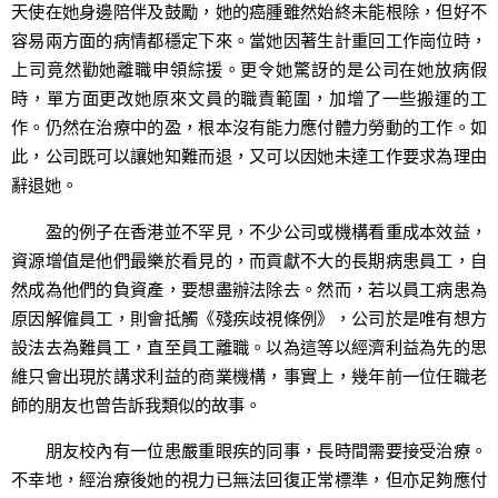
天使在她身邊陪伴及鼓勵，她的癌腫雖然始終未能根除，但好不
容易兩方面的病情都穩定下來。當她因著生計重回工作崗位時，
上司竟然勸她離職申領綜援。更令她驚訝的是公司在她放病假
時，單方面更改她原來文員的職責範圍，加增了一些搬運的工
作。仍然在治療中的盈，根本沒有能力應付體力勞動的工作。如
此，公司既可以讓她知難而退，又可以因她未達工作要求為理由
辭退她。
盈的例子在香港並不罕見，不少公司或機構看重成本效益，
資源增值是他們最樂於看見的，而貢獻不大的長期病患員工，自
然成為他們的負資產，要想盡辦法除去。然而，若以員工病患為
原因解僱員工，則會抵觸《殘疾歧視條例》，公司於是唯有想方
設法去為難員工，直至員工離職。以為這等以經濟利益為先的思
維只會出現於講求利益的商業機構，事實上，幾年前一位任職老
師的朋友也曾告訴我類似的故事。
朋友校內有一位患嚴重眼疾的同事，長時間需要接受治療。
不幸地，經治療後她的視力已無法回復正常標準，但亦足夠應付