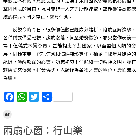
奉獻是不朽的。於此長眠的，是為了秉持國家公義的核心價值，
鞏固國民的自由，況且並非一人之力所能達致，故能獲得高於總
統的禮遇。國之存亡，繫於信念。
反觀今時今日，很多價值觀已經崩分離析，陷於瓦解邊緣，
各種儀式備受輕視，趨於沒落，甚至婚喪儀節，亦只當作表演一
場！但儀式本質尊貴，豈能相比？對國家，以至整個人類的發
展，同樣重要：它把信念和價值觀形象化，補足了隨年月褪色的
記憶，喚醒軟弱的心靈，勿忘初衷！信仰和一切精神文明，亦有
賴儀式來傳遞。摒棄儀式，人類作為萬物之靈的地位，恐怕無以
為繼。
F
W
T
S
a
h
w
h
c
at
itt
ar
e
s
er
e
兩扇心窗：行山樂
b
A