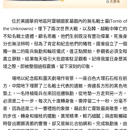
位於美國華府地區阿靈頓國家墓園內的無名戰士墓(Tomb of
the Unknowns)，埋下了兩次世界大戰，以及韓、越戰中陣亡的
不知名戰士遺體。顧名思義，他們生前既沒有豐功偉業，死後身
分也無法辨明，但為了肯定和紀念他們的犧牲，國會設立了一個
獨一無二的衛兵執勤和輪班儀式，逢正點開始，參觀者必須全程
肅立靜默，結果每天吸引大批遊客駐足觀看。記得我當日身歷其
境之際，即被整個過程震懾，留下深刻的印象。
場地以紀念館和露天劇場作背景，一座白色大理石石棺在前
方，中間地下埋葬了三名戰士代表的遺骸，旁邊長方形的黑色地
墊上，一名持槍衛兵在來回巡邏執勤，從地墊一方走到另一方，
必須是二十一步，每次九十度轉身後，需停留二十一秒，分毫不
差，因為這是二十一響禮炮的象徵，藉此對亡靈致最高敬意。他
的步伐、轉身和槍枝的擺動，異常精準，輕巧細膩；與皮鞋觸碰
時發出鏗鏘清脆的響聲，卻又是無比合拍調和。完成執勤後，由