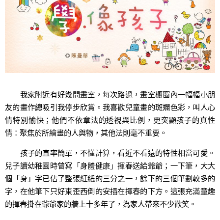
我家附近有好幾間畫室，每次路過，畫室櫥窗內一幅幅小朋
友的畫作總吸引我停步欣賞。我喜歡兒童畫的斑斕色彩，叫人心
情特別愉快；他們不依章法的透視與比例，更突顯孩子的真性
情：聚焦於所繪畫的人與物，其他法則毫不重要。
孩子的直率簡單，不懂計算，看近不看遠的特性相當可愛。
兒子讀幼稚園時曾寫「身體健康」揮春送給爺爺；一下筆，大大
個「身」字已佔了整張紅紙的三分之一，餘下的三個筆劃較多的
字，在他筆下只好東歪西倒的安插在揮春的下方。這張充滿童趣
的揮春掛在爺爺家的牆上十多年了，為家人帶來不少歡笑。