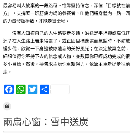
最容易叫人放棄的一段路程。惟靠堅持信念，深信「目標就在前
方」，支撐著一班筋疲力竭的參賽者，叫他們將身體內一點一滴
的力量發揮極致，才能走畢全程。
沒有人知道自己的人生路要走多遠，沿途是平坦抑或高低迂
迴？在人生路上若走得累了，或正因目標遙遠而氣餒時，不妨放
慢步伐，欣賞一下身邊被你遺忘的美好風光；在決定放棄之前，
細想值得你堅持下去的信念或人物，並數算你已經成功完成的很
多小目標。然後，禱告求主讓你重新得力，依靠主重新提步往前
走。
F
W
T
S
a
h
w
h
c
at
itt
ar
e
s
er
e
兩扇心窗：雪中送炭
b
A