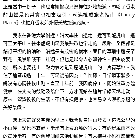
正是當中一份子。他經常揶揄我只選擇往外地旅遊，忽略了香港
的山巒景色其實也相當吸引，就連權威旅遊指南《Lonely
Planet》也推介香港郊外優美的旅遊路線。
我家在香港大學附近，沿大學往山邊走，近可到龍虎山，遠
可至太平山。往來龍虎山是我最熟悉也常走的一段路，全段都是
鋪得平坦的柏油路，沿途長有茂密的樹木，春日的草叢中還長了
野花，風景雖談不上壯觀，但也足以令人心曠神怡。但由於要上
坡，所以也要花上一點力氣才能到達龍虎山上的一片青草地。我
住了這區超過二十年，可是從前因為工作忙碌，日常瑣事繁多，
總沒有心情往後山跑。直至十年前，我因病停工，開始注重身體
健康，在丈夫的鼓勵及陪伴下，方才開始在這片常綠天地走動。
原來，營營役役的生活，不但有損健康，也容易令人漠視身邊的
美好景緻。
遇上天氣好又空閒的早上，我會獨自往山坡去。這幾公里的
小山徑一點也不寂靜，常常有上坡落坡的行人：有的是風雨不改
的晨運常客；有的像我偶爾來活動筋骨；有人拖著小狗在悠閒散