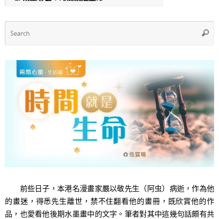
o
p
k
S
Searc
f
前些日子，本港名漫畫家嚴以敬先生（阿虫）病逝，作為他
的畫迷，得悉先生離世，禁不住翻看他的畫冊，既欣賞他的作
品，也愛看他後期水墨畫中的文字。筆者對其中這幾句話頗有共