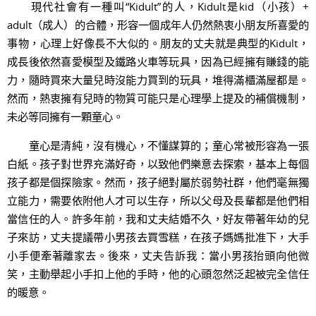
現代社會有一種叫“Kidult”的人，Kidult是kid（小孩）+
adult（成人）的合體，形容一個成年人仍然熱衷小朋友所喜愛的
事物，心理上好像長不大似的。朋友的丈夫就是典型的Kidult，
成長後依然喜愛模型及鐵路火車等玩具，因為已經擁有賺錢的能
力，隨時買來大量兒時沒能力買到的玩具，堆得滿櫃滿屋都是。
然而，熱衷擁有兒時的物質可能只是心理學上提及的補償機制，
未必等同擁有一顆童心。
童心是清純，沒有機心，不懂謀算的；童心常被形容為一張
白紙。孩子對世界充滿好奇，以致他們樂意去探索，基本上每個
孩子都是個探險家。然而，孩子絕對屬於弱勢社群，他們毫無獨
立能力，需要依附他人才可以生存，所以父母及長輩都是他們相
當信任的人。許多年前，我和丈夫結婚不久，好友帶著年幼的兒
子來訪，丈夫提議帶小男孩去買雪糕，在孩子媽媽批准下，大手
小手便牽著離家去。後來，丈夫告訴我：當小男孩抬頭向他微
笑，主動舉起小手扣上他的手時，他的心頭忽然泛起被完全信任
的暖意。