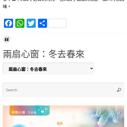
味。
F
W
T
S
a
h
w
h
c
at
itt
ar
e
s
er
e
兩扇心窗：冬去春來
b
A
o
p
o
p
k
S
Searc
f