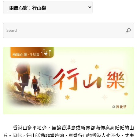
o
p
o
p
k
S
Searc
f
香港山多平地少，無論香港島或新界都滿佈高高低低的山
丘。因此，行山活動非常普遍，喜愛行山的香港人也不少，丈夫