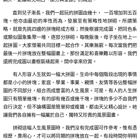
直到兒子漸長，我們一起玩的拼圖由幾十， 一百增加到五百
塊。他亦由最初的率性而為，發展至有策略性地拼砌。所謂策
略，就是先挑四邊的拼塊砌成方框；然後根據完成圖，把同色系
或類似圖象集聚一堆，逐部分拼砌。每晚飯後，母子坐在地上一
起拼圖，大家懷著共同目標一起合作，其樂無窮。每次當我們把
最後一片拼塊放在整幅圖畫上，那份滿足和喜樂難以形容。我們
還將完成圖以畫框裝裱起來，間中拿來欣賞。
有人形容人生就如一幅大拼圖，生命中每個階段出現的事情
都是小小的拼塊；家庭、學業、事業、親情、友情等各佔整幅拼
圖的不同部分，組合而成豐富的人生風景。可是，有人的人生拼
圖只有簡單幾塊，有的卻有幾百或幾千塊。拼塊的多少不由我們
自行決定，但不論構圖是簡單抑或複雜，都由天父精心設計。衪
讓我們各自擁有一幅屬於自己，獨特又珍貴的風景圖畫。
拼砌這幅人生風景圖時，我們沒有完成圖可作參考，惟有憑
經歷，靠用心，才可以將同類的拼塊放在一起。有段時間你明明