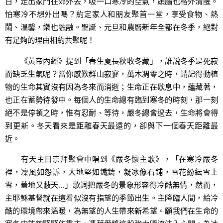
日，走出家門往郊外去，吸一口寒冷的空氣，頭腦也格外清醒。
怕寒冷不想外出嗎？約定家人和朋友聚首一堂，享受食物、熱
鬧、溫馨，樂也融融。聖誕、元旦和農曆新年全都在冬季，絕對
有足夠的理由相約共聚呢！
《黃帝內經》提到「春生夏長秋收冬藏」，誰說冬季是死寂
而缺乏生氣呢？當你感歎群山寂寥，萬木凋零之時，請記得動植
物的生命其實沒有因為冬來而消逝；生命正在歇息中，蘊藏著，
也正在蓄勢待發中。每個人的生命總有臨到寒冬的時刻，那一刻
絕不是停頓之時，惟有忍耐、等待，嚴冬總會過去，生命將會得
到更新。冬天看來是距離春天最遠的，卻與下一個春天距離最
近。
有天主日崇拜聚會中唱到《嚴冬懷主歌》，「在寒冷嚴冬
裡，凜風如怨訴，大地堅如鐵鑄，凝冰像石鋪，雪花紛紜雪上
雪，蓋地又蔽天…」歌詞把嚴冬的景象形容得冷酷無情，然而，
主耶穌基督就在這看似沒有指望的季節出生。主降臨人間，給冷
酷的環境帶來溫暖，為無望的人生帶來新希望。願我們在生命的