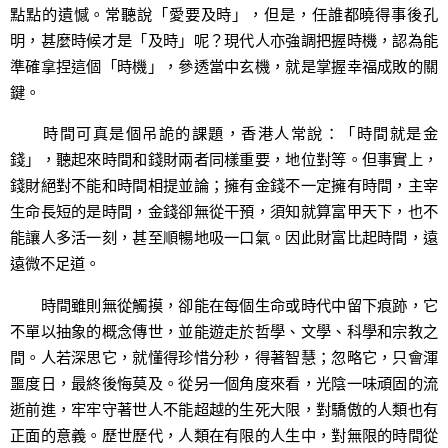
點點的遺憾。常聽說「愛要及時」，但是，任誰都曉得事後孔
明，甚麼時候才是「及時」呢？現代人亦強調把握時機，認為能
準確拿捏這個「時機」，參透當中玄機，就是掌握幸福成敗的關
鍵。
時間可真是個吊詭的課題，香港人常說：「時間就是金
錢」，聽起來時間和錢財兩者同樣重要，地位對等。但事實上，
錢財絕對不能和時間相提並論；擁有金錢不一定擁有時間，主宰
生命長短的是時間，金錢卻無從干預，須知就算富甲天下，也不
能讓人多活一刻，甚至順暢地吸一口氣。因此財富比起時間，遠
遠微不足道。
時間雖則無從觸摸，卻能在每個生命或時代中留下痕跡，它
不單以抽象的概念傳世，並能遊走於哲學、文學、科學和宗教之
間。人若深思它，就懂得珍惜分秒，得著智慧；忽略它，只會渾
噩度日，最終後悔莫及。從另一個角度來看，光陰一味頑固的流
逝前進，牢牢守著世人不能超越的生死大限，對驕傲的人類也有
正面的意義。歷世歷代，人類在有限的人生中，對無限的時間從