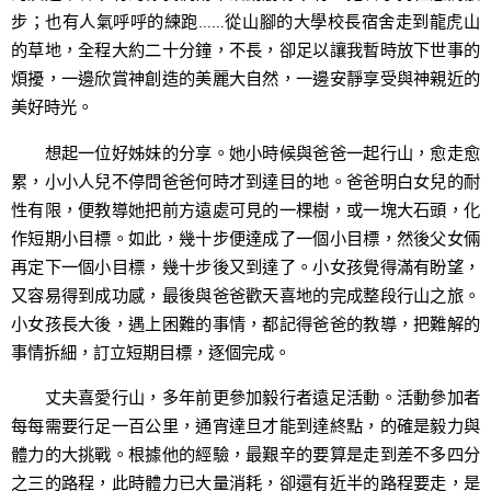
步；也有人氣呼呼的練跑……從山腳的大學校長宿舍走到龍虎山
的草地，全程大約二十分鐘，不長，卻足以讓我暫時放下世事的
煩擾，一邊欣賞神創造的美麗大自然，一邊安靜享受與神親近的
美好時光。
想起一位好姊妹的分享。她小時候與爸爸一起行山，愈走愈
累，小小人兒不停問爸爸何時才到達目的地。爸爸明白女兒的耐
性有限，便教導她把前方遠處可見的一棵樹，或一塊大石頭，化
作短期小目標。如此，幾十步便達成了一個小目標，然後父女倆
再定下一個小目標，幾十步後又到達了。小女孩覺得滿有盼望，
又容易得到成功感，最後與爸爸歡天喜地的完成整段行山之旅。
小女孩長大後，遇上困難的事情，都記得爸爸的教導，把難解的
事情拆細，訂立短期目標，逐個完成。
丈夫喜愛行山，多年前更參加毅行者遠足活動。活動參加者
每每需要行足一百公里，通宵達旦才能到達終點，的確是毅力與
體力的大挑戰。根據他的經驗，最艱辛的要算是走到差不多四分
之三的路程，此時體力已大量消耗，卻還有近半的路程要走，是