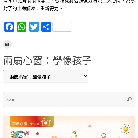
寒冬中能夠緊緊依靠主，憑藉愛將這股強力暖流注入心間，為冰
封了的生命解凍，重新得力。
F
W
T
S
a
h
w
h
c
at
itt
ar
e
s
er
e
兩扇心窗：學像孩子
b
A
o
p
o
p
k
S
Searc
f