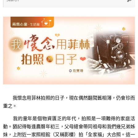
f
我懷念用菲林拍照的日子，現在偶然翻閱舊相簿，仍會珍而
重之。
我的童年是個物資匱乏的年代，拍照是一項難得的家庭活
動。猶記得每逢農曆年初三，父母總會帶同祖母和我們幾兄弟姊
妹，上附近一家照相館（又稱影樓）拍「全家福」大合照。這一