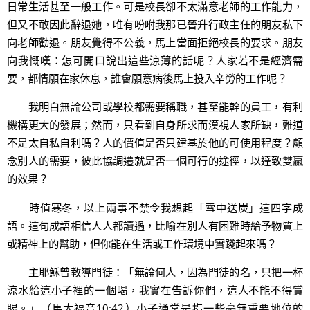
日常生活甚至一般工作。可是校長卻不太滿意老師的工作能力，
但又不敢因此辭退她，唯有吩咐我那已晉升行政主任的朋友私下
向老師勸退。朋友覺得不公義，馬上當面拒絕校長的要求。朋友
向我慨嘆：怎可開口說出這些涼薄的話呢？人家若不是經濟需
要，都情願在家休息，誰會願意病後馬上投入辛勞的工作呢？
我明白無論公司或學校都需要稱職，甚至能幹的員工，有利
機構更大的發展；然而，只看到自身所求而漠視人家所缺，難道
不是太自私自利嗎？人的價值是否只建基於他的可使用程度？顧
念別人的需要，彼此協調遷就是否一個可行的途徑，以達致雙贏
的效果？
時值寒冬，以上兩事不禁令我想起「雪中送炭」這四字成
語。這句成語相信人人都讀過，比喻在別人有困難時給予物質上
或精神上的幫助，但你能在生活或工作環境中實踐起來嗎？
主耶穌曾教導門徒：「無論何人，因為門徒的名，只把一杯
涼水給這小子裡的一個喝，我實在告訴你們，這人不能不得賞
賜。」（馬太福音10:42）小子通常是指一些毫無重要地位的