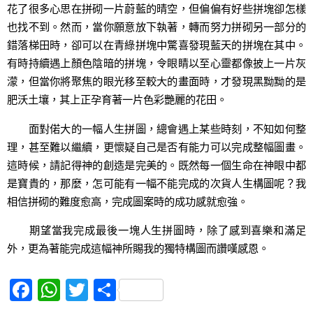
花了很多心思在拼砌一片蔚藍的晴空，但偏偏有好些拼塊卻怎樣
也找不到。然而，當你願意放下執著，轉而努力拼砌另一部分的
錯落梯田時，卻可以在青綠拼塊中驚喜發現藍天的拼塊在其中。
有時持續遇上顏色陰暗的拼塊，令眼睛以至心靈都像披上一片灰
濛，但當你將聚焦的眼光移至較大的畫面時，才發現黑黝黝的是
肥沃土壤，其上正孕育著一片色彩艷麗的花田。
面對偌大的一幅人生拼圖，總會遇上某些時刻，不知如何整
理，甚至難以繼續，更懷疑自己是否有能力可以完成整幅圖畫。
這時候，請記得神的創造是完美的。既然每一個生命在神眼中都
是寶貴的，那麼，怎可能有一幅不能完成的次貨人生構圖呢？我
相信拼砌的難度愈高，完成圖案時的成功感就愈強。
期望當我完成最後一塊人生拼圖時，除了感到喜樂和滿足
外，更為著能完成這幅神所賜我的獨特構圖而讚嘆感恩。
F
W
T
S
a
h
w
h