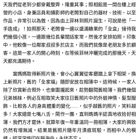
天我們從老到少都穿戴整齊，隆重其事；照相館是一間在樓上經
營的小店，身兼店員和攝影師的老闆對自己的器材、技術、以至
作品，非常引以為傲，因為由上菲林到照片誕生，可說是他「一
手造成」！拍照那天，老闆會一邊以盛滿糖果的「全盒」接待我
們幾個小孩，一邊跟幾位長輩閒話家常，然後才安排拍照。印象
中，他較像一位鄰家叔叔多於店主，而我們就像是老朋友多於顧
客。這是一家人的開心時刻，在等候菲林沖曬完成的那幾天，天
天都充滿期待。
當媽媽取得新照片後，會小心翼翼從客廳牆上拿下相架，換
上新照片，舊的「全家福」隨即安放在相簿中。這時候，一家人
除了欣賞新合照外，也會圍攏起來，趁勢翻閱舊相簿。我們幾個
兄弟姊妹，例必互相取笑大家往日舊照片中的外貌神情、髮型服
飾、比較各人的身高體重的變化……，似乎越舊的照片，笑料越
多！大家總是七嘴八舌，鬧作一團，直到媽媽半認真地收拾好相
簿，我們方才罷休。就算年復一年重溫同一冊相簿，大家的興致
仍然有增無減。結果是舊照片隨年月漬痕斑駁，而相中人的模
樣，卻深深烙印在腦海中，永誌不忘。