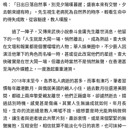
鳴：「日出日落自然事，別見夕陽嘆暮遲；盛衰本來有交替，夕
去朝來總有時」。先生視生老病死為自然界的時序，輕看生命中
的得失成敗，從容豁達，教人嘆服。
過了一陣子，又傳來武俠小說泰斗金庸先生離世消息，他留
下的一句「人生就是大鬧一場，悄然離去」，成為熱話。查大俠
在文壇和報業都是個響噹噹的人物；華人娛樂圈中，不少藝人因
演活他筆下的角色而名噪一時，甚或從此改寫他們的星途。查大
俠確實是在世大鬧一場，但離去時當然不是悄然無聲，在香港甚
至海內外媒體上，一度激起重重漣漪。
2018年末至今，各界名人病逝的甚多，而事有湊巧，筆者習
慣每年離港數月，與僑居美國的親人小住，過去數月往還港美期
間，都碰上兩岸摯愛親友離世，他們正藉盛年，卻遽然逝去，錯
過話別時機，感覺甚是傷痛。其實人生無論成就如何，年月長
短，生命的流逝總是教人唏噓不捨。細想要是時光能夠稍微倒
流，讓生者與逝者彼此共聚片刻，盡訴衷情，或是來個緊緊的無
聲擁抱，互相安慰，相信就算不能淡化今日的哀思，也可抹掉一