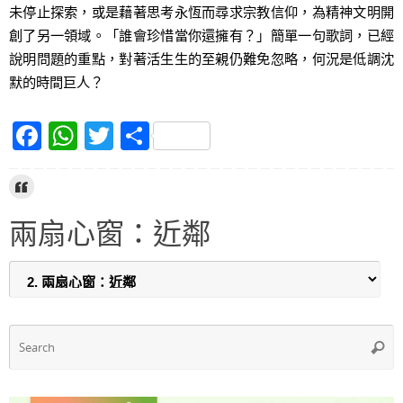
未停止探索，或是藉著思考永恆而尋求宗教信仰，為精神文明開
創了另一領域。「誰會珍惜當你還擁有？」簡單一句歌詞，已經
說明問題的重點，對著活生生的至親仍難免忽略，何況是低調沈
默的時間巨人？
F
W
T
S
a
h
w
h
c
at
itt
ar
e
s
er
e
兩扇心窗：近鄰
b
A
o
p
o
p
k
S
Searc
f