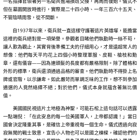
一名指揮官領著另一名衛兵進場換班交接，再周而復始。儀式不
但在墓園開放時進行，實際是二十四小時、一年三百六十五天、
不管陰晴雨雪，從不間斷。
自1937年以來，衛兵就一直這樣守護著這片英雄塚，能擔當
這裡的衛兵絕對是一項榮譽。參觀者目睹他們執勤時一絲不苟，
讓人歎為觀止，其實背後準備工夫的仔細用心，才是遠超常人的
想像：他們每天平均花上四個小時整理軍服、皮鞋、槍枝和勳
章，還有儀容——因為連頭髮的長度都有嚴格限制。除了體格和
外形的標準，衛兵還須通過品格的審查。他們執勤時不得掛上名
牌或官階，以示謙卑。如此嚴苛而單調乏味的工作，想不到參加
遴選的人竟然絡繹不絕；對於他們，儀式本身就蘊含著無比價
值。
美國國民視這片土地極為神聖，可能石棺上這句話可以透露
一點端倪：「在此安息的每一位美國軍人，上帝都認識！」當日
國會決定隆重其事，是確信上帝重視每一個生命。儀式透過向寂
寂無聞的戰士致意，宣告小人物也可以是國之棟樑，確認他們的