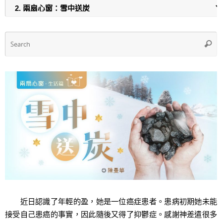
o
p
o
p
k
S
Searc
f
近日認識了年輕的盈，她是一位癌症患者。患病初期她未能
接受自己患癌的事實，因此隨後又得了抑鬱症。感謝神差遣很多