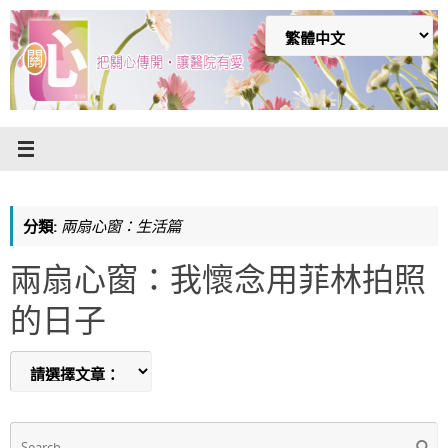
Skip
to
content
分類:
兩扇心窗：生活篇
兩扇心窗：我懷念用菲林拍照
的日子
S
Searc