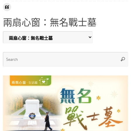
c
at
itt
ar
e
s
er
e
兩扇心窗：無名戰士墓
b
A
o
p
o
p
k
S
Searc
f