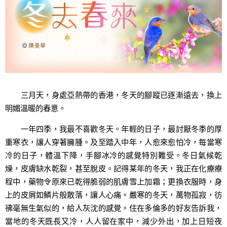
三月天，身處亞熱帶的香港，冬天的腳蹤已逐漸遠去，換上
明媚溫暖的春意。
一年四季，我最不喜歡冬天。年輕的日子，最討厭冬季的厚
重寒衣，讓人穿著臃腫。及至踏入中年，人愈來愈怕冷，每當寒
冷的日子，體溫下降，手腳冰冷的感覺特別難受。冬日氣候乾
燥，皮膚缺水乾裂，甚至脫皮。記得某年的冬天，我正在化療療
程中，藥物令原來已乾得脆弱的肌膚雪上加霜；更換衣服時，身
上的皮屑如鱗片般散落，讓人心痛。嚴寒的冬天，萬物孤寂，彷
彿毫無生氣似的，給人灰沈的感覺。住在多倫多的好友告訴我，
當地的冬天既長又冷，人人留在家中，減少外出，加上日短夜