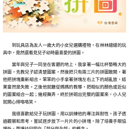
到玩具店為友人一歲大的小女兒選購禮物，在林林總總的玩
具中，竟然還看見兒子幼時最喜愛的拼圖。
當年與兒子一同坐在客廳的地上，我拿著一幅比杯墊略大的
拼圖，先教兒子認清楚圖案，然後把只有兩三片的拼圖散開，著
他把拼塊重新組合。笨笨的小手拿著拼塊左右上下的胡亂放，結
果當然是失敗。之後他就聽從媽媽的教導，把相似的顏色或近似
的圖案組合一起；幾經舞弄，終於拼砌出完整的圖案來，小人兒
就開心得咯咯笑。
我很喜歡給兒子玩拼圖，用以訓練他的專注與耐性。孩子透
過觀察和思考，嘗試逐步放下一片片的小拼塊，除了培養手眼協
調外，更讓幼兒明白「部分與全部」的概念。