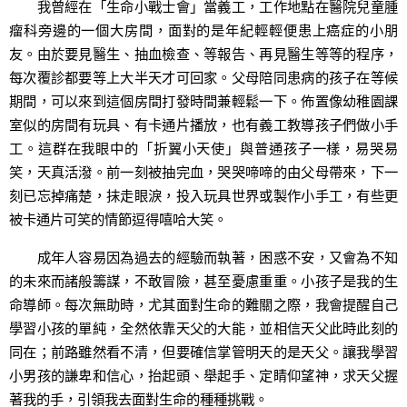
我曾經在「生命小戰士會」當義工，工作地點在醫院兒童腫
瘤科旁邊的一個大房間，面對的是年紀輕輕便患上癌症的小朋
友。由於要見醫生、抽血檢查、等報告、再見醫生等等的程序，
每次覆診都要等上大半天才可回家。父母陪同患病的孩子在等候
期間，可以來到這個房間打發時間兼輕鬆一下。佈置像幼稚園課
室似的房間有玩具、有卡通片播放，也有義工教導孩子們做小手
工。這群在我眼中的「折翼小天使」與普通孩子一樣，易哭易
笑，天真活潑。前一刻被抽完血，哭哭啼啼的由父母帶來，下一
刻已忘掉痛楚，抹走眼淚，投入玩具世界或製作小手工，有些更
被卡通片可笑的情節逗得嘻哈大笑。
成年人容易因為過去的經驗而執著，困惑不安，又會為不知
的未來而諸般籌謀，不敢冒險，甚至憂慮重重。小孩子是我的生
命導師。每次無助時，尤其面對生命的難關之際，我會提醒自己
學習小孩的單純，全然依靠天父的大能，並相信天父此時此刻的
同在；前路雖然看不清，但要確信掌管明天的是天父。讓我學習
小男孩的謙卑和信心，抬起頭、舉起手、定睛仰望神，求天父握
著我的手，引領我去面對生命的種種挑戰。