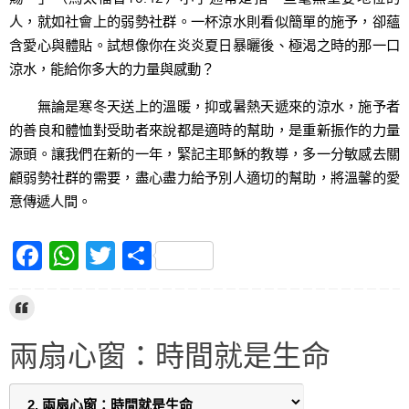
人，就如社會上的弱勢社群。一杯涼水則看似簡單的施予，卻蘊
含愛心與體貼。試想像你在炎炎夏日暴曬後、極渴之時的那一口
涼水，能給你多大的力量與感動？
無論是寒冬天送上的溫暖，抑或暑熱天遞來的涼水，施予者
的善良和體恤對受助者來說都是適時的幫助，是重新振作的力量
源頭。讓我們在新的一年，緊記主耶穌的教導，多一分敏感去關
顧弱勢社群的需要，盡心盡力給予別人適切的幫助，將溫馨的愛
意傳遞人間。
F
W
T
S
a
h
w
h
c
at
itt
ar
e
s
er
e
兩扇心窗：時間就是生命
b
A
o
p