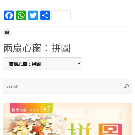
F
W
T
S
a
h
w
h
c
at
itt
ar
e
s
er
e
兩扇心窗：拼圖
b
A
o
p
o
p
k
S
Searc
f