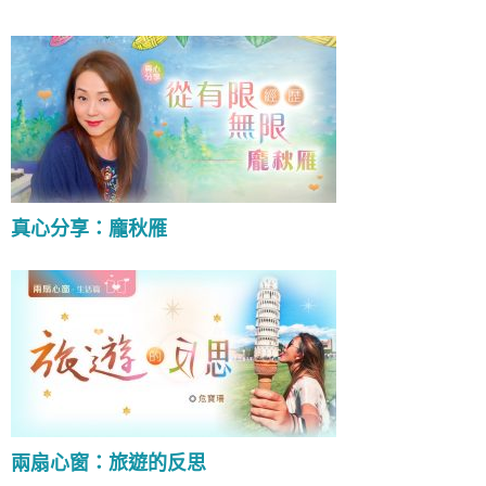
真心分享：龐秋雁
兩扇心窗：旅遊的反思