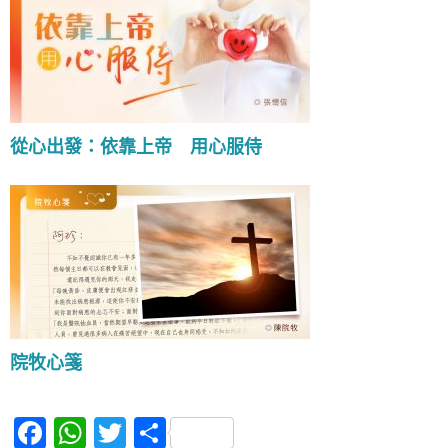
從心出發：依靠上帝 用心服侍
院牧心箋
F
W
T
S