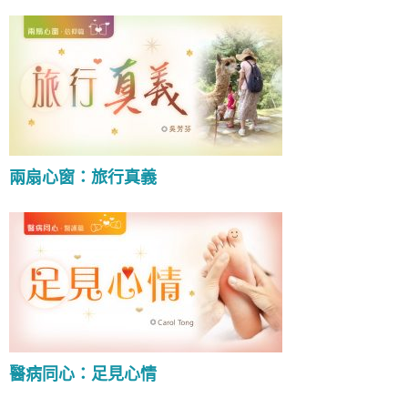
兩扇心窗：旅行真義
醫病同心：足見心情