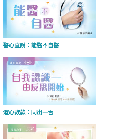
醫心直說：能醫不自醫
澄心款款：同出一舌