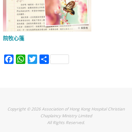
院牧心箋
F
W
T
S
a
h
w
h
c
at
itt
ar
e
s
er
e
b
A
o
p
Copyright © 2026 Association of Hong Kong Hospital Christian
o
p
Chaplaincy Ministry Limited
k
All Rights Reserved.