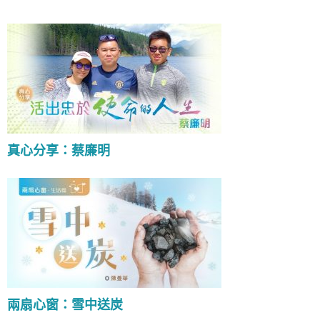
真心分享：蔡廉明
兩扇心窗：雪中送炭