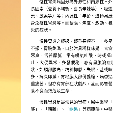
慢性胃炎病因分為外源性和內源性。外
食因素（營養不均衡、喜食辛辣等）、吸煙
藥、激素等）等；內源性：年齡、遺傳易感
身免疫性胃炎等。而緊張、焦慮、激動、暴
炎的症狀。
慢性胃炎之經過、輕重長短不一，多呈
不振、胃脘飽滿、口腔常具糊樣味覺，喜食
惡臭，舌苔厚膩，常有噯氣吐酸，時或嘔
吐，大便異常，多發便秘，亦有呈腹瀉症
狀，如頭部脹痛、精神抑鬱、失眠、甚或眩
多，病久即減，胃粘膜大部份萎縮，病患過
重痛苦，但亦有胃部症狀劇烈，甚而影響營
養不良而致危及生命。
慢性胃炎是最常見的胃病，屬中醫學「
酸」、「嘈雜」、「
納呆
」等病範疇。中醫