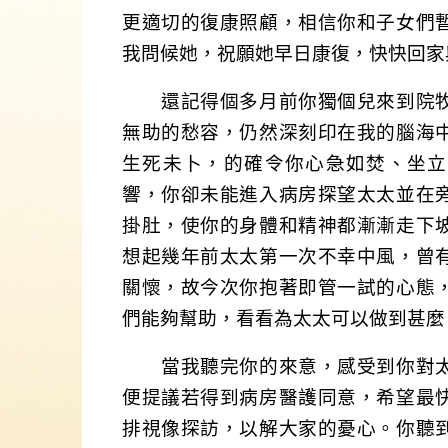
更適切的復康照顧，相信你和子女們
我問候她，祝願她早日康復，快快回家
還記得個多月前你獨個兒來到院牧
無助的愁容，仍然深刻印在我的腦海
生死未卜，的確令你心急如焚、坐立
響，你卻未能進入病房探望太太並在
掛肚，使你的身體和精神都漸漸走下
想起幾年前太太第一次不幸中風，曾
關懷，故今次你抱著即管一試的心態
們能夠幫助，看看為太太可以做到甚麼
當我聽完你的來意，感受到你對太
便提議若得到病房醫護同意，希望最
排視像探訪，以解大家的憂心。你聽