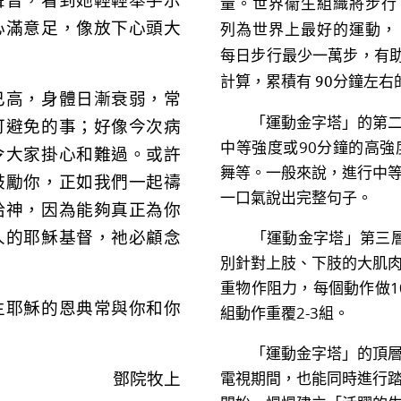
聲音，看到她輕輕舉手示
量。世界衞生組織將步行
心滿意足，像放下心頭大
列為世界上最好的運動，
每日步行最少一萬步，有助
計算，累積有 90分鐘左
高，身體日漸衰弱，常
「運動金字塔」的第二層
可避免的事；好像今次病
中等強度或90分鐘的高
令大家掛心和難過。或許
舞等。一般來說，進行中
鼓勵你，正如我們一起禱
一口氣說出完整句子。
給神，因為能夠真正為你
「運動金字塔」第三層建
人的耶穌基督，祂必顧念
別針對上肢、下肢的大肌
重物作阻力，每個動作做1
耶穌的恩典常與你和你
組動作重覆2-3組。
「運動金字塔」的頂層表
電視期間，也能同時進行
鄧院牧上