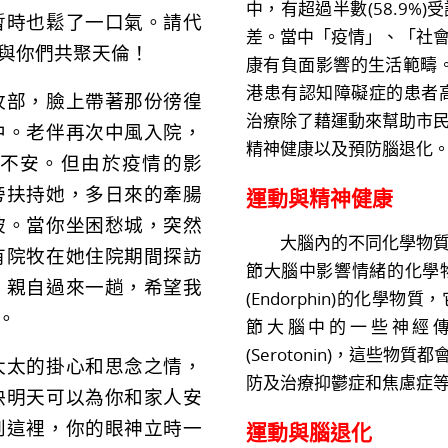
中，有超過半數(58.9%
暫時也鬆了一口氣。請代
差。當中「疫情」、「社
與你們共聚天倫！
康有負面影響的生活範疇。
港患有認知障礙症的患者
部，臉上帶著那份徬徨
治療除了藉運動來幫助市
中。老伴再次中風入院，
精神健康以及預防腦退化
不安。但由於疫情的影
旁扶持她，多日來的牽腸
運動與精神健康
坡。當你坐困愁城，突然
大腦內的不同化學物質能
有院牧在她住院期間探訪
節大腦中影響情緒的化學
，親自過來一趟，希望我
(Endorphin)的化
。
節大腦中的一些神經傳導
(Serotonin)，這些
太的掛心和思念之情，
防及治療抑鬱症和焦慮症
快明天可以為你和家人安
到這裡，你的眼神立時一
運動與腦退化