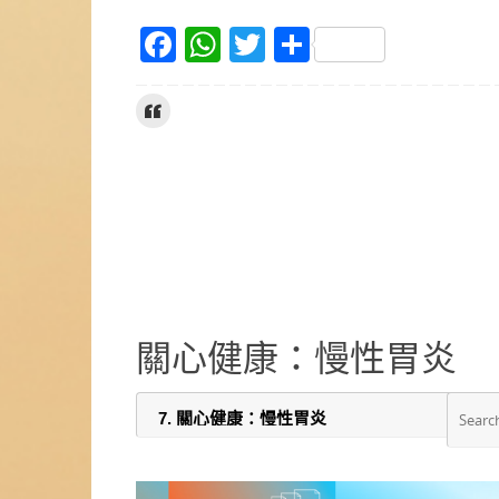
F
W
T
S
a
h
w
h
c
at
itt
ar
e
s
er
e
b
A
o
p
o
p
k
關心健康：慢性胃炎