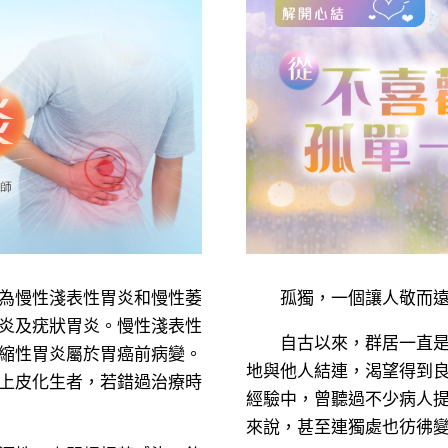
為慢性淺表性胃炎和慢性萎
孤獨，一個讓人敬而遠
炎及疣狀胃炎。慢性淺表性
自古以來，群居一直是人
縮性胃炎屬於胃癌前病變。
地與他人結連，渴望得到
上皮化生者，若錯過治療時
經驗中，曾聽過不少病人
來說，甚至連獨處也彷彿