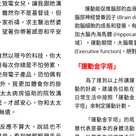
上致電女兒，讓我跟她溝
運動能促進腦部的血液循
，雖然你不是基督徒，但
腦部神經營養因子 (Brain der
一家祈禱，求主醫治然婆
助腦細胞的成長和發展。
，望著你帶著感恩和平安
加大腦內海馬體 (Hippo
域）。運動期間，大腦需
(Executive functio
然以現今的科技，你大
但每次你總是不怕勞累，
「運動金字塔」
使用電子產品，恐怕偶有
為了達到以上所講運
外，我更加體會你的掛
動的好處，建議各位能在
太太病房協助的院牧溝
日常生活中按照「運動金
況，才感安心。你和太太
字塔」來制定運動計劃。
無遺。
「運動金字塔」的底
反應不算大，說話也不
層代表是基本的身體活動