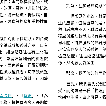
源性：幽門螺桿菌感染、飲
究竟，甚麼是孤獨感
、飲酒、藥物（非甾體抗炎
性、膽汁反流、糖尿病、自
一個常見的定義，就是當
躁、憂傷等均會加重慢性胃
生的感覺。值得留意的是
然自感格格不入，難以融
獨感與親友數量未必有直
慢性消化不良症狀，如食欲
息相關，持續強烈的孤獨
辛辣或酸焗香濃之品，口有
理疾病亦令人倍感孤獨。
吐，如屬酒客往往有晨間嘔
極度恐懼，往往經常逃避
狀，患者常呈顯著的神經徵
係，孤獨感便會產生。
暈、面色蒼白，胃酸初稍增
程徵狀輕微者，可不致於嚴
那麼，我們該如何面對
養狀態，病久纏綿，可因營
首先，我們要先分別孤
受，而獨處是一種「物理
胃脘痛
」、「
痞滿
」、「吞
快樂地生活。由此可見，
認為，慢性胃炎多因長期情