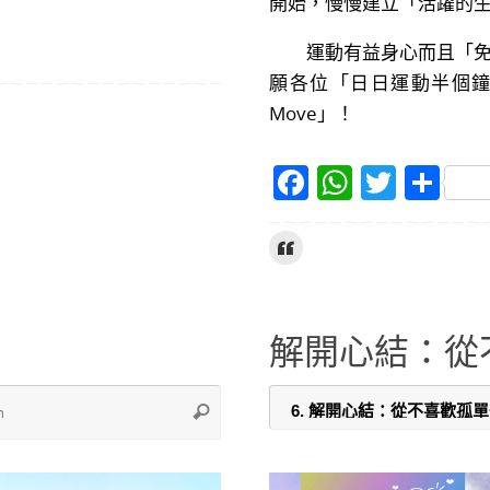
開始，慢慢建立「活躍的生活模式」(
運動有益身心而且「免費
願各位「日日運動半個鐘
Move」！
F
W
T
S
a
h
w
h
c
at
itt
ar
e
s
er
e
b
A
o
p
解開心結：從
o
p
Search
Search
k
for: