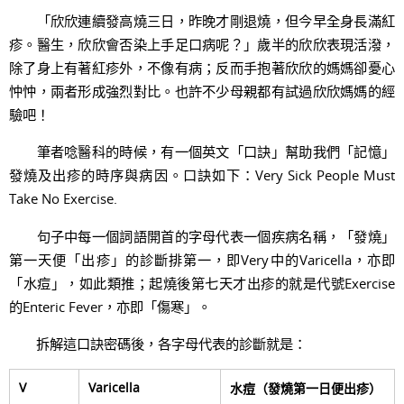
「欣欣連續發高燒三日，昨晚才剛退燒，但今早全身長滿紅
疹。醫生，欣欣會否染上手足口病呢？」歲半的欣欣表現活潑，
除了身上有著紅疹外，不像有病；反而手抱著欣欣的媽媽卻憂心
忡忡，兩者形成強烈對比。也許不少母親都有試過欣欣媽媽的經
驗吧！
筆者唸醫科的時候，有一個英文「口訣」幫助我們「記憶」
發燒及出疹的時序與病因。口訣如下：Very Sick People Must
Take No Exercise.
句子中每一個詞語開首的字母代表一個疾病名稱，「發燒」
第一天便「出疹」的診斷排第一，即Very中的Varicella，亦即
「水痘」，如此類推；起燒後第七天才出疹的就是代號Exercise
的Enteric Fever，亦即「傷寒」。
拆解這口訣密碼後，各字母代表的診斷就是：
V
Varicella
水痘（發燒第一日便出疹）