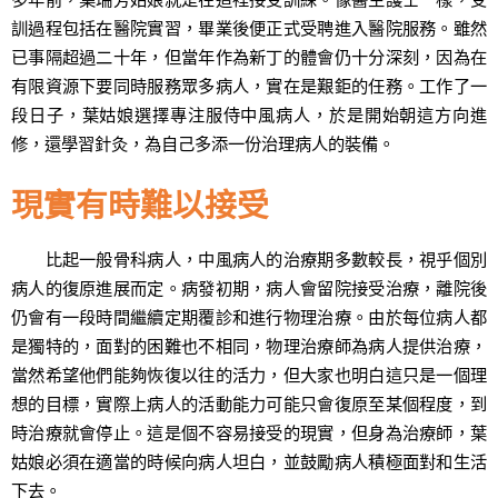
訓過程包括在醫院實習，畢業後便正式受聘進入醫院服務。雖然
已事隔超過二十年，但當年作為新丁的體會仍十分深刻，因為在
有限資源下要同時服務眾多病人，實在是艱鉅的任務。工作了一
段日子，葉姑娘選擇專注服侍中風病人，於是開始朝這方向進
修，還學習針灸，為自己多添一份治理病人的裝備。
現實有時難以接受
比起一般骨科病人，中風病人的治療期多數較長，視乎個別
病人的復原進展而定。病發初期，病人會留院接受治療，離院後
仍會有一段時間繼續定期覆診和進行物理治療。由於每位病人都
是獨特的，面對的困難也不相同，物理治療師為病人提供治療，
當然希望他們能夠恢復以往的活力，但大家也明白這只是一個理
想的目標，實際上病人的活動能力可能只會復原至某個程度，到
時治療就會停止。這是個不容易接受的現實，但身為治療師，葉
姑娘必須在適當的時候向病人坦白，並鼓勵病人積極面對和生活
下去。