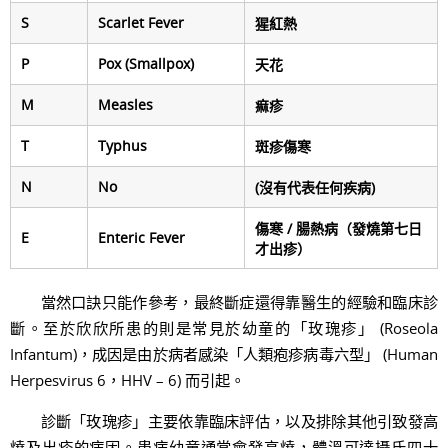
S
Scarlet Fever
猩紅熱
P
Pox (Smallpox)
天花
M
Measles
痲疹
T
Typhus
斑疹傷寒
N
No
(沒有代表任何疾病)
傷寒 / 腸熱病（發燒第七日
E
Enteric Fever
才出疹）
當然口訣只能作參考，最終斷症還得靠醫生的經驗和臨床診
斷。至於欣欣所患的則是常見於幼童的「玫瑰疹」 (Roseola
Infantum)，成因是由於病者感染「人類疱疹病毒六型」 (Human
Herpesvirus 6，HHV – 6) 而引起。
診斷「玫瑰疹」主要依靠臨床評估，以及排除其他引致發高
燒及出疹的病因。患病幼童通常會發高燒，體溫可達攝氏四十