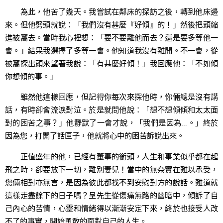
為此，他苦了幾天。我嘗試在鄰床的探訪之後，轉到他床邊
來。但他劈頭就說：「我們沒有甚麼『好傾』的！」然後把頭縮
進被窩去。當時我心裡想：「要不要離他而去？還是要多等他一
會。」結果我選擇了多等一會。他知道我沒有離開。不一會，從
被窩探出頭來望著我說：「有甚麼好傾！」我回應他：「不如傾
你想傾的事。」
雖然他這樣回應，但記得你每次來探他時，你倆總是沒有講
話，有時卻會流淚對泣。於是就問他說：「想不想傾傾和太太面
對的困苦之事？」他靜默了一會才說，「我們是因為…。」終於
因為您，打開了話匣子，他就將心中的困苦訴說出來。
正值盛年的他，已經有董事的銜頭，人生和事業似乎都在起
飛之時，卻要放下一切，離別妻兒！當中的無奈實在難以承受，
您倆相對亦無言，是因為彼此都找不到安慰對方的說話。難道就
這樣走盡餘下的日子嗎？呈先生從傷痛無路的幽暗中，傾訴了自
己內心的苦情，心靈和情緒得以漸漸安定下來，終於也接受人改
不了的事實，開始勇敢的面對自己的人生。