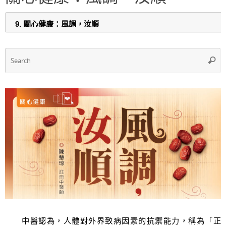
b
A
o
p
o
p
k
S
Searc
f
中醫認為，人體對外界致病因素的抗禦能力，稱為「正