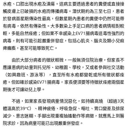
水疱、口腔出現水疱及潰瘍。這病主要透過患者的糞便或直接接
觸皮膚上已破損的水疱而傳播病毒。潛伏期約為三至七日，患者
於發病首星期傳染性最高，但數星期內患者的糞便中仍然可能帶
有病毒，依然有傳染性。大多數染上手足口病的患者病情相對較
輕，多能自然痊癒；但如果不幸感染上EV71腸病毒這毒性強烈的
病毒，則有可能引起嚴重併發症，包括心肌炎、腦炎及類小兒痲
痺癱瘓，甚至可能導致死亡。
由於大部分病者的徵狀輕微，一般無須住院治療，但家長不
應讓患病的幼童到托兒所、幼稚園、學校，又或者參與社交活動
（如興趣班、游泳等），直至所有水疱都變乾或所有徵狀都痊
癒。但如確診感染EV71腸病毒，家長便須要等待徵狀痊癒兩個星
期後才可讓幼兒上學。
不過，如果家長發現病童情況惡化，如持續高燒 （超過3天
體溫高於39°C）、精神疲倦、呼吸急促、嘔吐、胃口變差及排尿
減少、意志迷糊、手腳出現重複抽搐動作等病徵，就應馬上到醫
院求診，因為病童可能已出現嚴重併發症。