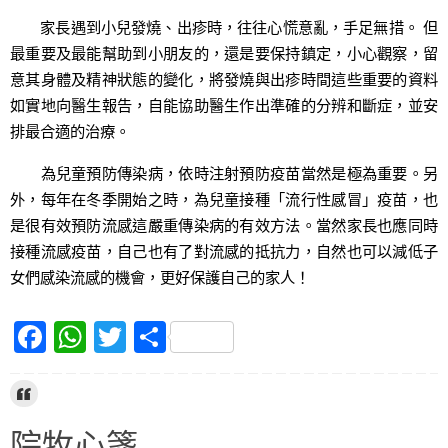
家長遇到小兒發燒、出疹時，往往心慌意亂，手足無措。 但
最重要及最能幫助到小朋友的，還是要保持鎮定，小心觀察，留
意其身體及精神狀態的變化，將發燒與出疹時間這些重要的資料
如實地向醫生報告，自能協助醫生作出準確的分辨和斷症，並安
排最合適的治療。
為兒童預防傳染病，依時注射預防疫苗當然是極為重要。另
外，每年在冬季開始之時，為兒童接種「流行性感冒」疫苗，也
是很有效預防流感這嚴重傳染病的有效方法。當然家長也應同時
接種流感疫苗，自己也有了對流感的抵抗力，自然也可以減低子
女們感染流感的機會，更好保護自己的家人！
F
W
T
S
a
h
w
h
c
at
itt
ar
e
s
er
e
院牧心箋