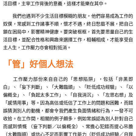
活目標，主宰工作背後的意義，這樣才能樂在其中。
我們也遇到不少生活目標模糊的朋友，他們容易成為工作的
奴僕，常感到工作諸事不順，懷才不遇，終日愁眉不展，把自己
鎖在困局中，影響精神健康。要突破框框，首先要思量自己的生
活目標，並配合性格和興趣來選擇工作，相輔相成，才能享受自
主人生，工作壓力亦會相對抵消。
「管」好個人想法
工作壓力部份來自自己的「思想陷阱」，包括「非黑即
白」、「妄下判斷」、「大難臨頭」、「貶低成功經驗」、「以
偏概全」、「負起太多工作」、「自我消沉」、「左思右想」及
「感情用事」等。因為高估或低估了工作上的問題和困難，而錯
誤猜測別人的動機，都會令我們產生負面情緒和行為，一發不可
收拾。在工作間，相關的例子頗多，例如常誤認為別人針對自己
而感到憤慨 （妄下判斷／以偏概全）、常擔心犯錯而提心吊膽
（大難臨頭）或信心不足而影響工作能力（貶低成功經驗／自我