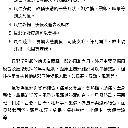
風性多動，故稱多動的一些症狀，如抽搐、震顫、眩暈等
歸之於風。
風性輕揚，多侵及體表及頭面。
風邪傷及皮膚可以發癢。
風性疏泄，侵襲人體肌腠，可使皮毛、汗孔開泄、故出現
汗出、惡風等症狀。
風邪常引起的病證有兩種，即外風和內風，外風主要是傷風
感冒及感染疾病的早期症狀，臨床上風邪雖然可以單獨致病，但
往往是兼夾其他病邪同時侵犯人體，如風寒、風熱、風濕等。
風寒為風邪與寒邪結合，症見惡寒重、發熱輕、頭痛、全身
酸痛、鼻塞流涕等。風熱為風邪與熱邪結合，症見發熱重、惡寒
輕、口渴、舌乾、目赤、咽痛等。風濕，為風邪與濕邪結合，症
見肢體困倦、頭重如裹、納呆、噁心欲吐、小便少、大便泄瀉
等。