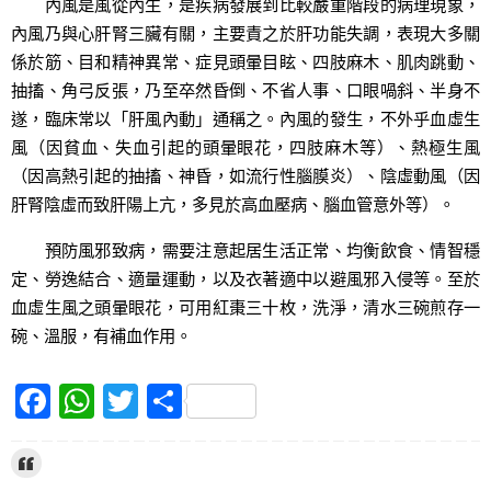
內風是風從內生，是疾病發展到比較嚴重階段的病理現象，
內風乃與心肝腎三臟有關，主要責之於肝功能失調，表現大多關
係於筋、目和精神異常、症見頭暈目眩、四肢麻木、肌肉跳動、
抽搐、角弓反張，乃至卒然昏倒、不省人事、口眼喎斜、半身不
遂，臨床常以「肝風內動」通稱之。內風的發生，不外乎血虛生
風（因貧血、失血引起的頭暈眼花，四肢麻木等）、熱極生風
（因高熱引起的抽搐、神昏，如流行性腦膜炎）、陰虛動風（因
肝腎陰虛而致肝陽上亢，多見於高血壓病、腦血管意外等）。
預防風邪致病，需要注意起居生活正常、均衡飲食、情智穩
定、勞逸結合、適量運動，以及衣著適中以避風邪入侵等。至於
血虛生風之頭暈眼花，可用紅棗三十枚，洗淨，清水三碗煎存一
碗、溫服，有補血作用。
F
W
T
S
a
h
w
h
c
at
itt
ar