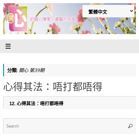
Skip
to
content
分類:
關心 第39期
心得其法：唔打都唔得
S
Searc
f