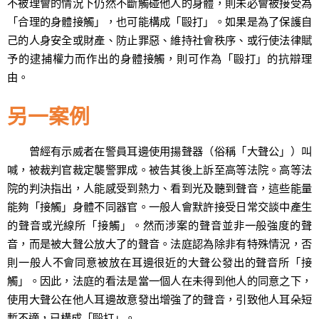
不被理會的情況下仍然不斷觸碰他人的身體，則未必會被接受為
「合理的身體接觸」，也可能構成「毆打」。如果是為了保護自
己的人身安全或財產、防止罪惡、維持社會秩序、或行使法律賦
予的逮捕權力而作出的身體接觸，則可作為「毆打」的抗辯理
由。
另一案例
曾經有示威者在警員耳邊使用揚聲器（俗稱「大聲公」）叫
喊，被裁判官裁定襲警罪成。被告其後上訴至高等法院。高等法
院的判決指出，人能感受到熱力、看到光及聽到聲音，這些能量
能夠「接觸」身體不同器官。一般人會默許接受日常交談中產生
的聲音或光線所「接觸」。然而涉案的聲音並非一般強度的聲
音，而是被大聲公放大了的聲音。法庭認為除非有特殊情況，否
則一般人不會同意被放在耳邊很近的大聲公發出的聲音所「接
觸」。因此，法庭的看法是當一個人在未得到他人的同意之下，
使用大聲公在他人耳邊故意發出增強了的聲音，引致他人耳朵短
暫不適，已構成「毆打」。