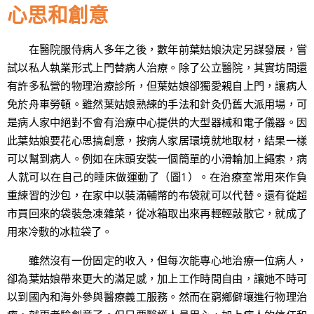
心思和創意
在醫院服侍病人多年之後，數年前葉姑娘決定另謀發展，嘗
試以私人執業形式上門替病人治療。除了公立醫院，其實坊間還
有許多私營的物理治療診所，但葉姑娘卻獨愛親自上門，讓病人
免於舟車勞頓。雖然葉姑娘熟練的手法和針灸仍舊大派用場，可
是病人家中絕對不會有治療中心提供的大型器械和電子儀器。因
此葉姑娘要花心思搞創意，按病人家居環境就地取材，結果一樣
可以幫到病人。例如在床頭安裝一個簡單的小滑輪加上繩索，病
人就可以在自己的睡床做運動了（圖1）。在治療室常用來作負
重練習的沙包，在家中以裝滿輔幣的布袋就可以代替。還有從超
市買回來的袋裝急凍雜菜，從冰箱取出來再輕輕敲散它，就成了
用來冷敷的冰粒袋了。
雖然沒有一份固定的收入，但每次能專心地治療一位病人，
卻為葉姑娘帶來更大的滿足感，加上工作時間自由，讓她不時可
以到國內和海外參與醫療義工服務。然而在窮鄉僻壤進行物理治