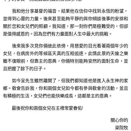
我和他分享基督的福音，結果他在信仰中找到永恆的盼望，
並得到心靈的力量。後來甚至能夠平靜的與你傾談後事的安排和
關於您和女兒們的照顧。我知道，那一刻你們是極難受的，但卻
是值得感恩的。因為您們有力量面對人生中最大的挑戰。
後來我多次見你倆彼此依傍，用慈愛的目光看著兩個年少的
女兒，在病房外的等候區天真的互相追逐。此情此景的天倫之樂
雖不復眼前，但靠主的恩典，你倆特別能夠安然的面對生命，並
且把握了餘下的日子。
如今呈先生雖然離開了，但我們都知道他是進入永生神的家
鄉。敎會告訴我，你和兩個女兒如今都有參與敎會的活動，並且
有積極的生活，女兒們也能快樂成長，這都是主的恩典。
最後祝你和兩個女兒在主裡常蒙眷佑!
關心你的
梁院牧