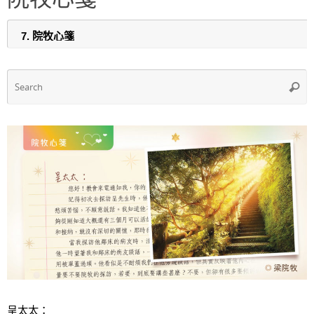
b
A
o
p
o
p
k
S
Searc
f
呈太太：