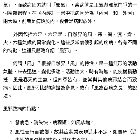
氣」，而致病因素就叫「邪氣」，疾病就是正氣與邪氣鬥爭的一
個複雜過程。在《內經》一書中把病因分為「內因」和「外因」
兩大類，前者是病始於內，後者是病起於外。
外因包括六淫，六淫是：自然界的風、寒、暑、濕、燥、
火，六種氣候的異常變化。這些反常氣候引起的疾病，各有不同
的特點，這裡只簡略介紹「風邪」。
何謂「風」？根據自然界「風」的特性，是一種無形的活動
氣體，來去迅速、變化多端、活動性大、時有時無、能使樹梢動
搖。風是春天的主氣，但四季皆有，並常與其他病邪結合而致
病。因此，風邪引起的病證為多見，故有「風為百病之長」的說
法。
風邪致病的特點：
發病急、消失快、病程短：如風疹塊。
風性善行而數變，故其症狀常表現遊走不定，如風痺（遊
走性的風濕性關節炎，其痛處不定）。