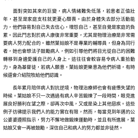
面對突如其來的巨變，病人情緒難免低落，若患者正值壯
年，甚至是家庭支柱就更憂心頽喪。由於身體失去部分活動能
力，他們容易對自己失去信心，埋怨自己，甚至自覺是家庭的負
累。因此鬥志對於病人康復非常重要，尤其是物理治療是非常需
要病人努力配合的。雖然葉姑娘不是專業的輔導員，但身為同行
者，她也會想法子鼓勵病人，例如引導他們將目光從自己的困難
轉移到身邊愛護自己的人身上，這往往會較容易令病人重拾動
力。身為基督徒，若病人願意，葉姑娘更樂意為他們祈禱，有時
候還會介紹院牧給他們認識。
長年累月陪伴病人對抗逆境，物理治療師也會有疲憊失望的
時候。葉姑娘不只一次遇過有病人辛苦鍛煉了一段時間，眼見進
展良好勝利在望之際，卻再次中風，又或是染上其他惡疾。這些
例子彷彿提示我們人的能力實在有限，然而，每當見到年邁的公
公婆婆遵照指示，努力不懈地做鍛煉運動時，並且有所進展，葉
姑娘又會一再被鼓勵，深信自己和病人的努力都並非徒然。