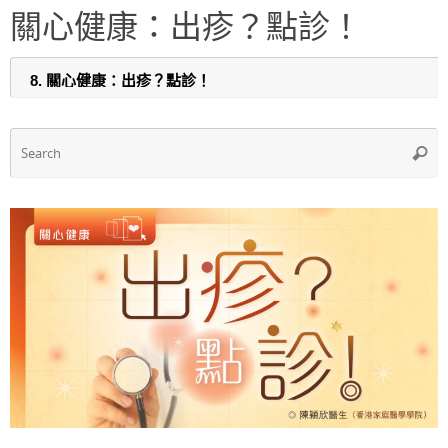
e
s
er
e
關心健康：出疹？點診！
b
A
o
p
o
p
k
S
Searc
f