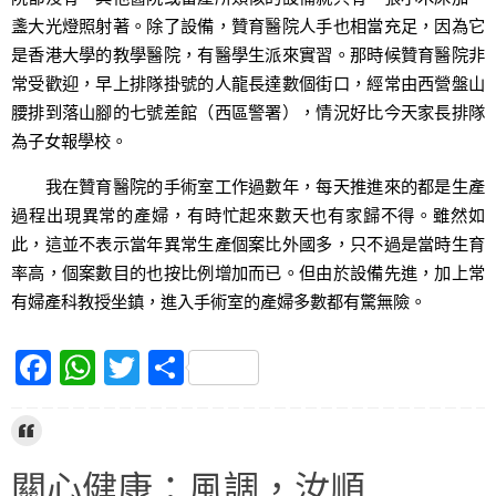
盞大光燈照射著。除了設備，贊育醫院人手也相當充足，因為它
是香港大學的教學醫院，有醫學生派來實習。那時候贊育醫院非
常受歡迎，早上排隊掛號的人龍長達數個街口，經常由西營盤山
腰排到落山腳的七號差館（西區警署），情況好比今天家長排隊
為子女報學校。
我在贊育醫院的手術室工作過數年，每天推進來的都是生產
過程出現異常的產婦，有時忙起來數天也有家歸不得。雖然如
此，這並不表示當年異常生產個案比外國多，只不過是當時生育
率高，個案數目的也按比例增加而已。但由於設備先進，加上常
有婦產科教授坐鎮，進入手術室的產婦多數都有驚無險。
F
W
T
S
a
h
w
h
c
at
itt
ar
e
s
er
e
關心健康：風調，汝順