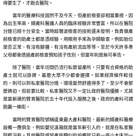
得要生了，才跑去醫院。
當年的醫療科技固然不及今天，但產前檢查卻相當重視，因
為出生率高，婦產科醫護人員的臨床經驗非常豐富，所以在醫院
分娩已經十分安全。當時超聲波檢查的技術還未發明，負責做產
前檢查的助產士都是憑經驗，用眼用手來為孕婦驗查，例如胎位
是否正常、有沒有腳腫、有沒有產前流血等等。至於今天許多準
父母都會透過產前檢查預知孩子性別，但當年則是無可奉告。
除了醫院，當年坊間仍流行私營留產所，只要有合資格的助
產士就可以掛牌，基層大眾不少都會選擇。如果經濟條件較佳
的，則可以到私家醫院分娩，環境當然舒適得多了，至少不會那
麼擠迫。但若要比較，私家醫院又不一定比政府醫院優勝。尤其
是當新建的贊育醫院於五十年代投入服務之後，政府的產科可謂
跑贏一條街。
當時的贊育醫院號稱遠東最大產科醫院，最新的婦產科醫療
設備一應俱全，例如嬰兒溫箱就是當年新引入的，就是在私家醫
院都沒有。其他醫院或留產所類似的設備就只有一張小木床加一