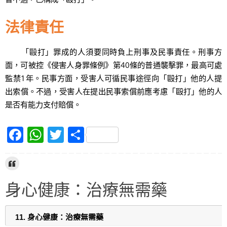
法律責任
「毆打」罪成的人須要同時負上刑事及民事責任。刑事方
面，可被控《侵害人身罪條例》第40條的普通襲擊罪，最高可處
監禁1年。民事方面，受害人可循民事途徑向「毆打」他的人提
出索償。不過，受害人在提出民事索償前應考慮「毆打」他的人
是否有能力支付賠償。
F
W
T
S
a
h
w
h
c
at
itt
ar
e
s
er
e
身心健康：治療無需藥
b
A
o
p