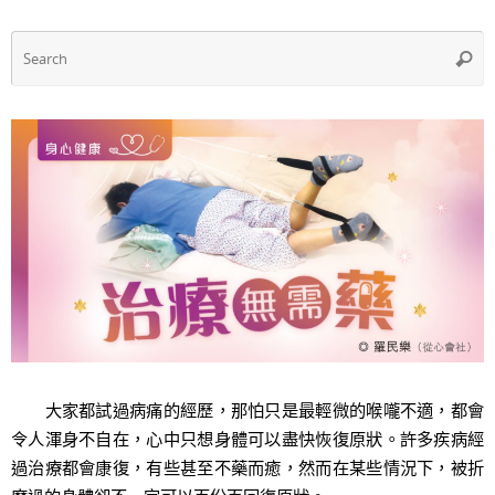
o
p
k
S
Searc
f
大家都試過病痛的經歷，那怕只是最輕微的喉嚨不適，都會
令人渾身不自在，心中只想身體可以盡快恢復原狀。許多疾病經
過治療都會康復，有些甚至不藥而癒，然而在某些情況下，被折