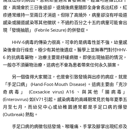
度，高燒會於三日後退卻，退燒後病童隨即全身會長出紅疹，紅
疹通常維持一至兩日才消退。但除了高燒外，病童卻沒有呼吸道
感染或腸道感染等其他徵狀。不過約百分之十五的病童可能會出
現「發燒抽筋」 (Febrile Seizure) 的併發症。
HHV-6病毒的傳染力很高，可幸的是病毒性並不強，幼童感
染後會自行痊愈，極少有其他後遺症。醫學上並無專門對付HHV-
6 的抗病毒藥物，治療主要是紓緩病徵。即使出現抽筋的情況，
一般亦不須藥物治療，這病也不會為患者帶來任何永久損害。
另一個值得大家關注，也是會引致發燒與出疹的病症，就是
「手足口病」 (Hand-Foot-Mouth Disease) 。這病主要由「克沙
奇病毒」 (Coxsackie virus) A16、與其他「腸病毒」
(Enterovirus) 如EV71引起。感染病毒的高峰期常見於每年夏季五
月至七月，而幼兒中心或幼稚園通常都是手足口病的爆發
(Outbreak) 熱點。
手足口病的病徵包括發燒、喉嚨痛、手掌及腳掌出現紅疹及