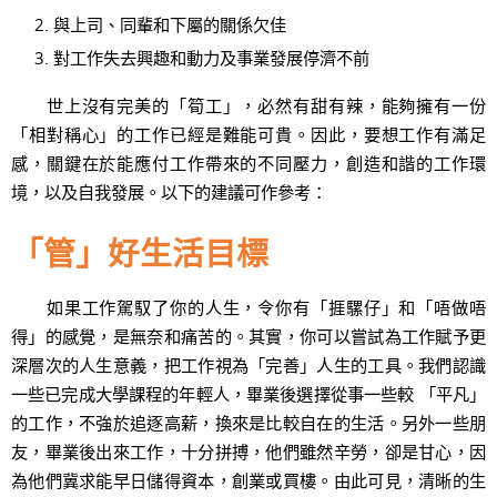
與上司、同輩和下屬的關係欠佳
對工作失去興趣和動力及事業發展停濟不前
世上沒有完美的「筍工」，必然有甜有辣，能夠擁有一份
「相對稱心」的工作已經是難能可貴。因此，要想工作有滿足
感，關鍵在於能應付工作帶來的不同壓力，創造和諧的工作環
境，以及自我發展。以下的建議可作參考：
「管」好生活目標
如果工作駕馭了你的人生，令你有「捱騾仔」和「唔做唔
得」的感覺，是無奈和痛苦的。其實，你可以嘗試為工作賦予更
深層次的人生意義，把工作視為「完善」人生的工具。我們認識
一些已完成大學課程的年輕人，畢業後選擇從事一些較 「平凡」
的工作，不強於追逐高薪，換來是比較自在的生活。另外一些朋
友，畢業後出來工作，十分拼搏，他們雖然辛勞，卻是甘心，因
為他們冀求能早日儲得資本，創業或買樓。由此可見，清晰的生