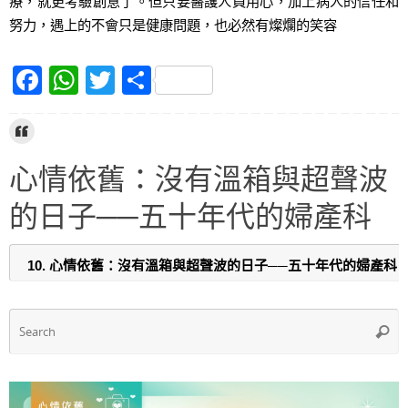
療，就更考驗創意了。但只要醫護人員用心，加上病人的信任和
努力，遇上的不會只是健康問題，也必然有燦爛的笑容
F
W
T
S
a
h
w
h
c
at
itt
ar
e
s
er
e
心情依舊：沒有溫箱與超聲波
b
A
的日子──五十年代的婦產科
o
p
o
p
k
S
Searc
f