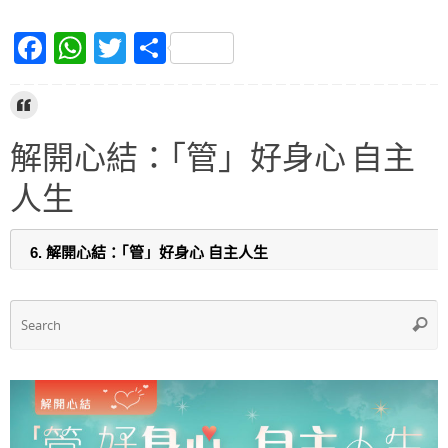
F
W
T
S
a
h
w
h
c
at
itt
ar
e
s
er
e
解開心結：｢管」好身心 自主
b
A
人生
o
p
o
p
k
S
Searc
f