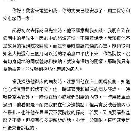
你好！敎會來電通知我，你的丈夫已經安息了。願主保守和
安慰您們一家！
記得初次去探訪呈先生時，他不願意與我交談。我明白到在
病困中的呈先生，因心中的愁煩苦惱，不願意說話。我知道他不
是故意的拒絕院牧關懷，而是需要時間讓驚慄的心靈，能夠從剛
知道大概還有三個月可以活的壞消息中平伏下來。作為院牧，沒
有切身處地的同感體諒和接納，就沒有深切的關懷，那時我只有
為他禱告，並先轉到探訪他旁邊的病人。
當我探訪他鄰床的病友時，注意到他在床上輾轉反側，知道
他心情其實是起伏不安。他一時望著我和鄰床的病友談話，一時
轉身望著窗外，一時似在留心聽我們對話的內容，一時用被單蓋
過頭。他看似是不耐煩我們在他旁邊談話，但其實反映著他內心
在掙扎。也許他在思量要不要院牧的探訪，若要，到底要講些甚
麼？不要，但卻有很多要傾訴的話，心情十分難耐。這些感受是
他後來告訴我的。