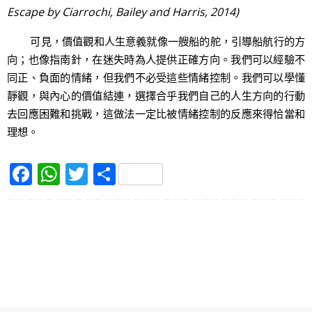
Escape by Ciarrochi, Bailey and Harris, 2014)
可見，價值觀和人生意義就像一艘船的舵，引導船航行的方
向；也像指南針，在迷失時為人提供正確方向。我們可以經驗不
同正、負面的情緒，但我們不必受這些情緒控制。我們可以學懂
靜觀，與內心的價值結連，選擇合乎我們自己的人生方向的行動
去回應困難和挑戰，這做法一定比被情緒控制的反應來得恰當和
理想。
F
W
T
S
a
h
w
h
c
at
itt
ar
e
s
er
e
b
A
o
p
o
p