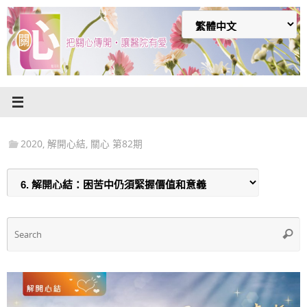
Skip
to
content
2020
,
解開心結
,
關心 第82期
S
Searc
f