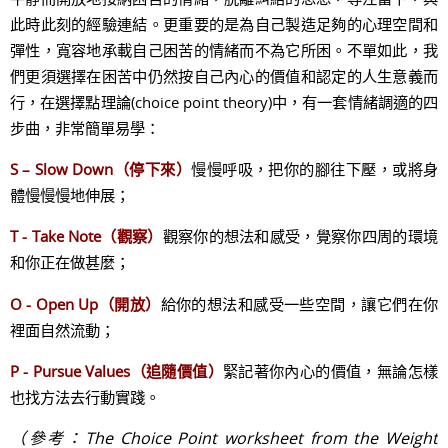
此時此刻的經驗連結。更重要的是為自己製造足夠的心理空間和
彈性，寬容地承載自己困苦的情緒而不為它所困。不單如此，我
們更須選擇在困苦中仍然按自己內心的價值和認定的人生意義而
行，在選擇點理論(choice point theory)中，有一套情緒調適的四
步曲，非常簡單易學：
S – Slow Down（停下來）
慢慢呼吸，把你的腳往下壓，或將身
體慢慢慢地伸展；
T - Take Note（觀察）
觀察你的想法和感受，覺察你四周的環境
和你正在做甚麼；
O - Open Up（開放）
給你的想法和感受一些空間，讓它們在你
裡面自然流動；
P - Pursue Values（追隨價值）
緊記著你內心的價值，無論怎樣
也找方法去行動實踐。
（參考：The Choice Point worksheet from the Weight