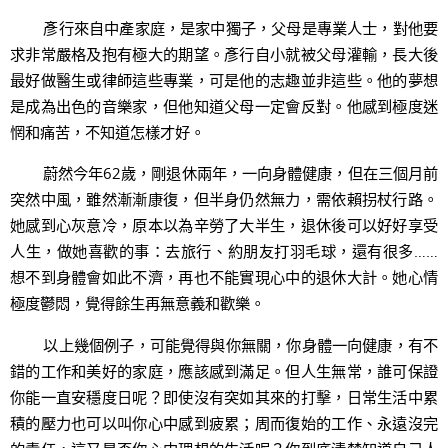
彥行來自中產家庭，是家中獨子，父母是專業人士，對他要
求非常嚴格及抱有極大的期望。彥行自小就被父母灌輸，長大後
最好做醫生或律師這些專業，可是他的志趣並非這些。他的夢想
是成為出色的音樂家，但他知道父母一定會反對。他感到極度迷
惘和痛苦，不知道怎樣才好。
蔚然今年62歲，剛退休兩年，一向身體健康，但在三個月前
突然中風，雖然漸漸康復，但半身仍然無力，需依賴拐杖行路。
她感到心灰意冷，原本以為辛勞了大半生，退休後可以好好享受
人生，做她喜歡的事：去旅行、約朋友打羽毛球，還有很多……
想不到身體會如此不濟，再也不能實現心中的退休大計。她心情
極度鬱悶，覺得餘生再無意義和歡樂。
以上幾個例子，可能覺得與你無關，你身體一向健康，有不
錯的工作和美好的家庭，應該感到滿足。但人生無常，誰可保證
你能一直安穩度日呢？即使沒有突如其來的打擊，日常生活中累
積的壓力也可以叫你心中感到疲累；周而復始的工作、永遠沒完