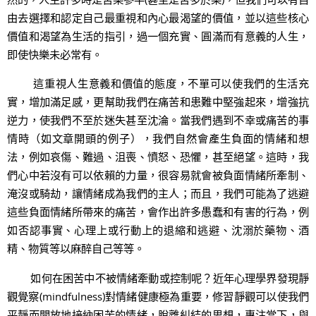
由去選擇和認定自己最重視和內心最渴望的價值，並以這些核心
價值和渴望為生活的指引，過一個充實、圓滿而有意義的人生，
即使快樂未必常有。
這重視人生意義和價值的態度，不單可以使我們的生活充
實，增加滿足感，更幫助我們在痛苦和患難中堅強起來，增強抗
逆力，使我們不至於迷失甚至沈淪。當我們遇到不幸或痛苦的事
情時（如文章開頭的例子），我們自然會產生負面的情緒和想
法，例如哀傷、難過、沮喪、憤怒、恐懼，甚至絕望。這時，我
們心中若沒有可以依賴的力量，很容易就會被負面情緒所牽制、
淹沒或騎劫，讓情緒成為我們的主人；而且，我們可能為了逃避
這些負面情緒所帶來的痛苦，會作出許多愚蠢和有害的行為，例
如否認事實、心理上或行動上的退縮和逃避、沈溺於藥物、酒
精、物質等以麻醉自己等等。
如何在困苦中不被情緒牽動或控制呢？近年心理學界發現靜
觀覺察(mindfulness)對情緒健康極為重要，修習靜觀可以使我們
平靜而開放地接納困苦的情緒，脫離糾結的思想，專注當下，與