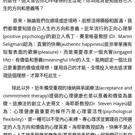
的責任，這又是否你心中理想的生活呢？你到底清楚知道自己人
生的方向和意義嗎？
原來，無論我們在順境或逆境時，若想活得積極和圓滿，我
們都需要知道自己人生的方向和意義。近年流行的正向心理學
(positive psychology)的創立人馬丁．賽里格曼教授 (Dr. Martin
Seligman)認為：真實的快樂(authentic happiness)並非單單擁有
短暫表面的歡樂(pleasure)，而是需要尋求一個充實(engaged
life)、有價值和意義(meaningful life)的人生，能夠認定一個比自
己更重要的價值或理想，運用自己的才能，全情投入地去追求實
現這個理想，才算不枉此生。
除此以外，近年備受重視的接納與承諾療法(acceptance and
commitment therapy)提倡的心理健康也是以意義和價值為基
礎。這療法的創立人史蒂文．海耶斯教授(Dr. Steven Hayes)認
為：心理健康最重要的條件乃是心理靈活性(psychological
flexibility)，是一種可以不受內心束縛、專心尋求並實踐自己所選
定的人生方向和價值的心理質素。海耶斯教授認為，快樂不是必
然的，人生許多時是苦樂參半(甚至是苦多於樂)，但我們可以有自