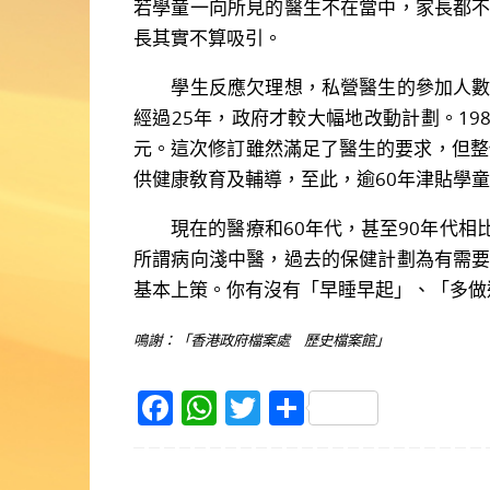
若學童一向所見的醫生不在當中，家長都
長其實不算吸引。
學生反應欠理想，私營醫生的參加人數亦
經過25年，政府才較大幅地改動計劃。19
元。這次修訂雖然滿足了醫生的要求，但整
供健康敎育及輔導，至此，逾60年津貼學
現在的醫療和60年代，甚至90年代相
所謂病向淺中醫，過去的保健計劃為有需
基本上策。你有沒有「早睡早起」、「多做
鳴謝：「香港政府檔案處 歷史檔案館」
F
W
T
S
a
h
w
h
c
at
itt
ar