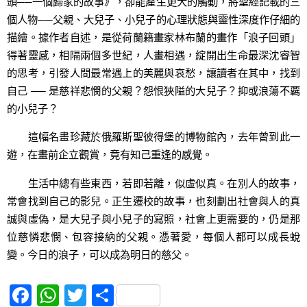
頭──一個歸家的故事》，卻能產生更大的觸動，將聖經記載的三
個人物──父親、大兒子、小兒子的心理狀態與靈性深度作仔細的
描繪。據作者自述，是從荷蘭籍畫家林布蘭的畫作「浪子回頭」
得著靈感，相隔兩個多世紀，人畫相遇，綻開出生命最深沈睿智
的思考，引發人間最常遇上的美麗與哀愁，讓讀者在其中，找到
自己 ── 是慈祥悲憫的父親？怨恨狹隘的大兒子？抑或浪蕩不覊
的小兒子？
這幅名畫珍藏於俄羅斯聖彼得堡的博物館內，去年曾到此一
遊，在畫前企立觀賞，竟有知己重逢的感覺。
生活中總有些東西，若即若離，似虛似真。在別人的故事，
常會找到自己的影兒。正生遷校的故事，也刻劃出社會與人的真
誠與虛偽，是大兒子與小兒子的寫照，社會上更需要的，仍是那
位慈憐悲憫、包容接納的父親。憑著愛，每個人都可以成長蛻
變。今日的浪子，可以成為明日的慈父。
F
W
T
S