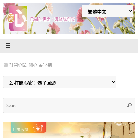
Skip
to
content
打開心窗
,
關心 第18期
S
Searc
f