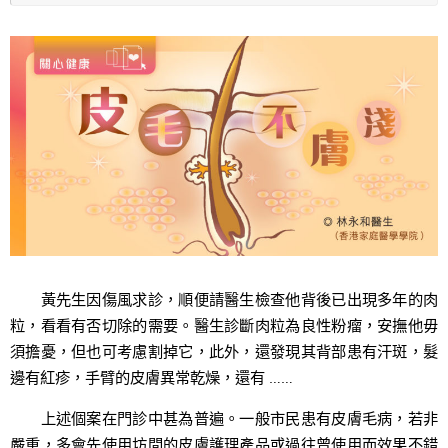
黃先生因傷風求診，順便請醫生檢查他背後已出現多年的肉
粒，看看有否切除的需要。醫生診斷肉粒為良性粉瘤，安撫他毋
須擔憂，但也可考慮割掉它，此外，還發現其背部患有汗斑，髮
邊有紅疹，手臂的皮膚異常乾燥，還有 ……
上述個案在門診中甚為普遍。一般市民患有皮膚毛病，若非
嚴重，多會先使用坊間的皮膚護理產品或過往曾使用而效果不錯