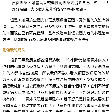
負面思想，可嘗試以較理性的思想去提醒自己，如：「大
部分時間，大多數人都能夠安全地橫過馬路。」
但是，如果這些壓力心理反應過度强烈、意外後久久沒有減
退，甚至影響到日常生活與及社交和工作等，便應尋求專業的協
助。而現在已有研究證明一些有效治療創傷後壓力症的心理治療
方法，例如認知行為治療法及眼動減敏重整治療法等。
創傷後的成長
很多同事及朋友都曾經問過我：「你們時常接觸意外病人，
你們的心情會否受到負面影響？」其實研究顯示，大部分遇到意
外的人都能自然復原，所以我們不能小看人類面對逆境時的韌
力。反而眼見創傷後壓力症病人在治療中的努力、堅持及成長，
更讓我感動。最後讓我以以下節錄的說話作個結尾，它們不時都
會從病人口中出現：「與其花時間怨天尤人，不如好好珍措現在
擁有的！」「意外教曉我世事難料，我不想只是計劃將來要怎樣
孝順父母，我現在便要行動！」「意外後我發現原來家人那麼著