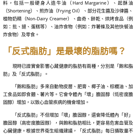
料，包括一般硬身人造牛油（Hard Margarine）、起酥油
（Shortening）、煎炸油（Frying Oil）、部分花生醬及沙律醬、
植物奶精（Non-Dairy Creamer）、曲奇、餅乾、烘烤食品（例
如：批、撻、蛋糕等）、油炸食物（例如：炸薯條及其他快餐油
炸食物）及零食。
「反式脂肪」是最壞的脂肪嗎？
現時已證實會影響心藏健康的脂肪有兩種，分別是「飽和脂
肪」及「反式脂肪」。
「飽和脂肪」多來自動物皮層、肥膏、椰子油、棕櫚油、加
工食品如即食麵、薯片等。它會令體內「壞」膽固醇（低密度膽
固醇）增加，以致心血管疾病的機會增加。
「反式脂肪」不但增加「壞」膽固醇，還會降低體內「好」
膽固醇（高密度膽固醇），與飽和脂肪相比，更容易危害血管及
心臟健康。根據世界衛生組織建議，「反式脂肪」每日攝取量不