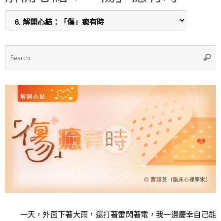
b
A
o
p
o
p
k
S
Searc
f
一天，外面下著大雨，還打著雷閃著電，我一邊慶幸自己能