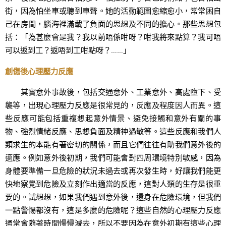
街，因為怕坐車或聽到車聲。她的活動範圍愈縮愈小，常常困自
己在房間，腦海裡滿載了負面的思想及不同的擔心。那些思想包
括：「為甚麼會是我？我以前唔係咁呀？咁我將來點算？我可唔
可以返到工？返唔到工咁點呀？……」
創傷後心理壓力反應
其實意外事故後，包括交通意外、工業意外、高處墮下、受
襲等，出現心理壓力反應是很常見的，反應及程度因人而異。這
些反應可能包括重複想起意外情景、避免接觸和意外有關的事
物、強烈情緒反應、思想負面及精神過敏等。這些反應和我們人
類求生的本能有著密切的關係，而且它們往往有助我們意外後的
適應。例如意外後初期，我們可能會對四周環境特別敏感，因為
身體要準備一旦危險的狀況未過去或再次發生時，好讓我們能更
快地察覺到危險及立刻作出適當的反應，這對人類的生存是很重
要的。試想想，如果我們遇到意外後，還身在危險環境，但我們
一點警惕都沒有，這是多麼的危險呢？這些自然的心理壓力反應
通常會隨著時間慢慢減去，所以不要因為在意外初期有這些心理