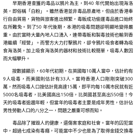
早期香港查獲的毒品以鴉片為主，到40 年代開始出現海洛
英，即俗稱「白粉」。雖然香港並非毒品原產地，但由於香港奉
行自由貿易，貨物與旅客進出頻繁，毒販成功偷運毒品進口始終
在所難免。到了50 年代後期，本港的吸毒問題卻明顯地變得嚴
重。由於當時大量內地人口湧入，連帶毒販和製毒技術也輸到香
港繼續「經營」。而警方大力打擊鴉片，卻令鴉片吸食者轉為吸
食海洛英，加上吸食海洛英的器材和技術比較簡單，吸毒人數因
而大幅攀升。
按數據顯示，60年代初期，在英國每10萬人當中，估計約有
9人吸毒，而美國則估計有33人。當時香港人口剛剛突破300
萬，然而吸毒人口按估計竟高達15萬，即平均每10萬市民就有近
5000名吸毒者，比美國高出150倍，比英國甚至高出550倍！今
天的吸毒者逾趨年輕，但當年的吸毒者主要是成年男性，估計佔
男性勞動人口的八分之一，問題之嚴重可想而知。
毒品除了摧毀人的健康，還傷害家庭和社會。當年的囚犯當
中，超過七成染有毒癮，可能當中不少也是為了取得金錢交換毒