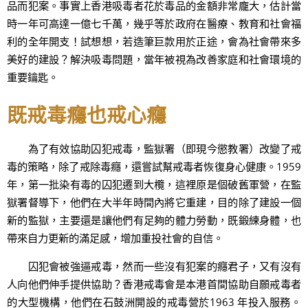
品而犯案。事實上香港吸毒者花於毒品的金額非常龐大，估計當
時一年可高達一億七千萬，幾乎等於政府在醫療、教育和社會福
利的全年開支！試想想，若造筆巨款用於正途，會為社會帶來多
美好的建設？解決吸毒問題，當年被視為改善家庭和社會環境的
重要鑰匙。
既戒毒癮也戒心癮
為了有效協助囚犯戒毒，監獄署（即現今懲教署）改變了戒
毒的策略，除了戒除毒癮，還嘗試幫戒毒者恢復身心健康。1959
年，第一批染有毒的囚犯遷到大欖，這裡原是個破舊軍營，在監
獄署督導下，他們在大半年時間內將它重建，目的除了建設一個
新的監獄，主要還是讓他們有足夠的體力勞動，既鍛練身體，也
帶來自力更新的滿足感，增加重投社會的自信。
囚犯會被強逼戒毒，然而一些沒有犯案的癮君子，又有沒有
人向他們伸手提供協助？香港戒毒會是本港首間協助自願戒毒者
的大型機構，他們在石鼓洲開設的戒毒營於1963 年投入服務。