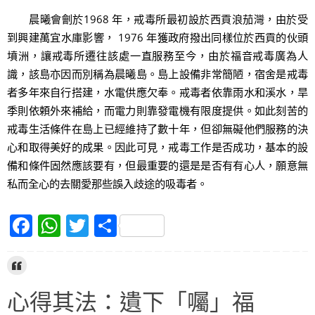
晨曦會劊於1968 年，戒毒所最初設於西貢浪茄灣，由於受
到興建萬宜水庫影響， 1976 年獲政府撥出同樣位於西貢的伙頭
墳洲，讓戒毒所遷往該處一直服務至今，由於福音戒毒廣為人
識，該島亦因而別稱為晨曦島。島上設備非常簡陋，宿舍是戒毒
者多年來自行搭建，水電供應欠奉。戒毒者依靠雨水和溪水，旱
季則依頼外來補給，而電力則靠發電機有限度提供。如此刻苦的
戒毒生活條件在島上已經維持了數十年，但卻無礙他們服務的決
心和取得美好的成果。因此可見，戒毒工作是否成功，基本的設
備和條件固然應該要有，但最重要的還是是否有有心人，願意無
私而全心的去關愛那些誤入歧途的吸毒者。
F
W
T
S
a
h
w
h
c
at
itt
ar
e
s
er
e
心得其法：遺下「囑」福