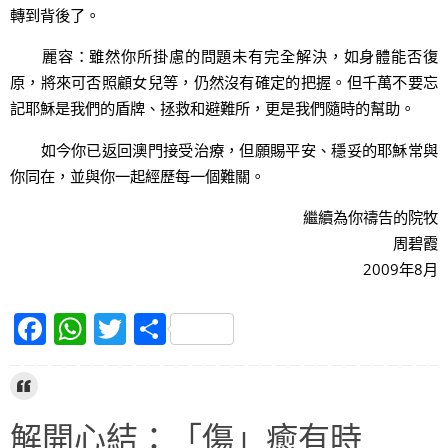
轉到背後了。
麗容：雖然你所掛慮的問題未有完全解決，如身體能否復
原，將來可否照顧女兒等，仍然沒有確定的把握。但千萬不要忘
記耶穌是我們的盾牌、拯救和避難所，更是我們隨時的幫助。
如今你已返回澳門接受治療，但願賜平安、穩妥的耶穌常與
你同在，並與你一起經歷每一個難關。
繼續為你禱告的院牧
周碧霞
2009年8月
F
W
T
S
a
h
w
h
c
at
itt
ar
e
s
er
e
解開心結：「傷」癒有時