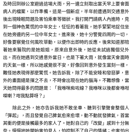
及時回到辦公室避過這場大雨，另一邊立刻取出當天早上要會面
病人的檔案，以作準備。這是一個新症，半年前遭遇到交通意外
後出現睡眠問題及害怕乘車等徵狀。我打開門請病人內進時，見
到一個神色驚慌的中年女士，怔怔的看著我，她手緊緊地捉住坐
在她旁邊的另一位中年女士。進來後，她十分警覺四周的一切，
好像要察覺任何風吹草動，以便作出即時的反應。後來知道那陪
著她來醫院的是她姐姐，原來自意外後，她從未試過獨個兒外
出。而在她遇到交通意外當日，也是下著大雨，就像當天會面時
的天氣一樣，所以她感覺很不安，好像回到意外發生當刻一樣，
難怪她表現得那麼驚慌。她告訴我，除了不能安睡和發惡夢，意
外的畫面總是揮之不去，不時會出現在她的腦海。不難想像，當
天她問得最多的問題是：「我喺咪痴咗線？我喺咪以後都會喺咁
㗎喇？咁我點算呀？」
除此之外，她亦告訴我她不敢坐車、聽到引擎聲會整個人
「彈起」，而且發覺自己脾氣愈來愈壞，動不動就發脾氣，首當
其衝的便是接觸最多的家人了。她對自己的「改變」感到十分無
奈。慢慢地她開始害怕見人，怕控制不了自己的情緒；也害怕出