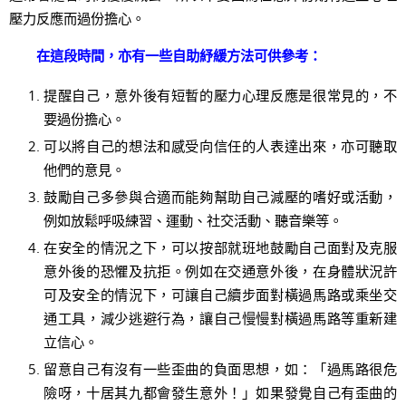
壓力反應而過份擔心。
在這段時間，亦有一些自助紓緩方法可供參考：
提醒自己，意外後有短暫的壓力心理反應是很常見的，不
要過份擔心。
可以將自己的想法和感受向信任的人表達出來，亦可聽取
他們的意見。
鼓勵自己多參與合適而能夠幫助自己減壓的嗜好或活動，
例如放鬆呼吸練習、運動、社交活動、聽音樂等。
在安全的情況之下，可以按部就班地鼓勵自己面對及克服
意外後的恐懼及抗拒。例如在交通意外後，在身體狀況許
可及安全的情況下，可讓自己續步面對橫過馬路或乘坐交
通工具，減少逃避行為，讓自己慢慢對橫過馬路等重新建
立信心。
留意自己有沒有一些歪曲的負面思想，如：「過馬路很危
險呀，十居其九都會發生意外！」如果發覺自己有歪曲的