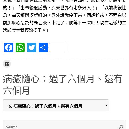
緊我，我們關係比以前緊密了，我現在知道甚麼對我才是最重要
的！」「出事後很感動，原來世界有咁多好人！」「以前我很性
急，每天都衝呀趕呀的，意外讓我停下來，回想起來，不明白以
前那麼心急為的是甚麼，車走了，便等下一架吧！現在這樣的生
活態度令我輕鬆多了。」
F
W
T
S
a
h
w
h
c
at
itt
ar
e
s
er
e
病癒隨心：過了六個月、還有
b
A
六個月
o
p
o
p
k
S
Searc