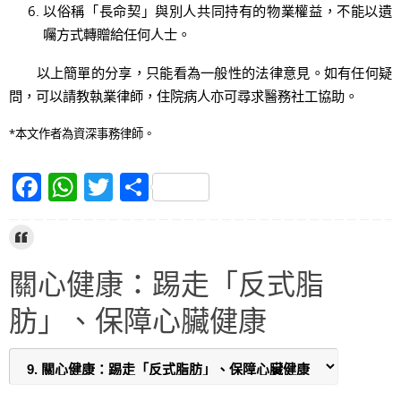
以俗稱「長命契」與別人共同持有的物業權益，不能以遺
囑方式轉贈給任何人士。
以上簡單的分享，只能看為一般性的法律意見。如有任何疑
問，可以請教執業律師，住院病人亦可尋求醫務社工協助。
*本文作者為資深事務律師。
F
W
T
S
a
h
w
h
c
at
itt
ar
e
s
er
e
關心健康：踢走「反式脂
b
A
肪」、保障心臟健康
o
p
o
p
k