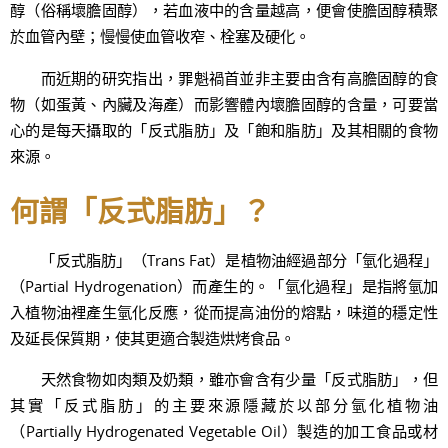
醇（俗稱壞膽固醇），若血液中的含量越高，便會使膽固醇積聚
於血管內壁；慢慢使血管收窄、栓塞及硬化。
而近期的研究指出，罪魁禍首並非主要由含有高膽固醇的食
物（如蛋黃、內臟及海產）而影響體內壞膽固醇的含量，可要當
心的是每天攝取的「反式脂肪」及「飽和脂肪」及其相關的食物
來源。
何謂「反式脂肪」？
「反式脂肪」（Trans Fat）是植物油經過部分「氫化過程」
（Partial Hydrogenation）而產生的。「氫化過程」是指將氫加
入植物油裡產生氫化反應，從而提高油份的熔點，味道的穩定性
及延長保質期，使其更適合製造烘烤食品。
天然食物如肉類及奶類，雖亦會含有少量「反式脂肪」，但
其實「反式脂肪」的主要來源隱藏於以部分氫化植物油
（Partially Hydrogenated Vegetable Oil）製造的加工食品或材