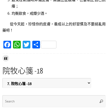
癢；
均衡飲食，戒煙少酒。
從今天起，珍惜你的皮膚，養成以上的好習慣及不要胡亂用
藥吧！
F
W
T
S
a
h
w
h
c
at
itt
ar
e
s
er
e
院牧心箋 -18
b
A
o
p
o
p
k
S
Searc
f