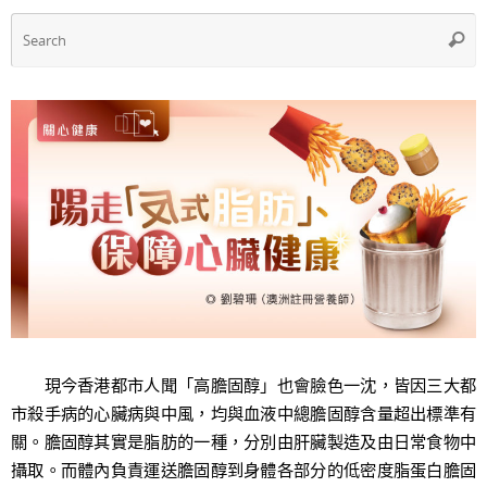
S
Searc
f
現今香港都市人聞「高膽固醇」也會臉色一沈，皆因三大都
市殺手病的心臟病與中風，均與血液中總膽固醇含量超出標準有
關。膽固醇其實是脂肪的一種，分別由肝臟製造及由日常食物中
攝取。而體內負責運送膽固醇到身體各部分的低密度脂蛋白膽固