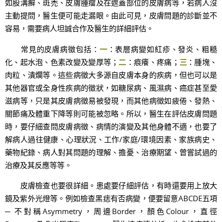
如股溝癬、斑禿、皮膚腫瘤及在遮蓋部位的皮膚病等，若病人沒
主動提問，醫生便可能走漏眼。由此可見，皮膚問題的診斷並不
容易，需要病人坦誠合作及醫生的詳細評估。
常見的皮膚病徵包括：
一
：表層病變如紅疹、發炎、粗糙
化、起水泡、色素改變及變厚等；
二
：痕癢、疼痛；
三
：腫塊、
肉粒、潰爛等。這些病徵大多源自皮膚本身的疾病，但也可以是
其他器官或全身性疾病的徵狀，如糖尿病、風濕病、癌症甚至愛
滋病等，只是其皮膚病徵易被發現，而其他病徵如疲倦、發熱、
關節痛及體重下降等則可能被忽略。所以，醫生在評估皮膚問題
時，要仔細查問皮膚病徵、病情的演變及其他身體不適，也要了
解病人過往健康、心理狀況、工作/家庭/環境因素、家族病史、
藥物紀錄、病人對其問題的理解、擔憂、治療期望、曾嘗試過的
治療及其反應等等。
皮膚檢查也要很詳細。患處要仔細評估，有時還要用上放大
鏡及紫外光燈等。例如檢查黑痣有否病變，便要留意ABCDE五項
─ 不對稱Asymmetry，周邊Border，顏色Colour，直徑