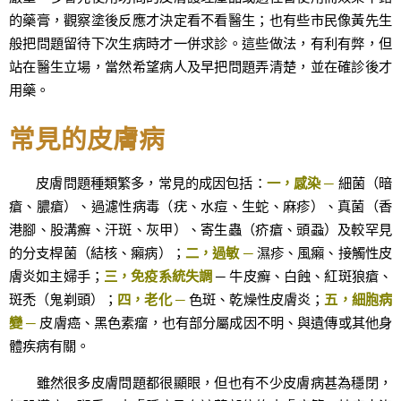
的藥膏，觀察塗後反應才決定看不看醫生；也有些市民像黃先生
般把問題留待下次生病時才一併求診。這些做法，有利有弊，但
站在醫生立場，當然希望病人及早把問題弄清楚，並在確診後才
用藥。
常見的皮膚病
皮膚問題種類繁多，常見的成因包括：
一，感染 ─
細菌（暗
瘡、膿瘡）、過濾性病毒（疣、水痘、生蛇、麻疹）、真菌（香
港腳、股溝癬、汗斑、灰甲）、寄生蟲（疥瘡、頭蝨）及較罕見
的分支桿菌（結核、癩病）；
二，過敏 ─
濕疹、風癩、接觸性皮
膚炎如主婦手；
三，免疫系統失調
─ 牛皮癬、白蝕、紅斑狼瘡、
斑禿（鬼剃頭）；
四，老化 ─
色斑、乾燥性皮膚炎；
五，細胞病
變 ─
皮膚癌、黑色素瘤，也有部分屬成因不明、與遺傳或其他身
體疾病有關。
雖然很多皮膚問題都很顯眼，但也有不少皮膚病甚為穩閉，