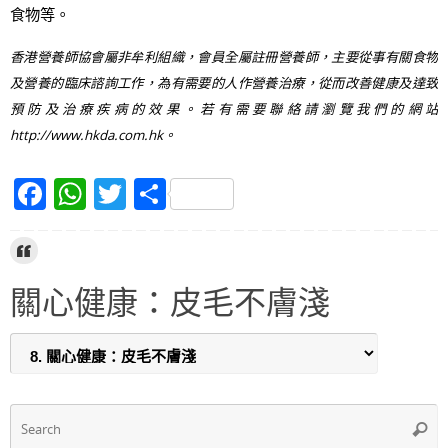
食物等。
香港營養師協會屬非牟利組織，會員全屬註冊營養師，主要從事有關食物
及營養的臨床諮詢工作，為有需要的人作營養治療，從而改善健康及達致
預防及治療疾病的效果。若有需要聯絡請瀏覽我們的網站
http://www.hkda.com.hk。
F
W
T
S
a
h
w
h
c
at
itt
ar
e
s
er
e
關心健康：皮毛不膚淺
b
A
o
p
o
p
k
S
Searc
f