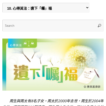
b
A
o
p
o
p
k
S
Searc
f
周生與周太有8名子女，周太於2000年去世，周生於2004年