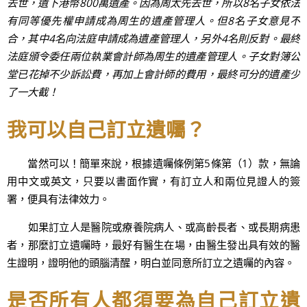
去世，遺下港幣800萬遺產。因為周太先去世，所以8名子女依法
有同等優先權申請成為周生的遺產管理人。但8名子女意見不
合，其中4名向法庭申請成為遺產管理人，另外4名則反對。最終
法庭頒令委任兩位執業會計師為周生的遺產管理人。子女對簿公
堂已花掉不少訴訟費，再加上會計師的費用，最終可分的遺產少
了一大截！
我可以自己訂立遺囑？
當然可以！簡單來說，根據遺囑條例第5條第（1）款，無論
用中文或英文，只要以書面作實，有訂立人和兩位見證人的簽
署，便具有法律效力。
如果訂立人是醫院或療養院病人、或高齡長者、或長期病患
者，那麼訂立遺囑時，最好有醫生在場，由醫生發出具有效的醫
生證明，證明他的頭腦清醒，明白並同意所訂立之遺囑的內容。
是否所有人都須要為自己訂立遺