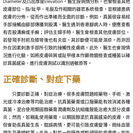
Diameter及凸出厚度Elevation。醫生按病情分析，也會檢查其他
皮膚部位、指/趾甲、毛髮及作相關的器官系統檢查，並根據患病
皮膚的分佈，從而作出準確而全面的診斷。例如，真菌很容易經
手部接觸由腳部傳播到股溝，醫生遇到香港腳病人時，便應查看
有否股溝癬或手癬；評估主婦手時，醫生會檢查其他皮膚部位，
若發現手肘前及膝彎後也有炎症，其診斷便可能是濕疹，而非因
外在因素刺激手部所引致的接觸性皮膚病。此外，醫生也會按情
況進行化驗，如將皮膚碎屑或趾甲樣本作顯微鏡檢查或種菌以確
診真菌感染、進行皮膚測試以識別過敏原等。
正確診斷、對症下藥
只要診斷正確，對症治療，很多皮膚問題經藥物、手術、激
光或冷凍治療等均能治癒。抗真菌藥膏或口服藥能有效消滅各種
真菌，混合使用類固醇藥膏潤膚劑及抗組織胺能治癒大部分皮膚
炎；然而，若糊亂使用藥膏，以類固醇塗於真菌感染的皮膚，非
但會助長真菌生長，耽誤病情，更可能引致皮膚變薄、微絲血管
增生及萎縮紋等。此外，對於一些慢性或較頑固的皮膚病，如牛