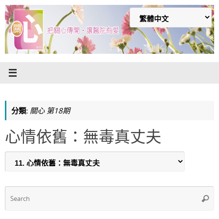
Skip
to
content
分類:
關心 第18期
心情依舊：無毒真丈夫
S
Searc
f