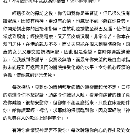
我，不期然的心中默默為你禱告，求耶穌幫助你。
經過多次的探訪之後，你告知我你是基督徒，但已很久沒有
讀聖經，因沒有精神，更沒有心情，也感受不到耶穌在你身旁。
你開始講出你的困擾和掛慮。由於乳癌擴散至淋巴及腦，使你經
常感到頭痛；經接受電療，又弄至皮膚潰爛，非常辛苦。你本在
澳門居住，在港的親友不多，而丈夫只能在周末到醫院探你，兩
歲的女兒又要交給媽媽照顧，因此很是牽掛。當時你邊說邊流
淚，使我感到你孤單、寂寞及無助，而最令你失望的是白血球指
數未能達到可返回澳門的醫院接受化療的水平，令你擔心經濟的
負擔，使你感到非常焦急。
每次探訪，見到你的情緒都受病情的轉變而起伏不定，口腔
的潰爛令你不想說話，頭痛令你難以入睡，看見你痛苦的樣子真
為你難過，很想安慰你，但卻想不起甚麽話來，只能在床邊陪伴
你，給你讀聖經，禱告，求耶穌的保護臨到你，因為聖經說「神
的恩典在人的軟弱上顯得完全」。
有時你會懷疑神是否不愛你，每次聆聽你內心的掙扎及對女