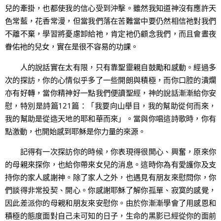
兒的牽掛，也都使我的信心受到沖擊。雖然我知道神沒有應許天
色常藍，花香常漫，但當我們落在苦難當中要仍然相信祂對我們
不離不棄，學習將憂慮卸給祂，肯定衪仍顧念我們，而且會晝夜
眷佑衪的兒女，實在是很不容易的功課。
人的說話實在太有限，只有靠聖靈親自鼓勵和感動。經過多
次的探訪，你的心情似乎多了一些開朗與積極，而你口腔的潰爛
亦有好轉，當你精神好一點我們便讀聖經，神的說話漸漸給你安
慰，特別是詩篇121篇：「我要向山舉目，我的幫助從何而來，
我的幫助是從造天地的耶和華而來」。當與你唱這詩歌時，你有
點激動，也開始感到耶穌是你力量的來源。
記得有一次探訪你的時候，你表現得很開心、興奮，原來你
的母親來探你，也給你帶來女兒的消息。這時你為有愛護你及支
持你的家人感謝神。除了家人之外，也遇見有朋友來慰問你，你
們談得非常投契、開心。你感謝耶穌了解你孤單、寂寞的感覺，
因此差派你的母親和朋友來安慰你。由於你漸漸學會了用感恩和
積極的態度面對自己未可知的日子，生命的黑影已經從你的面前