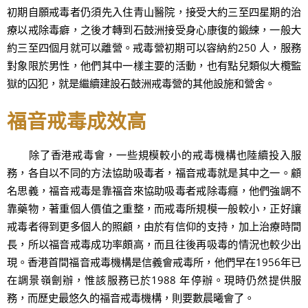
初期自願戒毒者仍須先入住青山醫院，接受大約三至四星期的治
療以戒除毒癖，之後才轉到石鼓洲接受身心康復的鍛練，一般大
約三至四個月就可以離營。戒毒營初期可以容納約250 人，服務
對象限於男性，他們其中一樣主要的活動，也有點兒類似大欖監
獄的囚犯，就是繼續建設石鼓洲戒毒營的其他設施和營舍。
福音戒毒成效高
除了香港戒毒會，一些規模較小的戒毒機構也陸續投入服
務，各自以不同的方法協助吸毒者，福音戒毒就是其中之一。顧
名思義，福音戒毒是靠福音來協助吸毒者戒除毒癮，他們強調不
靠藥物，著重個人價值之重整，而戒毒所規模一般較小，正好讓
戒毒者得到更多個人的照顧，由於有信仰的支持，加上治療時間
長，所以福音戒毒成功率頗高，而且往後再吸毒的情況也較少出
現。香港首間福音戒毒機構是信義會戒毒所，他們早在1956年已
在調景嶺劊辦，惟該服務已於1988 年停辦。現時仍然提供服
務，而歷史最悠久的福音戒毒機構，則要數晨曦會了。