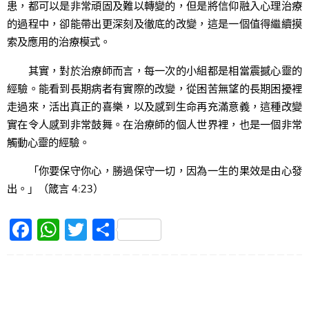
患，都可以是非常頑固及難以轉變的，但是將信仰融入心理治療
的過程中，卻能帶出更深刻及徹底的改變，這是一個值得繼續摸
索及應用的治療模式。
其實，對於治療師而言，每一次的小組都是相當震撼心靈的
經驗。能看到長期病者有實際的改變，從困苦無望的長期困擾裡
走過來，活出真正的喜樂，以及感到生命再充滿意義，這種改變
實在令人感到非常鼓舞。在治療師的個人世界裡，也是一個非常
觸動心靈的經驗。
「你要保守你心，勝過保守一切，因為一生的果效是由心發
出。」（箴言 4:23）
F
W
T
S
a
h
w
h
c
at
itt
ar
e
s
er
e