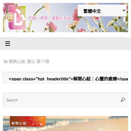
Skip
to
content
解開心結
,
關心 第71期
S
Searc
f