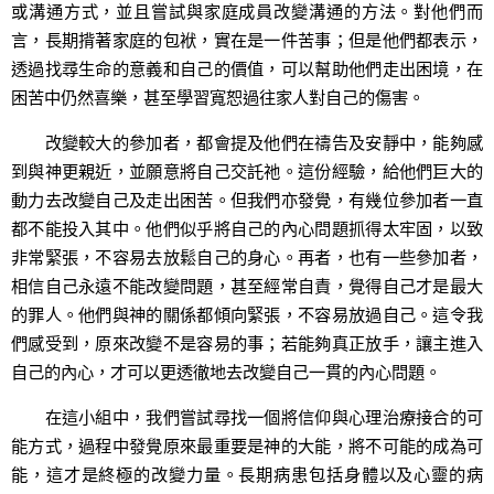
或溝通方式，並且嘗試與家庭成員改變溝通的方法。對他們而
言，長期揹著家庭的包袱，實在是一件苦事；但是他們都表示，
透過找尋生命的意義和自己的價值，可以幫助他們走出困境，在
困苦中仍然喜樂，甚至學習寬恕過往家人對自己的傷害。
改變較大的參加者，都會提及他們在禱告及安靜中，能夠感
到與神更親近，並願意將自己交託祂。這份經驗，給他們巨大的
動力去改變自己及走出困苦。但我們亦發覺，有幾位參加者一直
都不能投入其中。他們似乎將自己的內心問題抓得太牢固，以致
非常緊張，不容易去放鬆自己的身心。再者，也有一些參加者，
相信自己永遠不能改變問題，甚至經常自責，覺得自己才是最大
的罪人。他們與神的關係都傾向緊張，不容易放過自己。這令我
們感受到，原來改變不是容易的事；若能夠真正放手，讓主進入
自己的內心，才可以更透徹地去改變自己一貫的內心問題。
在這小組中，我們嘗試尋找一個將信仰與心理治療接合的可
能方式，過程中發覺原來最重要是神的大能，將不可能的成為可
能，這才是終極的改變力量。長期病患包括身體以及心靈的病