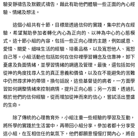
驗安靜禱告及默觀式禱告，藉此有助他們體驗一些正面的內心經
驗、情緒及想法。
這個小組共有十節，目標是透過信仰的實踐，集中於內在經
驗，希望幫助參加者轉化內心為正向的、以神為中心的心態模
式。這十節小組的內容，包括一些正向心理的主題，例如感恩、
愛惜、關愛、細味生活的經驗、培養品格，以及寬恕他人、寬恕
自己等。小組活動也包括如何在信仰裡學習轉念及信靠神，卸下
憂慮及負面情緒，並學習情緒的調適及管理。最後，還包括如何
從神的角度找尋人生的真正意義和價值，以及在不能避免的苦難
中仍然尋求神的帶領。換句話說，這些基督徒的病者，一方面學
習如何調整情緒來控制病情，提升正向心態；另一方面，透過扎
根於他們的信仰經驗，從而增加從神而來的信心，嘗試活出豐盛
的生命。
除了傳統的心理教育外，小組注重一些經驗的學習及互動，
將所學的實踐於生活當中，再帶回小組分享。參加者都十分享受
這小組，在互相信任的氣氛下，他們都願意慢慢打開內心，將自