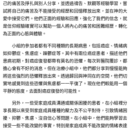
己的痛苦及掙扎與別人分享，並透過禱告、默觀等經驗學習，嘗
試將自己的痛苦及不能接受的經歷和回憶釋放出來，並在神的大
愛中接受它們。他們正面的經驗和回應，強化了我們的信念，就
是信仰經驗確實可以幫助一個人將內心的痛苦和困難經歷，轉化
為正面的心態與體驗。
小組的參加者都有不同種類的長期病患，包括癌症、情緒病
如抑鬱症、焦慮症、躁鬱症等。其中有兩位癌症患者，描述他們
患病初期，對癌症復發都帶有莫名的恐懼，每次到醫院覆診，都
擔心會有不好的消息。但在治療小組中，他們都分享到慢慢能夠
將這些強烈的恐懼釋放出來。透過歸回與神同在的空間，他們切
實地感覺到這些恐懼與焦慮都一一平復了。現在他們較能用一個
平靜的態度，去面對癌症復發的可能性。
另外，一些受家庭成員溝通或關係困擾的患者，在小組裡分
享長期以來受到家庭成員種種的壓力及不公平對待，引致情緒困
擾、抑鬱、焦慮、沒自信心等問題。在小組中，他們能夠學習去
接受一些不能改變的事實，特別是家庭成員不能改變的情緒表達