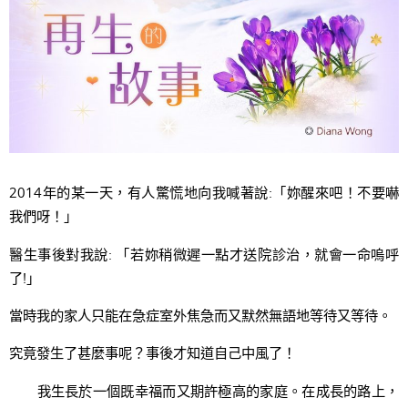
2014年的某一天，有人驚慌地向我喊著說:「妳醒來吧！不要嚇
我們呀！」
醫生事後對我說: 「若妳稍微遲一點才送院診治，就會一命嗚呼
了!」
當時我的家人只能在急症室外焦急而又默然無語地等待又等待。
究竟發生了甚麼事呢？事後才知道自己中風了！
我生長於一個既幸福而又期許極高的家庭。在成長的路上，