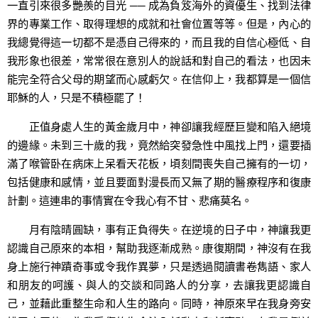
一直引來很多艷羨的目光 ── 成為負笈海外的資優生、找到法律
界的專業工作、取得理想的成就和社會位置等等。但是，內心的
我總覺得這一切都不是憑自己得來的，而且我的自信心極低、自
我形象也很差，常常很在意別人的說話和對自己的看法，也因未
能完全符合父母的期望而心感虧欠。在信仰上，我都算是一個信
耶穌的人，只是不積極罷了！
正值身處人生的黃金歲月中，神卻讓我經歷巨變和陷入絕境
的邊緣。未到三十歲的我，竟然給突發急性中風找上門，還要插
滿了喉管卧在病床上呆看天花板，頃刻間喪失自己擁有的一切，
包括健康和感情，並且要面對漫長而又無了期的醫療程序和復康
計劃。這連串的事情實在令我心有不甘、悲痛莫名。
月有陰晴圓缺，事有正負得失。在逆境的日子中，神讓我更
認識自己原來的本相，幫助我逐漸成熟。康復期間，神沒有在我
身上施行神蹟奇事或令我作異夢，只是透過閱讀書卷雋語、家人
和朋友的呵護、與人的交談和同路人的分享，去讓我更認識自
己，並藉此重整生命和人生的路向。同時，神原來早在我身旁安