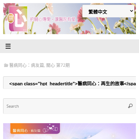
Skip
to
content
醫病同心：病友篇
,
關心 第72期
S
Searc
f