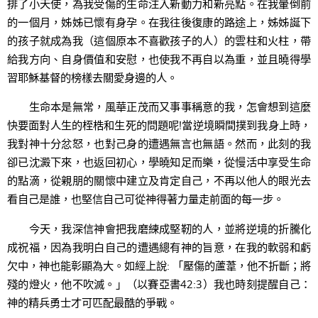
排了小天使，為我受傷的生命注入新動力和新亮點。在我暈倒前
的一個月，姊姊已懷有身孕。在我往後復康的路途上，姊姊誕下
的孩子就成為我（這個原本不喜歡孩子的人）的雲柱和火柱，帶
給我方向、自身價值和安慰，也使我不再自以為重，並且曉得學
習耶穌基督的榜樣去關愛身邊的人。
生命本是無常，風華正茂而又事事稱意的我，怎會想到這麼
快要面對人生的桎梏和生死的問題呢!當逆境瞬間撲到我身上時，
我對神十分忿怒，也對己身的遭遇無言也無語。然而，此刻的我
卻已沈澱下來，也返回初心，學曉知足而樂，從慢活中享受生命
的點滴，從親朋的關懷中建立及肯定自己，不再以他人的眼光去
看自己是誰，也堅信自己可從神得著力量走前面的每一步。
今天，我深信神會把我磨練成堅靭的人，並將逆境的折騰化
成祝福，因為我明白自己的遭遇總有神的旨意，在我的軟弱和虧
欠中，神也能彰顯為大。如經上說: 「壓傷的蘆葦，他不折斷；將
殘的燈火，他不吹滅。」（以賽亞書42:3）我也時刻提醒自己：
神的精兵勇士才可匹配最酷的爭戰。