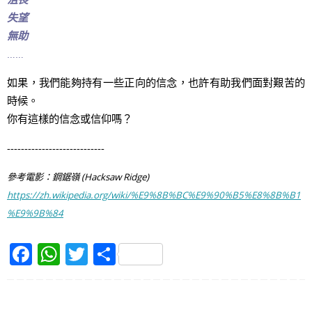
失望
無助
……
如果，我們能夠持有一些正向的信念，也許有助我們面對艱苦的
時候。
你有這樣的信念或信仰嗎？
----------------------------
參考電影：鋼鋸嶺 (Hacksaw Ridge)
https://zh.wikipedia.org/wiki/%E9%8B%BC%E9%90%B5%E8%8B%B1
%E9%9B%84
F
W
T
S
a
h
w
h
c
at
itt
ar