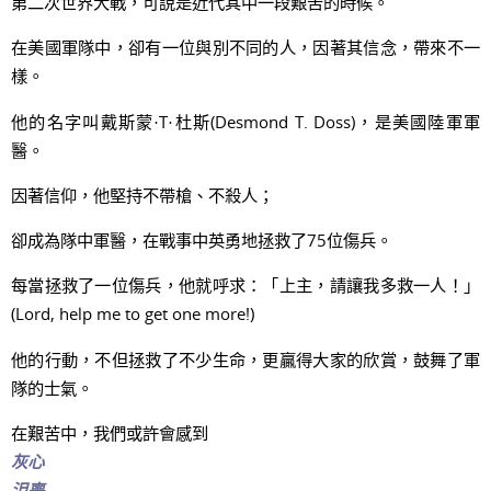
第二次世界大戰，可說是近代其中一段艱苦的時候。
在美國軍隊中，卻有一位與別不同的人，因著其信念，帶來不一
樣。
他的名字叫戴斯蒙·T·杜斯(Desmond T. Doss)，是美國陸軍軍
醫。
因著信仰，他堅持不帶槍、不殺人；
卻成為隊中軍醫，在戰事中英勇地拯救了75位傷兵。
每當拯救了一位傷兵，他就呼求：「上主，請讓我多救一人！」
(Lord, help me to get one more!)
他的行動，不但拯救了不少生命，更贏得大家的欣賞，鼓舞了軍
隊的士氣。
在艱苦中，我們或許會感到
灰心
沮喪