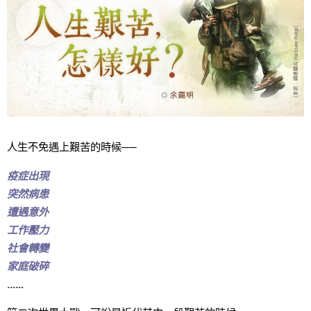
人生不免遇上艱苦的時候──
疫症出現
突然病患
遭遇意外
工作壓力
社會轉變
家庭破碎
……