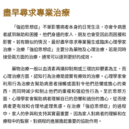
盡早尋求專業治療
「強迫思想症」不單影響病者本身的日常生活，亦會令病患
者感到無助和困擾，他們身邊的家人、朋友也會受因此而困擾和
影響。若有類似的情況，最好盡早尋求專業醫生或臨床心理學家
治療。治療「強迫思想症」主要分為藥物及心理治療，若是同時
接受兩方面的治療，通常可以達到更好的成效。
藥物治療一般以血清素再攝抑制劑或三環抗抑鬱素為主，而
心理治療方面，認知行為治療是證實有療效的治療。心理學家會
利用行為治療去幫助病患者接觸或面對令他們恐懼或擔心的東
西，而同時減少和制止他們的重複和强迫性行為。至於思想方
面，心理學家會幫助病者理解自已的恐懼和過份的擔心，從而使
病者更有效和合理地處理焦慮。在治療「強迫思想症」的過程
中，家人的參與和支持其實最重要，因為家人對病者的理解和在
療程中的監察，對病程的進展擔起重要的協助作用。