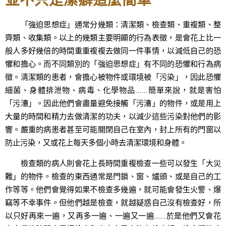
「強迫思想症」通常分幾類：清潔類、檢查類、重複類、整
齊類、收集類。以上的幾類主要明顯的行為表徵，是會花上比一
般人多好幾倍的時間重重複複去做同一件事情，以減低自己的恐
懼和擔心。而不同類別的「強迫思想症」有不同的恐懼和行為病
徵。清潔類的患者，會擔心被物件或環境被「污染」，因此恐懼
細菌、身體排泄物、病毒、化學物品……簡單來說，就是害怕
「污漕」。因此他們會盡量避免接觸「污漕」的物件，或是用上
大量的時間和精力去做清潔的功夫，以減少這些污染對他們的影
響。嚴重的病患者甚至可能關閉自己在室內，封上所有的門窗以
防止污染，又或花上每天多個小時去清潔環境和身體。
檢查類的病人則會花上長時間重複檢查一些可以發生「大災
難」的物件。檢查的東西通常是門鎖、窗、爐頭、或是自己的工
作等等。他們會覺得如果不檢查多幾遍，就可能會發生火警、爆
竊等不幸事件。但他們越是檢查，就越疑惑自己沒有檢查好，所
以只好再來一遍，又再多一遍、一遍又一遍……於是他們又會花