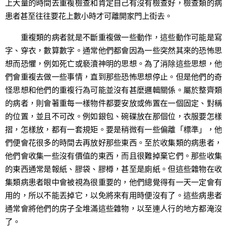
上大量的時間去重複檢查和肯定自己有沒有檢查好，檢查類的病
患者甚至往往要花上數小時才可離開家門上街去。
重複類的病者就是不斷重複做一些動作，這些動作可能是寫
字、穿衣，數算數字。通常他們都會因為一些突然其來的恐怖思
想而恐懼，例如死亡或褻瀆神明的思想。為了消除這些思想，他
們會重複去做一些事情，直到那些恐怖思想停止。但是他們的奇
怪思想和他們的重複行為可能並沒有甚麼邏輯關係。屬於整齊類
的病者，則會著重每一樣物件都要安放或佈置在一個固定、對稱
的位置，並且不可改。例如銀包、碗碟放在那個位，衣服要怎樣
摺，怎樣放，都有一套規矩。要是稍微有一些偏離「標準」，他
們便會花很多的時間去再放好那些東西。至於收集類的病患者，
他們會收集一些沒有價值的東西，而且很難掉棄它們。那些收集
的東西通常是報紙、膠袋、膠樽，甚至是廁紙。但這些雜物在收
集類病患者眼中會被視為很重要的，他們總覺得有一天一定會有
用的，所以不能丟掉它，以免將來有用時便沒有了。這些病患者
通常會將他們的房子全堆滿這些雜物，以至連人行的地方都淹沒
了。