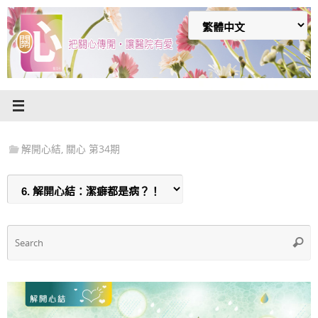
Skip
to
content
解開心結
,
關心 第34期
S
Searc
f