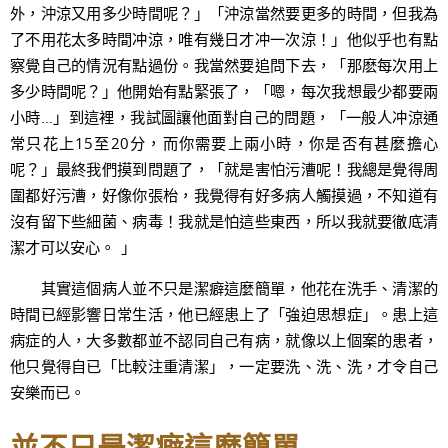
外，沖涼又用多少時間呢？」「沖涼當然要更多的時間，但我為
了不用花太多時間冲涼，唯有幾日才冲一次涼！」他似乎也有點
察覺自己的情況有點過份。我當然要追問下去，「那麽每次用上
多少時間呢？」他開始有點緊張了，「嗯，每次我想最少都要兩
小時…」到這裡，我試圖讓他面對自己的問題，「一般人冲涼通
常只花上15至20分，而你需要上兩小時，你是否有甚麼擔心
呢？」最終我們摸到問題了，「就是害怕污漕呢！我總是覺得周
圍都好污漕，好像你張枱，我覺得有好多病人觸摸過，不知道有
沒有留下些細菌、病毒！我就是怕這些東西，所以我就要徹底清
潔才可以安心。 」
其實這個病人並不只是潔癖這麼簡單，他花在洗手、清潔的
時間已經影響日常生活，他已經患上了「強迫思想症」。患上這
病症的人，大多數都並不認同自己有病，就像以上個案的患者，
他只覺得自已「比較注重清潔」，一定要洗、洗、洗，才令自己
安樂而已。
並不只是潔癖這麼簡單