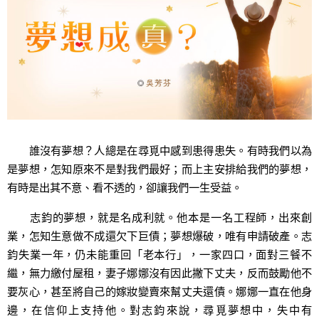
誰沒有夢想？人總是在尋覓中感到患得患失。有時我們以為
是夢想，怎知原來不是對我們最好；而上主安排給我們的夢想，
有時是出其不意、看不透的，卻讓我們一生受益。
志鈞的夢想，就是名成利就。他本是一名工程師，出來創
業，怎知生意做不成還欠下巨債；夢想爆破，唯有申請破產。志
鈞失業一年，仍未能重回「老本行」，一家四口，面對三餐不
繼，無力繳付屋租，妻子娜娜沒有因此撇下丈夫，反而鼓勵他不
要灰心，甚至將自己的嫁妝變賣來幫丈夫還債。娜娜一直在他身
邊，在信仰上支持他。對志鈞來說，尋覓夢想中，失中有