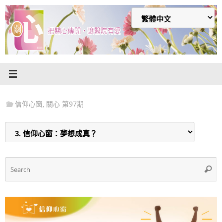
Skip
to
content
信仰心窗
,
關心 第97期
S
Searc
f