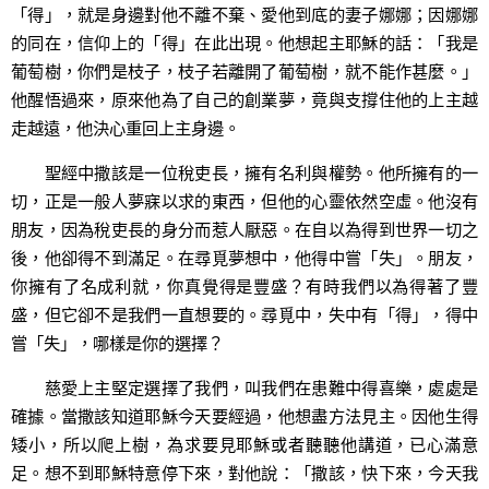
「得」，就是身邊對他不離不棄、愛他到底的妻子娜娜；因娜娜
的同在，信仰上的「得」在此出現。他想起主耶穌的話：「我是
葡萄樹，你們是枝子，枝子若離開了葡萄樹，就不能作甚麼。」
他醒悟過來，原來他為了自己的創業夢，竟與支撐住他的上主越
走越遠，他決心重回上主身邊。
聖經中撒該是一位稅吏長，擁有名利與權勢。他所擁有的一
切，正是一般人夢寐以求的東西，但他的心靈依然空虛。他沒有
朋友，因為稅吏長的身分而惹人厭惡。在自以為得到世界一切之
後，他卻得不到滿足。在尋覓夢想中，他得中嘗「失」。朋友，
你擁有了名成利就，你真覺得是豐盛？有時我們以為得著了豐
盛，但它卻不是我們一直想要的。尋覓中，失中有「得」，得中
嘗「失」，哪樣是你的選擇？
慈愛上主堅定選擇了我們，叫我們在患難中得喜樂，處處是
確據。當撒該知道耶穌今天要經過，他想盡方法見主。因他生得
矮小，所以爬上樹，為求要見耶穌或者聽聽他講道，已心滿意
足。想不到耶穌特意停下來，對他說：「撒該，快下來，今天我