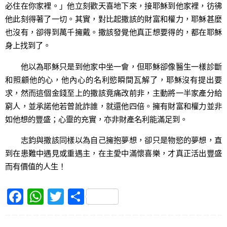
必住在你家裡。」他立刻歡天喜地下來，接耶穌到他家裡，彷彿
他此刻得著了一切。其實，對比起撒該的財富和權力，耶穌甚麼
也沒有，卻得到萬千擁戴。撒該發覺他真正想要得的，都在耶穌
身上找到了。
他以為耶穌只是到他家中坐一會，但耶穌卻像醫生一樣診斷
和照顧他的心，他內心的名利慾瞬間瓦解了，耶穌沒有提出要
求，然而這個金錢至上的撒該竟痛改前非，主動將一半家產分給
窮人，並承諾他若曾訛詐誰，就還他四倍。擁有財富和權力並非
如他想的豐盛；心靈的充實，亦非財產名利能滿足到。
志鈞與撒該同樣以為自己擁抱夢想，卻只是物慾的夢想，直
到在患難中遇見或重遇主，在主愛中滿懷喜樂，才真正活出豐盛
而有價值的人生！
F
W
T
S
a
h
w
h