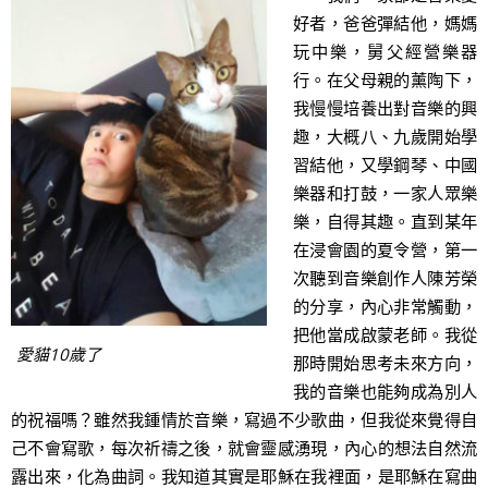
好者，爸爸彈結他，媽媽
玩中樂，舅父經營樂器
行。在父母親的薰陶下，
我慢慢培養出對音樂的興
趣，大概八、九歲開始學
習結他，又學鋼琴、中國
樂器和打鼓，一家人眾樂
樂，自得其趣。直到某年
在浸會園的夏令營，第一
次聽到音樂創作人陳芳榮
的分享，內心非常觸動，
把他當成啟蒙老師。我從
愛貓10歲了
那時開始思考未來方向，
我的音樂也能夠成為別人
的祝福嗎？雖然我鍾情於音樂，寫過不少歌曲，但我從來覺得自
己不會寫歌，每次祈禱之後，就會靈感湧現，內心的想法自然流
露出來，化為曲詞。我知道其實是耶穌在我裡面，是耶穌在寫曲