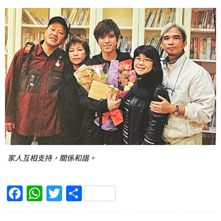
家人互相支持，關係和諧。
F
W
T
S
a
h
w
h