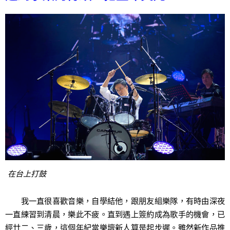
在台上打鼓
我一直很喜歡音樂，自學結他，跟朋友組樂隊，有時由深夜
一直練習到清晨，樂此不疲。直到遇上簽約成為歌手的機會，已
經廿二、三歲，這個年紀當樂壇新人算是起步遲。雖然新作品推