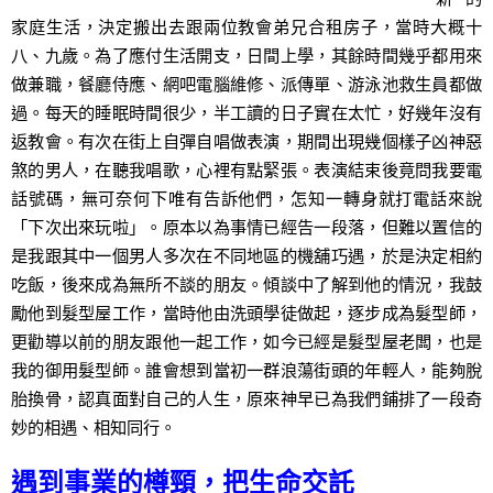
家庭生活，決定搬出去跟兩位教會弟兄合租房子，當時大概十
八、九歲。為了應付生活開支，日間上學，其餘時間幾乎都用來
做兼職，餐廳侍應、網吧電腦維修、派傳單、游泳池救生員都做
過。每天的睡眠時間很少，半工讀的日子實在太忙，好幾年沒有
返教會。有次在街上自彈自唱做表演，期間出現幾個樣子凶神惡
煞的男人，在聽我唱歌，心裡有點緊張。表演結束後竟問我要電
話號碼，無可奈何下唯有告訴他們，怎知一轉身就打電話來說
「下次出來玩啦」。原本以為事情已經告一段落，但難以置信的
是我跟其中一個男人多次在不同地區的機舖巧遇，於是決定相約
吃飯，後來成為無所不談的朋友。傾談中了解到他的情況，我鼓
勵他到髮型屋工作，當時他由洗頭學徒做起，逐步成為髮型師，
更勸導以前的朋友跟他一起工作，如今已經是髮型屋老闆，也是
我的御用髮型師。誰會想到當初一群浪蕩街頭的年輕人，能夠脫
胎換骨，認真面對自己的人生，原來神早已為我們鋪排了一段奇
妙的相遇、相知同行。
遇到事業的樽頸，把生命交託