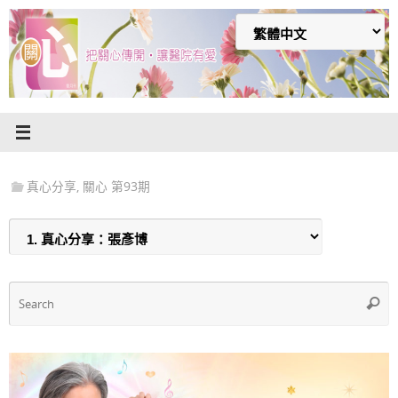
Skip
to
content
真心分享
,
關心 第93期
S
Searc
f