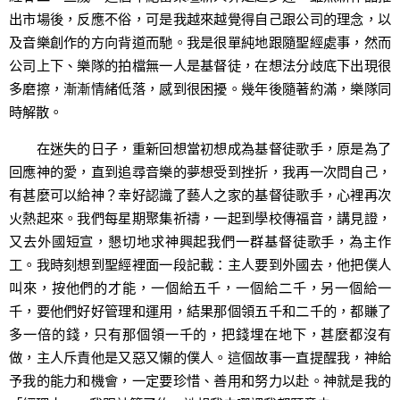
出市場後，反應不俗，可是我越來越覺得自己跟公司的理念，以
及音樂創作的方向背道而馳。我是很單純地跟隨聖經處事，然而
公司上下、樂隊的拍檔無一人是基督徒，在想法分歧底下出現很
多磨擦，漸漸情緒低落，感到很困擾。幾年後隨著約滿，樂隊同
時解散。
在迷失的日子，重新回想當初想成為基督徒歌手，原是為了
回應神的愛，直到追尋音樂的夢想受到挫折，我再一次問自己，
有甚麼可以給神？幸好認識了藝人之家的基督徒歌手，心裡再次
火熱起來。我們每星期聚集祈禱，一起到學校傳福音，講見證，
又去外國短宣，懇切地求神興起我們一群基督徒歌手，為主作
工。我時刻想到聖經裡面一段記載：主人要到外國去，他把僕人
叫來，按他們的才能，一個給五千，一個給二千，另一個給一
千，要他們好好管理和運用，結果那個領五千和二千的，都賺了
多一倍的錢，只有那個領一千的，把錢埋在地下，甚麼都沒有
做，主人斥責他是又惡又懶的僕人。這個故事一直提醒我，神給
予我的能力和機會，一定要珍惜、善用和努力以赴。神就是我的