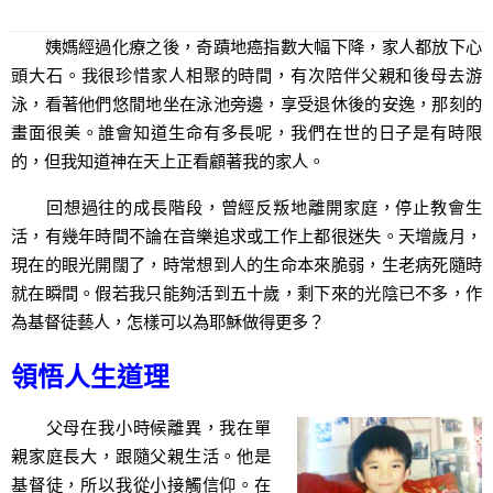
姨媽經過化療之後，奇蹟地癌指數大幅下降，家人都放下心
頭大石。我很珍惜家人相聚的時間，有次陪伴父親和後母去游
泳，看著他們悠閒地坐在泳池旁邊，享受退休後的安逸，那刻的
畫面很美。誰會知道生命有多長呢，我們在世的日子是有時限
的，但我知道神在天上正看顧著我的家人。
回想過往的成長階段，曾經反叛地離開家庭，停止教會生
活，有幾年時間不論在音樂追求或工作上都很迷失。天增歲月，
現在的眼光開闊了，時常想到人的生命本來脆弱，生老病死隨時
就在瞬間。假若我只能夠活到五十歲，剩下來的光陰已不多，作
為基督徒藝人，怎樣可以為耶穌做得更多？
領悟人生道理
父母在我小時候離異，我在單
親家庭長大，跟隨父親生活。他是
基督徒，所以我從小接觸信仰。在