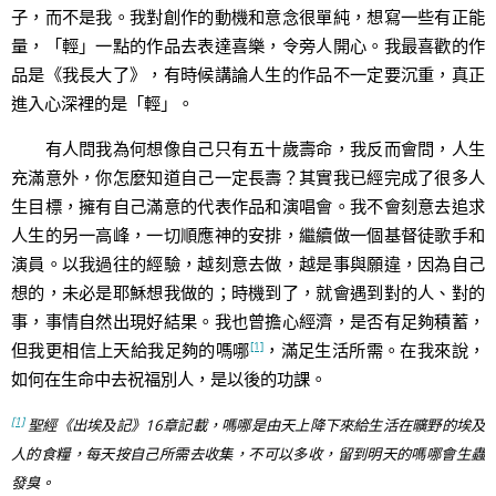
子，而不是我。我對創作的動機和意念很單純，想寫一些有正能
量，「輕」一點的作品去表達喜樂，令旁人開心。我最喜歡的作
品是《我長大了》，有時候講論人生的作品不一定要沉重，真正
進入心深裡的是「輕」。
有人問我為何想像自己只有五十歲壽命，我反而會問，人生
充滿意外，你怎麼知道自己一定長壽？其實我已經完成了很多人
生目標，擁有自己滿意的代表作品和演唱會。我不會刻意去追求
人生的另一高峰，一切順應神的安排，繼續做一個基督徒歌手和
演員。以我過往的經驗，越刻意去做，越是事與願違，因為自己
想的，未必是耶穌想我做的；時機到了，就會遇到對的人、對的
事，事情自然出現好結果。我也曾擔心經濟，是否有足夠積蓄，
[1]
但我更相信上天給我足夠的嗎哪
，滿足生活所需。在我來說，
如何在生命中去祝福別人，是以後的功課。
[1]
聖經《出埃及記》16章記載，嗎哪是由天上降下來給生活在曠野的埃及
人的食糧，每天按自己所需去收集，不可以多收，留到明天的嗎哪會生蟲
發臭。