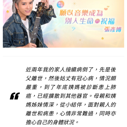
近兩年我的家人接續病倒了，先是後
父離世，然後姑丈有冠心病，情況頗
嚴重，到了年底姨媽被診斷患上肺
癌，已經擴散到其他器官。母親和姨
媽姊妹情深，從小結伴，面對親人的
離世和病患，心情非常難過，同時亦
擔心自己的身體狀況。