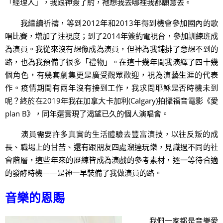
「經理人」，我跟神簽了約，祂想我去哪裡我都願意去。
我繼續祈禱，等到2012年和2013年得到機會參加國內的歌
唱比賽，增加了注視度；到了2014年簽約電視台，參加訓練班成
為演員。我從來沒有想像成為演員，但神為我鋪排了意想不到的
路，也為我預備了很多「禮物」。在這十幾年間我演繹了四十幾
個角色，有幾套劇集更是廣受觀眾歡迎，視為演藝生涯的代表
作。疫情期間有兩年沒有接到工作，我求問耶穌是否時機未到
呢？終於在2019年我在加拿大卡加利(Calgary)拍攝福音電影《愛
plan B》，同年還實現了渴望已久的個人演唱會。
演員需要許多真實的生活體驗去豐富演技，以往反叛的成
長、職場上的甘苦、還有跟朋友四處溜達玩樂，見識過不同的社
會階層，這些年來的歷練皆成為演戲的參考素材，逐一等待合適
的發酵時機——是神一早裝備了我做演員的路。
音樂的恩賜
我們一家都是音樂愛