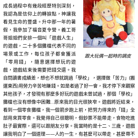
成長過程中有幾段經歷特別深刻，
我認為是信仰上的轉捩點，神讓我
看見生命的豐盛。升中那一年的暑
假，我參加了福音夏令營。義工哥
哥姐姐們安排一個叫「遊戲人生」
的遊戲，二十多個攤檔代表不同的
場景或工作，每位孩子都會獲派
跟大玩偶一起時的調皮
「零用錢」，隨意選擇想玩的遊
戲，遊戲結束後需要把錢交還。我
自問讀書成績差，想也不想就跳過「學校」，選擇做「苦力」(搬
運東西)用勞力辛苦地賺錢。如是者過了好一會，我才停下來觀察
其他孩子，才發現有那麼多好玩的遊戲未曾試過，那個「學校」
攤檔也沒有想像中困難…原來我的目光很狹窄。遊戲將近結束，
看到一個零食攤檔，我一個箭步跑上前，把努力得來的「錢」全
部用來買零食。我覺得自己很聰明，假鈔票不能帶走，食物吃進
肚子最實際，還可以跟朋友分享。我當時約是十二、三歲，遊戲
讓我明白了一個道理——人的一生，有甚麼可以帶走，甚麼帶不