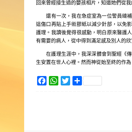
回來曾經接生過的嬰孩相片，知道她們從我
還有一次，我在急症室為一位警員縫補手
這傷口再貼上手術膠紙以減少針部，以免
護理。我讀後覺得很感動，明白原來醫護
有需要的病人，從中得到滿足感及別人的欣
在護理生涯中，我深深體會到聖經《傳道
生安置在世人心裡。然而神從始至終的作為，人
F
W
T
S
a
h
w
h
c
at
itt
ar
e
s
er
e
b
A
o
p