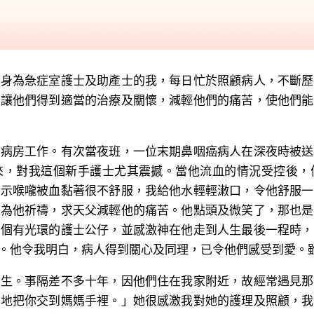
為急症室護士及助產士的我，每日忙於照顧病人，不斷歷
，讓他們得到適當的治療及關懷，減輕他們的痛苦，使他們能
房工作。有次當夜班，一位末期鼻咽癌病人在深夜時被送
來，對我這個新手護士尤其震撼。當他流血的情況受控後，
表示喉嚨被血黏著很不舒服，我給他水輕輕潄口，令他舒服一
示為他祈禱，求天父減輕他的痛苦。他點頭及微笑了，那也是
一個有光環的護士公仔，並感激神在他走到人生最後一程時，
。他令我明白，病人得到關心及同理，已令他們感受到愛。
。事隔差不多十年，因他們住在我家附近，故經常遇見那
安地把你交到媽媽手裡。」她很感激我對她的護理及照顧，我