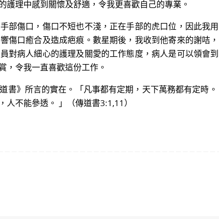
的護理中感到關懷及舒適，令我更喜歡自己的專業。
部傷口，傷口不短也不淺，正在手部的虎口位，因此我用
影響傷口癒合及造成疤痕。數星期後，我收到他寄來的謝咭，
人員對病人細心的護理及關愛的工作態度，病人是可以領會到
賞，令我一直喜歡這份工作。
書》所言的實在。「凡事都有定期，天下萬務都有定時。 
不能參透。 」（傳道書3:1,11）