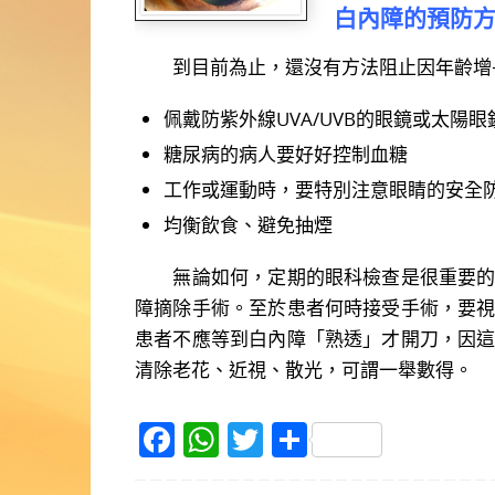
白內障的預防
到目前為止，還沒有方法阻止因年齡增長
佩戴防紫外線UVA/UVB的眼鏡或太陽眼
糖尿病的病人要好好控制血糖
工作或運動時，要特別注意眼睛的安全
均衡飲食、避免抽煙
無論如何，定期的眼科檢查是很重要的。
障摘除手術。至於患者何時接受手術，要
患者不應等到白內障「熟透」才開刀，因
清除老花、近視、散光，可謂一舉數得。
F
W
T
S
a
h
w
h