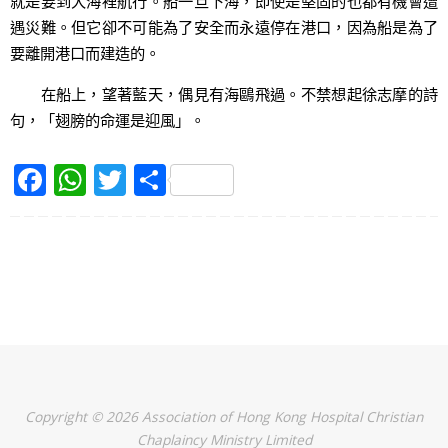
就是要到大海裡航行。船一旦下海，即使是堅固的也都有機會遭
遇災難。但它卻不可能為了安全而永遠停在港口，因為船是為了
要離開港口而建造的。
在船上，望著藍天，偶見有海鷗飛過。不禁想起徐志摩的詩
句，「翅膀的命運是迎風」。
F
W
T
S
a
h
w
h
c
at
itt
ar
e
s
er
e
b
A
o
p
o
p
k
Copyright © 2026 Association of Hong Kong Hospital Christian
Chaplaincy Ministry Limited