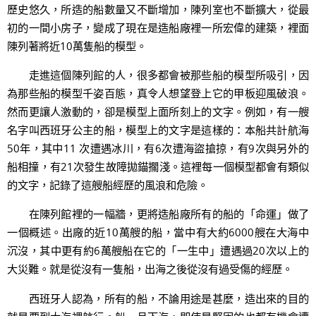
歷史悠久，所造的船數量又不斷增加，陳列室也不斷擴大，從最
初的一間小房子，變成了現在是造船廠裡一所宏偉的建築，裡面
陳列著將近10萬隻船的模型。
走進這個陳列館的人，很多都會被那些船的模型所吸引，因
為那些船的模型千姿百態，真令人想望登上它的甲板迎風破浪。
然而更讓人激動的，卻是模型上面所刻上的文字。例如，有一艘
名字叫西班牙公主的船，模型上的文字是這樣的：本船共計航海
50年，其中11 次遭遇冰川，有6次遭海盜搶掠，有9次與另外的
船相撞，有21次發生故障拋錨擱淺。這裡每一個模型都會有類似
的文字，記錄了這艘船經歷的風浪和危險。
在陳列館裡的一幅牆，更將造船廠所有的船的「命運」做了
一個概述。出廠的近10萬艘的船，當中有大約6000艘在大海中
沉沒，其中更有約6萬艘船在它的「一生中」遭遇過20次以上的
大災難。就是從沒有一隻船，出海之後從沒有過受傷的經歷。
西班牙人認為，所有的船，不論用途是甚麼，造出來的目的