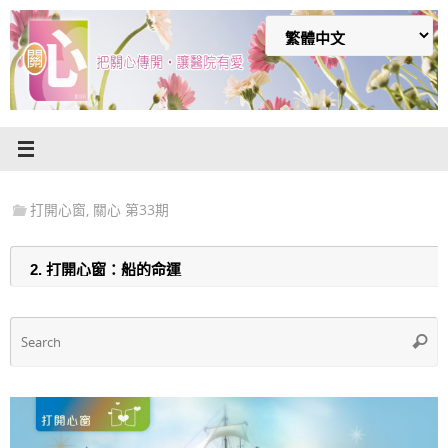
Skip
to
content
打開心窗
,
關心 第33期
S
Searc
f