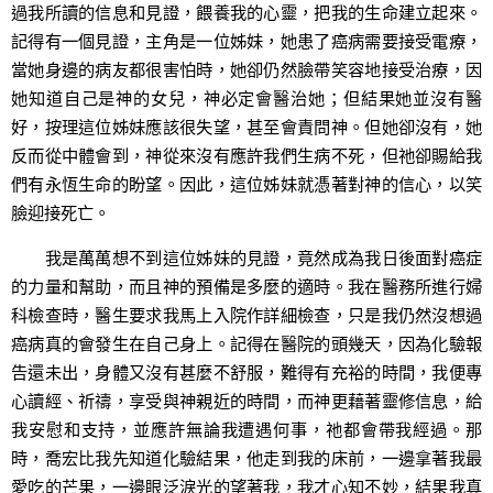
過我所讀的信息和見證，餵養我的心靈，把我的生命建立起來。
記得有一個見證，主角是一位姊妹，她患了癌病需要接受電療，
當她身邊的病友都很害怕時，她卻仍然臉帶笑容地接受治療，因
她知道自己是神的女兒，神必定會醫治她；但結果她並沒有醫
好，按理這位姊妹應該很失望，甚至會責問神。但她卻沒有，她
反而從中體會到，神從來沒有應許我們生病不死，但祂卻賜給我
們有永恆生命的盼望。因此，這位姊妹就憑著對神的信心，以笑
臉迎接死亡。
我是萬萬想不到這位姊妹的見證，竟然成為我日後面對癌症
的力量和幫助，而且神的預備是多麼的適時。我在醫務所進行婦
科檢查時，醫生要求我馬上入院作詳細檢查，只是我仍然沒想過
癌病真的會發生在自己身上。記得在醫院的頭幾天，因為化驗報
告還未出，身體又沒有甚麼不舒服，難得有充裕的時間，我便專
心讀經、祈禱，享受與神親近的時間，而神更藉著靈修信息，給
我安慰和支持，並應許無論我遭遇何事，祂都會帶我經過。那
時，喬宏比我先知道化驗結果，他走到我的床前，一邊拿著我最
愛吃的芒果，一邊眼泛淚光的望著我，我才心知不妙，結果我真