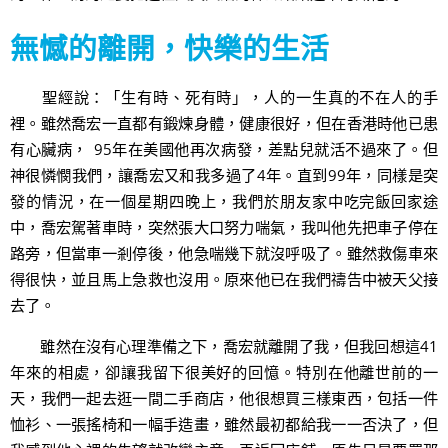
無憾的離開，快樂的生活
聖經說：「生有時、死有時」，人的一生真的不在人的手
裡。雖然喬宏一直都有鍛煉身體，健康很好，但在香港時他已患
有心臟病， 95年在美國他再次病發，差點兒就活不過來了。但
神很憐憫我們，讓喬宏又和我多過了4年。直到99年，同樣是突
發的情況，在一個星期四晚上，我們於朋友家中吃完飯回家途
中，喬宏駕著車時，突然張大口努力喘氣，我叫他先把車子停在
路旁，但當車一剎停後，他急喘幾下就沒呼吸了。雖然救傷車來
得很快，並且馬上急救也沒用。原來他已在我們禱告中被天父接
去了。
雖然在沒有心理準備之下，喬宏就離開了我，但我回想這41
年來的相處，卻讓我留下很美好的回憶。特別在他離世前的一
天，我們一起去逛一間二手商店，他很想買三樣東西，包括一件
恤衫、一張搖椅和一幅手造畫，雖然最初都給我一一否決了，但