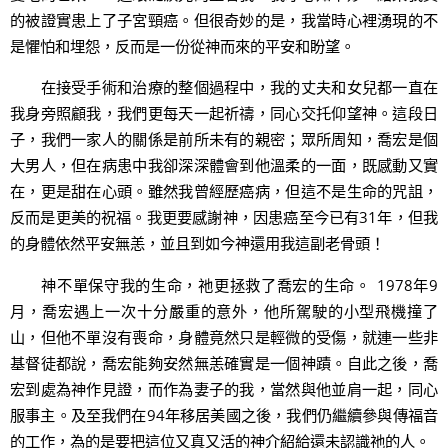
的被證實患上了子宮頸癌。但很奇妙的是，我當時心裡湧現的不
是懼怕和埋怨，反而是一份從神而來的平安和盼望。
在接受手術和治療的整個過程中，我的丈夫和女兒都一直在
我身旁照顧我，我們更每天一起祈禱，同心交托仰望神。這段日
子，我們一家人的關係是前所未有的親密；眾所周知，喬宏是個
大男人，但在病患中我卻深深體會到他溫柔的一面，既感動又實
在，更是甜在心頭。雖然我曾經歷癌病，但這不是生命的咒詛，
反而是更美的祝福。我更要感謝神，因患癌至今已有31年，但我
的身體依然平安無恙，並且到如今神還用我這副老骨頭！
神不單保守我的生命，祂更拯救了喬宏的生命。 1978年9
月，喬宏遇上一次十分嚴重的意外，他所駕駛的小型飛機撞了
山，但他不單沒有喪命，身體竟然只是輕微的受傷，就連一些非
基督徒都說，喬宏能夠安然無恙確實是一個神蹟。自此之後，喬
宏到處為神作見證，而作為妻子的我，當然與他並肩一起，同心
服事主。及至我們在94年移居美國之後，我們仍繼續參與傳福音
的工作，為的是要把這位又真又活的神介紹給還未認識祂的人。