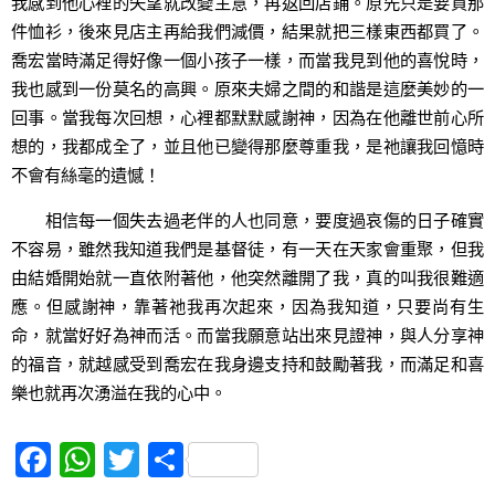
我感到他心裡的失望就改變主意，再返回店鋪。原先只是要買那
件恤衫，後來見店主再給我們減價，結果就把三樣東西都買了。
喬宏當時滿足得好像一個小孩子一樣，而當我見到他的喜悅時，
我也感到一份莫名的高興。原來夫婦之間的和諧是這麼美妙的一
回事。當我每次回想，心裡都默默感謝神，因為在他離世前心所
想的，我都成全了，並且他已變得那麼尊重我，是祂讓我回憶時
不會有絲毫的遺憾！
相信每一個失去過老伴的人也同意，要度過哀傷的日子確實
不容易，雖然我知道我們是基督徒，有一天在天家會重聚，但我
由結婚開始就一直依附著他，他突然離開了我，真的叫我很難適
應。但感謝神，靠著祂我再次起來，因為我知道，只要尚有生
命，就當好好為神而活。而當我願意站出來見證神，與人分享神
的福音，就越感受到喬宏在我身邊支持和鼓勵著我，而滿足和喜
樂也就再次湧溢在我的心中。
F
W
T
S
a
h
w
h