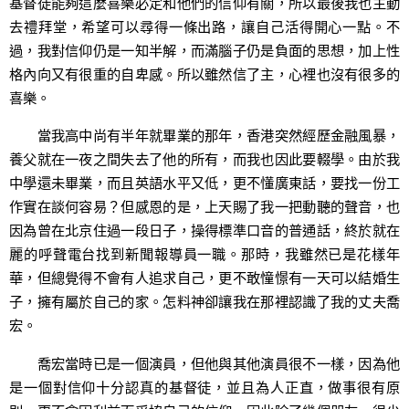
基督徒能夠這麼喜樂必定和他們的信仰有關，所以最後我也主動
去禮拜堂，希望可以尋得一條出路，讓自己活得開心一點。不
過，我對信仰仍是一知半解，而滿腦子仍是負面的思想，加上性
格內向又有很重的自卑感。所以雖然信了主，心裡也沒有很多的
喜樂。
當我高中尚有半年就畢業的那年，香港突然經歷金融風暴，
養父就在一夜之間失去了他的所有，而我也因此要輟學。由於我
中學還未畢業，而且英語水平又低，更不懂廣東話，要找一份工
作實在談何容易？但感恩的是，上天賜了我一把動聽的聲音，也
因為曾在北京住過一段日子，操得標準口音的普通話，終於就在
麗的呼聲電台找到新聞報導員一職。那時，我雖然已是花樣年
華，但總覺得不會有人追求自己，更不敢憧憬有一天可以結婚生
子，擁有屬於自己的家。怎料神卻讓我在那裡認識了我的丈夫喬
宏。
喬宏當時已是一個演員，但他與其他演員很不一樣，因為他
是一個對信仰十分認真的基督徒，並且為人正直，做事很有原