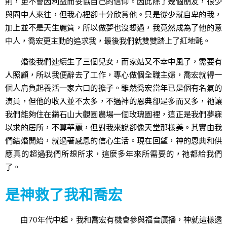
則，更不會因利益而妥協自己的信仰。因此除了幾個朋友，很少
與圈中人來往，但我心裡卻十分欣賞他。只是從少就自卑的我，
加上並不是天生麗質，所以做夢也沒想過，我竟然成為了他的意
中人，喬宏更主動的追求我，最後我們就雙雙踏上了紅地氈。
婚後我們連續生了三個兒女，而家姑又不幸中風了，需要有
人照顧，所以我便辭去了工作，專心做個全職主婦，喬宏就得一
個人肩負起養活一家六口的擔子。雖然喬宏當年已是個有名氣的
演員，但他的收入並不太多，不過神的恩典卻是多而又多，祂讓
我們能夠住在鑽石山大觀園農場一個玫瑰園裡，這正是我們夢寐
以求的居所，不算華麗，但對我來說卻像天堂那樣美。其實由我
們結婚開始，就過著感恩的信心生活。現在回望，神的恩典和供
應真的超過我們所想所求，這麼多年來所需要的，祂都給我們
了。
是神救了我和喬宏
由70年代中起，我和喬宏有機會參與福音廣播，神就這樣透