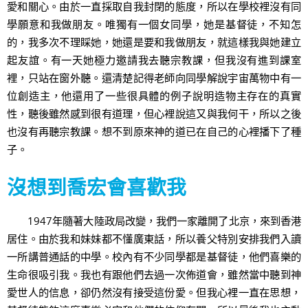
愛和關心。由於一直採取自我封閉的態度，所以在學校裡沒有同
學願意和我做朋友。唯獨有一個女同學，她是基督徒，不知怎
的，我多次不理睬她，她還是要和我做朋友，就這樣我與她建立
起友誼。有一天她極力邀請我去聽宗教課，但我沒有進到課室
裡，只站在窗外聽。還清楚記得老師向同學解說宇宙萬物中有一
位創造主，他還用了一些很具體的例子說明造物主存在的真實
性，聽後雖然感到很有道理，但心裡說這又與我何干，所以之後
也沒有再聽宗教課。想不到原來神的道已在自己的心裡播下了種
子。
沒想到喬宏會喜歡我
1947年隨著大陸政局改變，我們一家離開了北京，來到香港
居住。由於我和妹妹都不懂廣東話，所以養父特別安排我們入讀
一所講普通話的中學。校內有不少同學都是基督徒，他們喜樂的
生命很吸引我。我也有跟他們去過一次佈道會，雖然當中聽到神
愛世人的信息，卻仍然沒有接受這份愛。但我心裡一直在思想，