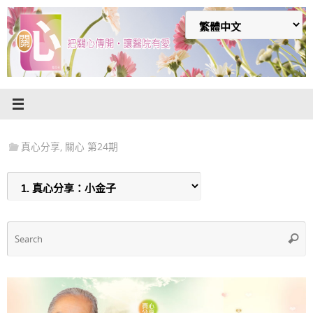
Skip
to
content
真心分享
,
關心 第24期
S
Searc
f