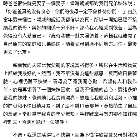
時爸爸很快就另娶了一個妻子，當時親戚都對我們兄弟姊妹說：
「你爸爸真的沒有良心，你們的後母一定不會善待你們。 」由於
當年還未懂性，親戚的說話我都信以為真，所以一開始已經不接
納我的後母，與她的關係十分不好。那時我心裡感到很苦，因為
覺得沒有人愛自己。 7歲時我被一對夫婦領養，這樣我就離開了
自己原生的家庭和兄弟姊妹，隨養父母到過不同地方居住，最後
更去了北京。
領養我的夫婦比我父親的家境富裕得多，所以在生活和物質
上都給我最好的。然而，我不單沒有為這些感恩，反而終日板著
臉，心裡仍舊不快樂。養母為了讓我開心點，希望有人和我作
伴，於是再領養了一個妹妹回家。但我不懂她的苦心，還諸多妒
忌我的妹妹，覺得她比我長得漂亮、更是比我聰明和活潑。心裡
的妒忌和不快日積月累，到了差不到11歲那年，竟然萌生了自殺
的念頭。幸好當年我真的年少無知，手裡雖拿著剪刀卻不知往哪
裡刺去，否則可能已一命嗚呼。
不過，我還是活得很不快樂，因為不懂得欣賞養父母對我的