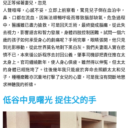
兒正等候著妻兒，忽見
人聲喧嘩，心感不妥，立即上前察看，驚見兒子倒在血泊中，
鼻、口都在流血，因無法順暢呼吸而導致腦部缺氧。危急過程
中，醫護雖已盡力搶救，可是回天乏術，最終變成腦癱，從此失
去視力，影響語言和智力發展，身體四肢控制困難。試問一個六
歲的孩子如何承受身心的劇痛呢？手術完畢，眼睛張開，他只見
到光影移動，從此世界莫名地剩下黑白灰。我們夫妻兩人實在悲
憤不已，本來循公訴程序去討回公義，肇事司機卻把責任推在太
太身上。官司纏繞數年，使人身心俱疲。雖然得以伸冤，但太太
的身體已經拖垮了。往後幾年我只能疲於奔命去照顧太太和兒
子，種種磨難亦沉重地打擊了女兒的心靈，可是我沒有間斷地懇
求神聽我的祈禱。
低谷中見曙光 捉住父的手