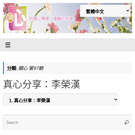
Skip
to
content
分類:
關心 第97期
真心分享：李榮漢
S
Searc
f