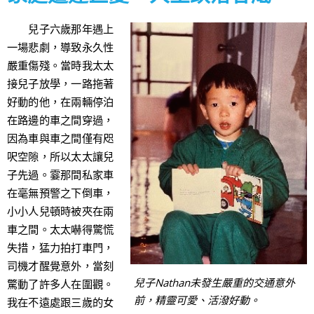
兒子六歲那年遇上
一場悲劇，導致永久性
嚴重傷殘。當時我太太
接兒子放學，一路拖著
好動的他，在兩輛停泊
在路邊的車之間穿過，
因為車與車之間僅有咫
呎空隙，所以太太讓兒
子先過。霎那間私家車
在毫無預警之下倒車，
小小人兒頓時被夾在兩
車之間。太太嚇得驚慌
失措，猛力拍打車門，
司機才醒覺意外，當刻
兒子Nathan未發生嚴重的交通意外
驚動了許多人在圍觀。
前，精靈可愛、活潑好動。
我在不遠處跟三歲的女