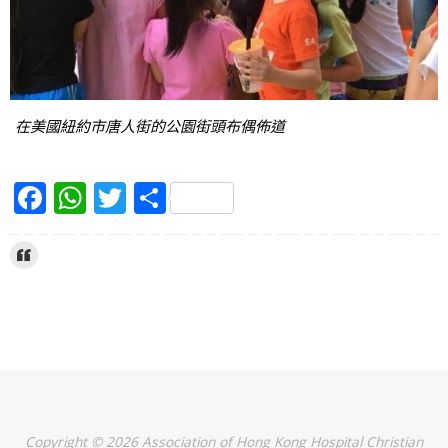
在美國紐約市唐人街的公園街頭布偶佈道
F
W
T
S
a
h
w
h
c
at
itt
ar
e
s
er
e
b
A
o
p
o
p
k
Copyright © 2026 Association of Hong Kong Hospital Christian