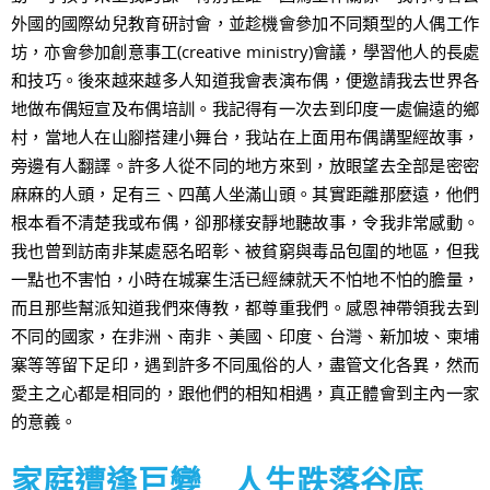
外國的國際幼兒教育研討會，並趁機會參加不同類型的人偶工作
坊，亦會參加創意事工(creative ministry)會議，學習他人的長處
和技巧。後來越來越多人知道我會表演布偶，便邀請我去世界各
地做布偶短宣及布偶培訓。我記得有一次去到印度一處偏遠的鄉
村，當地人在山腳搭建小舞台，我站在上面用布偶講聖經故事，
旁邊有人翻譯。許多人從不同的地方來到，放眼望去全部是密密
麻麻的人頭，足有三、四萬人坐滿山頭。其實距離那麼遠，他們
根本看不清楚我或布偶，卻那樣安靜地聽故事，令我非常感動。
我也曾到訪南非某處惡名昭彰、被貧窮與毒品包圍的地區，但我
一點也不害怕，小時在城寨生活已經練就天不怕地不怕的膽量，
而且那些幫派知道我們來傳教，都尊重我們。感恩神帶領我去到
不同的國家，在非洲、南非、美國、印度、台灣、新加坡、柬埔
寨等等留下足印，遇到許多不同風俗的人，盡管文化各異，然而
愛主之心都是相同的，跟他們的相知相遇，真正體會到主內一家
的意義。
家庭遭逢巨變 人生跌落谷底