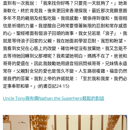
直到有一次我說：「我來找你好嗎？只要見一天就夠了。」她漸
漸軟化，終於肯見我，後來更回來香港探我，最近那次竟願意跟
多年不見的親朋及校監吃飯。我很感動，關係得到復和，我很相
信是祈禱的力量。我提醒自己時常要懷著無限的忍耐和常存感恩
的心，聖經裡面有個浪子回頭的故事，我女兒若是「浪子」，我
就是等待浪子回家的父親。我在她面前學習忍耐、寬恕和盼望。
我看到女兒在心態上的改變，確信神從沒有放棄她，我又怎能不
去等待她回轉到父那裡呢？我希望她明白，媽媽不在了，爸爸和
哥哥的愛還在，因此我鼓勵她用語音短訊問候哥哥，兄妹情永遠
常存，父親對女兒的愛也是恆久不變。人生路很複雜，福音仍然
是我們的答案。我對上帝的許諾就是：「至於我和我家，我們必
定事奉耶和華。」(約書亞記24:15)
Uncle Tony與布偶Nathan the Superhero輕鬆的對話