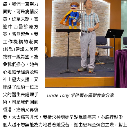
癌。我們一直努力
面對，可是病情反
覆，延至末期，嘗
遍中西醫診療方
案，皆無起色。我
工作機構的老闆
(校監)建議去美國
找尋一線希望。為
免我們擔心，她善
心地給予經濟及精
神上極大支援，又
聯絡了紐約一位頂
尖的醫生去處理手
Uncle Tony 常帶著布偶到教會分享
術，可是我們回到
香港，癌病又再復
發，太太痛苦非常。我祈求神讓她早點脫離痛苦，心底裡越愛一
個人越不想無能為力地看著她受苦。她由患病至彌留之際，對上