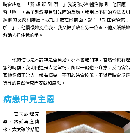
時會痊癒，「我-想-睇-到-嘢。」我說你求神醫治你吧，他回應一
聲「啊」。為了刺激雙目對光暗的反應，我用上不同的方法去訓
練他的反應和觸感。我把手放在他前面，說：「捉住爸爸的手
啦。」，他慢慢地捉住我。我又把手放在另一位置，他又緩緩地
移動去抓住我的手。
他的信心是不論神是否醫治，都不會離開神。當然他也有埋
怨的時候，我明白這是人之常情，所以一點也不介意，反而會為
著他像個正常人一樣有情緒，不開心時會投訴、不滿意時會反叛
等等的自然情感而安慰和感恩。
病患中見主恩
官司處理完
畢，惡耗再度傳
來，太太確診結腸