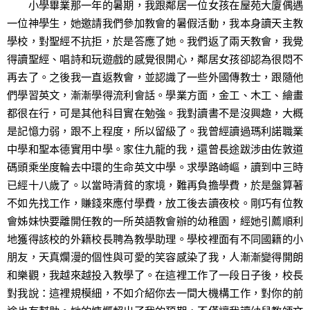
小學畢業那一年的暑期，我跟鄰居一位女孩在屋苑大廈偶遇
一位神學生，她邀請我們參加教會的暑假活動，我本身讀天主教
學校，對聖經不抗拒，於是答應了她。我們返了兩天教會，我覺
得讀聖經、唱詩和玩遊戲的感覺很開心，鄰居女孩卻認為很悶不
再去了。之後我一直返教會，並認識了一些外國傳教士，跟隨他
們學習英文，漸漸學得流利會話。學業方面，金工、木工、繪畫
都很在行，可是其他科目實在勉強。我對讀書不是沒興趣，大概
是記憶力弱，跟不上程度，所以留級了。我曾經讀過瑪利諾職業
中學和聖本德實用中學。家住九龍的我，還曾長途跋涉由佐敦道
碼頭乘坐度輪去中環的生命英文中學。求學路崎嶇，讀到中三時
已經十八歲了。以當時清貧的家境，難再負擔學費，於是盤算著
不如先找工作，賺錢來應付學費，放工後去讀夜校。剛巧有位教
會姊妹快要離開任教的一所英語教會辦的幼稚園，經她引薦順利
地獲得該校的外籍校長聘為教學助理。學校裡面有不同國籍的小
朋友，天真爛漫的個性與可愛的笑容感染了我，人漸漸變得開朗
和樂觀，我越來越投入教學了。在這裡工作了一段日子後，校長
對我說：這裡規模細，不如介紹你去一間大機構工作，對你的前