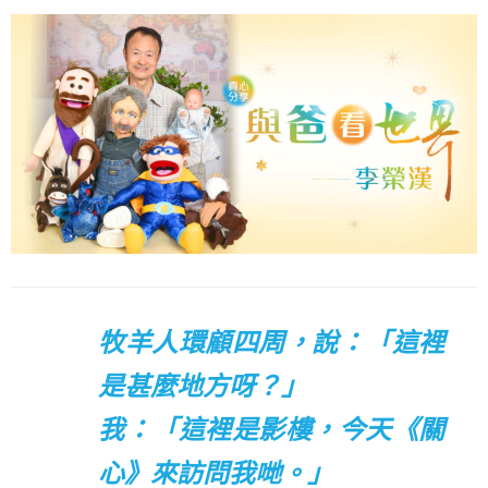
牧羊人環顧四周，說：「這裡
是甚麼地方呀？」
我：「這裡是影樓，今天《關
心》來訪問我哋。」