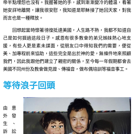
帝半點埋怨也沒有。我握著她的手，感到漸漸變冷的體温，看著
她安詳地離開，讓我很安慰，我知道是耶穌接了她回天家，對我
而言也是一種釋放。
回想起當時懷著徬徨抵達美國，人生路不熟，我都不知道自
己是如何捱過這段日子。感恩有很多教會的弟兄姊妹熱心地支
援，有些人更是素未謀面，從朋友口中得知我們的需要，便從
美、加專程前來協助，這些完全是出於神的愛，無條件地來照顧
我們，因此我跟他們建立了親密的關係，至今每一年假期都會去
美國不同州份及教會做見證、傳福音，做布偶培訓等福音事工。
等待浪子回頭
由意
外發
生、
訴訟