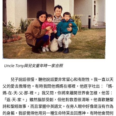
Uncle Tony與兒女童年時一家合照
兒子說話很慢，聽他說話要非常留心和有耐性。我一直以天
父的愛去教導他。有時我問他媽媽在哪裡，他逐字吐出：「媽-
媽-在-天-父-那-裡。」我又問，你將來離開世界會怎樣，他答：
「返-天-家。」雖然腦部受創，但他對救恩很清晰。他喜歡聽聖
詩和聖經故事，而且掌握中英語文。在旁人眼中好像是沒有作為
的身軀，我卻覺得他用另一種生命特質去回應神。有時他會問何