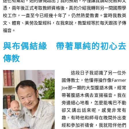
途也有幫助。她的慷慨超出了我的預期，不僅讓我讀幼兒教師文
憑，兩年後正式考取教師資格後，真的介紹我轉到另一間國際學
校工作，一直至今已經幾十年了，仍然熱愛教書。當時我教英
文、體育、美勞及聖經科，在我來說，教聖經等於每天跟孩子傳
福音。
與布偶結緣 帶著單純的初心去
傳教
這段日子我認識了另一位外
國傳教士，他懂得操作像Farmer
Joe那一類的大型腹語木偶，經常
帶著腹語木偶去宣揚福音。我在
旁邊細心地看，怎麼能嘴巴不動
卻又講出話來呢，感覺非常有
趣。有時他和師母在晚間外出查
經和參加祈禱會，我就陪伴他們