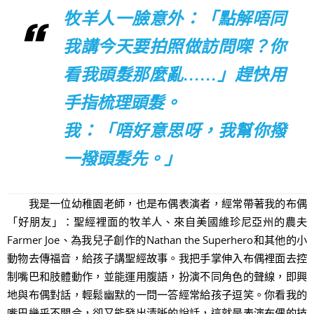
牧羊人一臉意外：「點解唔同
我講今天要拍照做訪問㗎？你
看我頭髮那麼亂……」趕快用
手指梳理頭髮。
我：「唔好意思呀，我幫你撥
一撥頭髮先。」
我是一位幼稚園老師，也是布偶表演者，經常帶著我的布偶
「好朋友」：聖經裡面的牧羊人、來自美國維珍尼亞州的農夫
Farmer Joe、為我兒子創作的Nathan the Superhero和其他的小
動物去傳福音，給孩子講聖經故事。我把手掌伸入布偶裡面去控
制嘴巴和肢體動作，並能運用腹語，扮演不同角色的聲線，即興
地與布偶對話，輕鬆幽默的一問一答經常給孩子逗笑。你看我的
嘴巴幾乎不開合，卻又能發出清晰的說話，這就是表演布偶的技