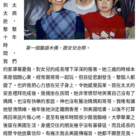
到太
太病
逝，
整整
十年
時
第一個腹語木偶，跟女兒合照。
間，
我們
的家罩著憂傷，對女兒的成長埋下深深的傷害。她三歲的時候本
來是個開心果，經常跟哥哥一起玩，但自從悲劇發生，整個人都
變了。也許我把心力放在兒子身上，令她感覺孤單。就在太太的
安息禮拜完成後，我倆坐在房間，她非常憤怒地哭罵自己沒有了
媽媽，也沒有快樂的家庭，神也沒有醫治媽媽和哥哥，我唯有讓
她發洩情緒。幾年後她決定離開香港，到美國唸書，以後不打算
再回來這片傷心地，甚至有幾年時間很少跟我聯絡。大學畢業之
後留在美國生活，身邊交往的朋友幾乎沒有基督徒，而且成長的
經歷令她放棄信仰。有幾次我去美國傳福音，她都不願意見我。