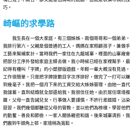
巧。
崎嶇的求學路
我生長在一個大家庭，有三個姊姊、兩個哥哥和一個弟弟，
我排行第六。父親是個普通的工人，媽媽在家照顧孩子，兼做手
工藝來幫補家計。當時我們一家住在九龍城寨，裡面的山寨廠會
把部分工序外發給家庭主婦去做。我小時候已經在家裡幫手，最
記得有種叫「字牌」的小塑膠版遊戲，年輕一輩大概沒有見過，
工作很簡單，只是把字牌按數目字次序排好，做完了一打可以賺
到幾毫子。我把一個月下來的工資交給大姊姊管理，由她一直代
我儲蓄，直到結婚就全部還給我，我很信任她。由於居住環境複
雜，父母一直告誡兒女，行事做人要謹慎，不許行差踏錯，沾染
惡習。我們幾個都聽從父母的管教，並以他們為榜樣，學習他們
的勤奮、善良和節儉，一家人關係親密和諧。後來城寨清拆，我
們搬到牛頭角上邨，家境稍為寬鬆。