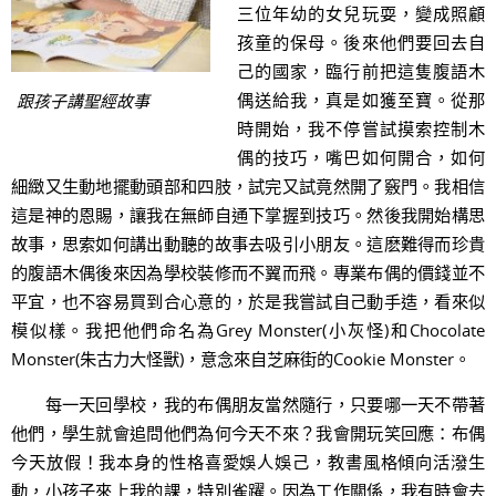
三位年幼的女兒玩耍，變成照顧
孩童的保母。後來他們要回去自
己的國家，臨行前把這隻腹語木
偶送給我，真是如獲至寶。從那
跟孩子講聖經故事
時開始，我不停嘗試摸索控制木
偶的技巧，嘴巴如何開合，如何
細緻又生動地擺動頭部和四肢，試完又試竟然開了竅門。我相信
這是神的恩賜，讓我在無師自通下掌握到技巧。然後我開始構思
故事，思索如何講出動聽的故事去吸引小朋友。這麽難得而珍貴
的腹語木偶後來因為學校裝修而不翼而飛。專業布偶的價錢並不
平宜，也不容易買到合心意的，於是我嘗試自己動手造，看來似
模似樣。我把他們命名為Grey Monster(小灰怪)和Chocolate
Monster(朱古力大怪獸)，意念來自芝麻街的Cookie Monster。
每一天回學校，我的布偶朋友當然隨行，只要哪一天不帶著
他們，學生就會追問他們為何今天不來？我會開玩笑回應：布偶
今天放假！我本身的性格喜愛娛人娛己，教書風格傾向活潑生
動，小孩子來上我的課，特別雀躍。因為工作關係，我有時會去