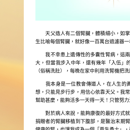
天父造人有二個腎臟，體積細小，如掌頭
生比喻每個腎臟，就好像一百萬台過濾器一
我不幸患上遺傳性的多囊性腎病，這兩個
大，但當我步入中年，還有幾年「入伍」的
（俗稱洗肚），每晚在家中利用洗腎機把洗
我本身是一位教會傳道人，在人生的黃金
想，只能見步行步，用信心依靠天父。我
幫助甚麼，能夠活多一天得一天！只管努力
對於病人來說，能夠康復的最好方式就是
捐贈者的腎臟移植到下腹部，是醫治末期腎
健康的腎，也讓我成為一個「再生勇士」，