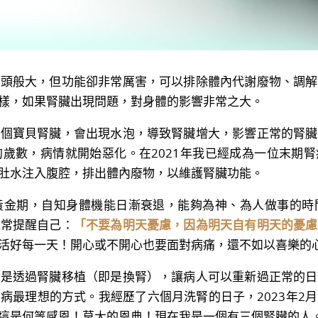
般大，但功能卻非常厲害，可以排除體內代謝廢物、調解
樣，如果腎臟出現問題，對身體的影響非常之大。
寶貝腎臟，會出現水泡，導致腎臟增大，影響正常的腎臟
歲數，病情就開始惡化。在2021年我已經成為一位末期腎病
肚水注入腹腔，排出體內廢物，以維護腎臟功能。
期，自知身體機能日漸衰退，能夠為神、為人做事的時
常常提醒自己：
「不要為明天憂慮，因為明天自有明天的憂慮
活好每一天！開心或不開心也要面對病痛，還不如以喜樂的
透過腎臟移植（即是換腎），讓病人可以重新過正常的日
病最理想的方式。我經歷了六個月洗腎的日子，2023年2
這是何等感恩！莫大的恩典！現在我是一個有三個腎臟的人