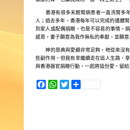
香港有很多末期腎病患者一直洗腎多年，
人；過去多年，香港每年可以完成的遺體腎
到家人或配偶捐贈，也是不容易的事情。
感恩，妻子願意為我作無私的奉獻，並願意
神的恩典與愛顧非常足夠，祂從來沒有一
些副作用，但我有幸繼續走在這人生路，
與香港器官捐贈行動，一起將這份愛，留給
F
W
T
S
a
h
w
h
c
at
itt
ar
e
s
er
e
b
A