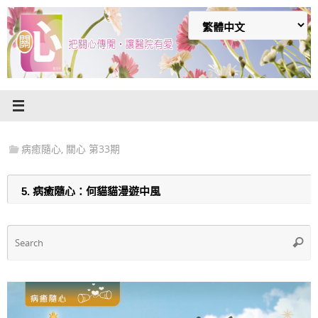
Skip
to
content
病癒隨心
,
關心 第33期
S
Searc
f