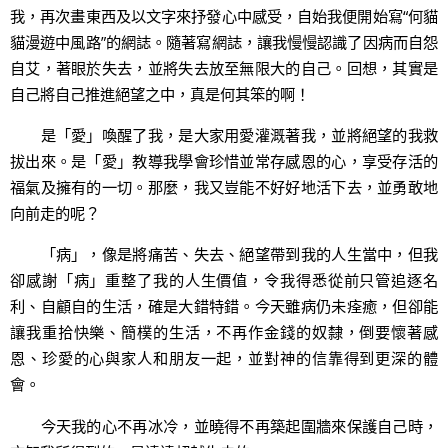
我，再次畫東西及以文字來抒發心中感受，自始我便開始寫“何貓
貓漫遊中風路”的網誌。隨著寫網誌，讓我慢慢認識了因病而自怨
自艾，著眼於失去，並將失去放至無限大的自己。回想，其實是
自己將自己推進絕望之中，真是何其笨的啊！
是「愛」喚醒了我，是大家用愛灌溉著我，並將絕望的我救
拔出來。是「愛」教導我學會珍惜並常存感恩的心，享受存活的
福氣及擁有的一切。那麼，我又豈能不好好地活下去，並勇敢地
向前走的呢？
「病」，像是將痛苦、失去、絕望帶到我的人生當中，但我
卻感謝「病」重整了我的人生價值，令我得悉從前只管追逐名
利、自顧自的生活，確是大錯特錯。今天雖病仍未痊癒，但卻能
讓我重拾快樂、簡樸的生活，不再作金錢的奴隸，倒要懷著感
恩、珍愛的心與家人和朋友一起，並對神的信靠得到更深的體
會。
今天我的心不再冰冷，並曉得不再築起圍牆來保護自己時，