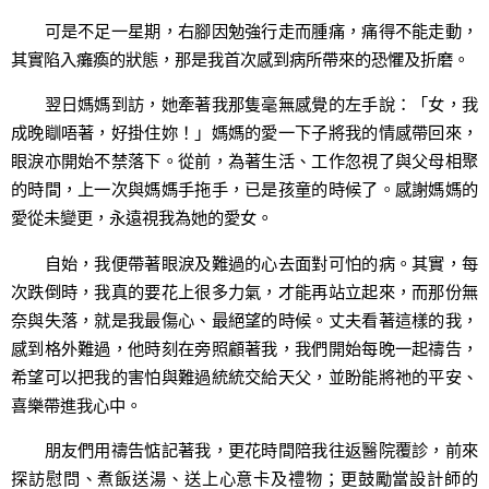
可是不足一星期，右腳因勉強行走而腫痛，痛得不能走動，
其實陷入癱瘓的狀態，那是我首次感到病所帶來的恐懼及折磨。
翌日媽媽到訪，她牽著我那隻毫無感覺的左手說：「女，我
成晚瞓唔著，好掛住妳！」媽媽的愛一下子將我的情感帶回來，
眼淚亦開始不禁落下。從前，為著生活、工作忽視了與父母相聚
的時間，上一次與媽媽手拖手，已是孩童的時候了。感謝媽媽的
愛從未變更，永遠視我為她的愛女。
自始，我便帶著眼淚及難過的心去面對可怕的病。其實，每
次跌倒時，我真的要花上很多力氣，才能再站立起來，而那份無
奈與失落，就是我最傷心、最絕望的時候。丈夫看著這樣的我，
感到格外難過，他時刻在旁照顧著我，我們開始每晚一起禱告，
希望可以把我的害怕與難過統統交給天父，並盼能將祂的平安、
喜樂帶進我心中。
朋友們用禱告惦記著我，更花時間陪我往返醫院覆診，前來
探訪慰問、煮飯送湯、送上心意卡及禮物；更鼓勵當設計師的