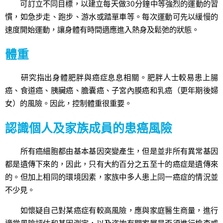
可訂立不同目標，以建立每天做30分鐘中等強烈的運動的習
慣，如急步走、跑步、游水或踏單車等。每次運動可先以緩慢的
速度開始運動，讓身體有時間適應進入熱身及鬆弛的狀態。
體重
研究指出身體肥胖與癌症息息相關。肥胖人士較易患上腸
癌、食道癌、胰臟癌、膽囊癌、子宮內膜癌和乳癌（更年期後婦
女）的風險。因此，控制體重很重要。
認識個人及家族成員的患癌風險
所有癌細胞都由基本基因突變產生，但是並非所有異常基因
都是遺傳下來的，因此，只有大約百分之五至十的癌症是遺傳來
的。但加上相同的環境因素，家族中多人患上同一癌症的情況並
不少見。
如懷疑自己對某癌症有較高風險，應與家庭醫生商量，進行
適當風險評估和基因測定，以及咨詢有關家屬是否須進行檢查或