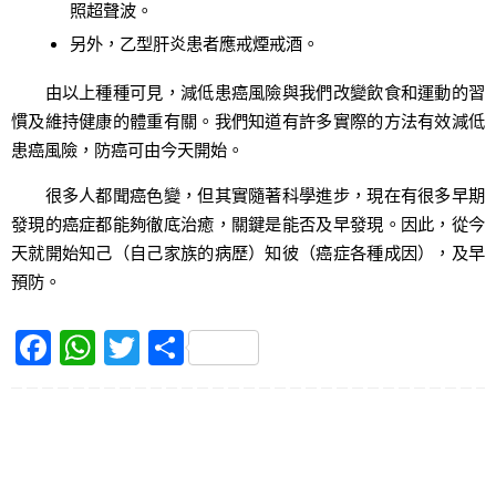
照超聲波。
另外，乙型肝炎患者應戒煙戒酒。
由以上種種可見，減低患癌風險與我們改變飲食和運動的習
慣及維持健康的體重有關。我們知道有許多實際的方法有效減低
患癌風險，防癌可由今天開始。
很多人都聞癌色變，但其實隨著科學進步，現在有很多早期
發現的癌症都能夠徹底治癒，關鍵是能否及早發現。因此，從今
天就開始知己（自己家族的病歷）知彼（癌症各種成因），及早
預防。
F
W
T
S
a
h
w
h
c
at
itt
ar
e
s
er
e
b
A