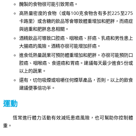
醃製的食物很可能引致胃癌。
高熱量密度的食物（或每100克食物含有多於225至275
卡路里）或含糖的飲品等會導致體重增加和肥胖，而癌症
與過重和肥胖息息相關。
酒精飲品可導致口腔癌、咽喉癌、肝癌、乳癌和男性患上
大腸癌的風險。酒精亦很可能增加肝癌。
進食低熱量蔬果可預防體重增加和肥胖。亦很可能預防口
腔癌、咽喉癌、食道癌和胃癌。建議每天最少進食5份或
以上的蔬果。
還有，切勿吸煙或咀嚼任何煙草產品，否則，以上的飲食
建議便事倍功半。
運動
恆常進行體力活動有效減低患癌風險，也可幫助你控制體
重。