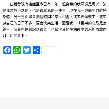
由我發現有癌症至今已有一年，但身體的狀況還是可以，這
是我意想不到的，也是很感恩的一件事。現在我一方面努力維持
身體，另一方面盡量把握時間和家人相處，或者去做義工。我知
道自己的日子不多，更會快樂生活。聖經說：「喜樂的心乃是良
藥。」我覺得這句說話很真，也希望其他在病患中的人能勇敢面
對，活在當下。
F
W
T
S
a
h
w
h
c
at
itt
ar
e
s
er
e
b
A
o
p
o
p
k