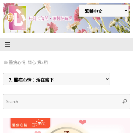
Skip
to
content
醫病心情
,
關心 第2期
S
Searc
f