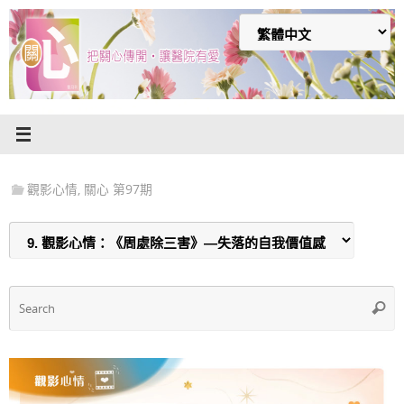
Skip
to
content
觀影心情
,
關心 第97期
S
Searc
f