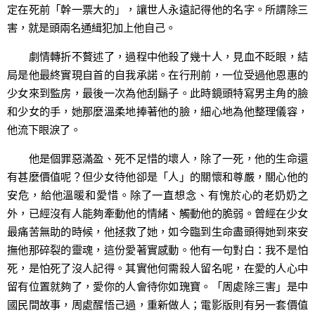
定在死前「幹一票大的」，讓世人永遠記得他的名字。所謂除三
害，就是頭兩名通緝犯加上他自己。
劇情轉折不贅述了，過程中他殺了幾十人，見血不眨眼，結
局是他最終實現自首的自我承諾。在行刑前，一位受過他恩惠的
少女來到監房，最後一次為他刮鬍子。此時鏡頭特寫男主角的臉
和少女的手，她那麼溫柔地捧著他的臉，細心地為他整理儀容，
他流下眼淚了。
他是個罪惡滿盈、死不足惜的壞人，除了一死，他的生命還
有甚麼價值呢？但少女待他卻是「人」的關懷和尊嚴，關心他的
安危，給他溫暖和愛惜。除了一直想念、有愧於心的老奶奶之
外，已經沒有人能夠牽動他的情緒、觸動他的脆弱。曾經在少女
最痛苦無助的時候，他拯救了她，如今臨到生命盡頭得她到來安
撫他那碎裂的靈魂，這份愛著實感動。他有一句對白：我不是怕
死，是怕死了沒人記得。其實他何需殺人留名呢，在愛的人心中
留有位置就夠了，愛你的人會待你如瑰寶。「周處除三害」是中
國民間故事，周處醒悟己過，重新做人；電影版則有另一套價值