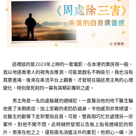
這裡談的是2023年上映的一套電影，在本港的票房很一般，
我以地道香港人的視角去推測，可能是戲名不夠吸引，我也沒有
買票進場，後來在串流平台上觀看，才發現在描述男主角的心理
變化，特別是死前的一幕有其精彩獨到之處。
男主角是一名四處躲藏的通緝犯，一直醫治他的地下醫生騙
他患了末期癌症，加上至親的老奶奶過身，令他感到非常絕望，
在醫生的勸導下走到警局自首。可是，警員剛巧忙於處理另一宗
案件，對他不聞不問。此時赫然發現公告板上貼有通緝犯的照
片，原來在他之上，還有兩名消遙法外的重犯。他把心一橫，決