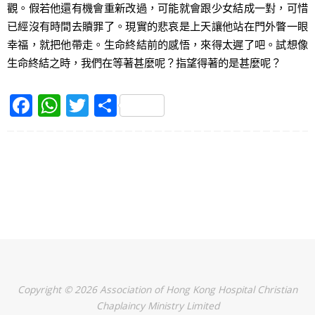
觀。假若他還有機會重新改過，可能就會跟少女結成一對，可惜
已經沒有時間去贖罪了。現實的悲哀是上天讓他站在門外瞥一眼
幸福，就把他帶走。生命終結前的感悟，來得太遲了吧。試想像
生命終結之時，我們在等著甚麼呢？指望得著的是甚麼呢？
F
W
T
S
a
h
w
h
c
at
itt
ar
e
s
er
e
b
A
o
p
o
p
k
Copyright © 2026 Association of Hong Kong Hospital Christian
Chaplaincy Ministry Limited