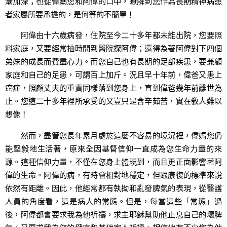
漸加深；也從偉媽您和阿偉的口中，瞭解到您作為長期精神病患
者家屬所要承擔的，是何等的不簡單！
阿偉由十六歲病發，住院至今二十多年都未能出院，您要照
料家庭，又要經常抽時間到醫院探阿偉；還得為著阿偉對下四個
弟妹的成長而費盡心力。而您自己也有長期的足部疾患，要兼顧
家庭和自己的足患，可謂百上加斤。況且早十年前，偉爸又患上
癌症，照顧丈夫的重責同樣落到您身上，直到偉爸幾年前離世為
止。您這二十多年裡所承受的又豈只是含辛茹苦，實在敎人難以
想像！
然而，盡管您長年累月處於這麼不容易的境況裡，偉媽您仍
能堅毅地生活著，原來全因基督信仰一直成為您生命力量的來
源。這種信仰力量，不僅在您身上體現到，而且更正面影響著阿
偉的生命。阿偉的病，有時會相對地穩定，但跟康復的標準來說
依然有距離。因此，他經常都有執拗和亂發脾氣的表現，從醫護
人員的角度看，這是病人的常態。但是，每當這些「常態」過
後，阿偉都會要求我為他祈禱，求主耶穌幫助他止息自己的壞脾