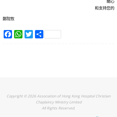
關心
和支持您的
鄭院牧
F
W
T
S
a
h
w
h
c
at
itt
ar
e
s
er
e
b
A
o
p
o
p
k
Copyright © 2026 Association of Hong Kong Hospital Christian
Chaplaincy Ministry Limited
All Rights Reserved.