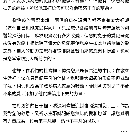
氣，又要求我為您的健康和其他家人祈禱。相信他有不少您為他
禱告的經驗，所以他知道禱告可以為他帶來正面的幫助。
從治療的實況來說，阿偉的病在短期內都不會有太大好轉
（連他自己也能感受得到），只是您仍會繼續每月奔奔波波的到
醫院探訪阿偉。雖然現實沒有多大改變，但您對兒子的愛更是從
來沒有改變！相信除了偉大的母愛驅使您產生如此無怨無悔的愛
之外，更大的動力是您有著從耶穌基督而來的恩典和盼望，也就
是您常常跟別人所分享的。
也許，在我們的社會裡，偉媽您只是個普通的市民；在敎會
生活裡，您亦只是個平凡的信徒。您那偉大母親的形象不但感動
了我，相信也成為了眾多病人家屬的鼓勵，並因著您對兒子不離
不棄的愛，添加了他們繼續走下去的力量。
在母親節的日子裡，透過阿偉把這封信轉達到您手上，作為
我對您的敬意，又祈求主耶穌賜給您無比的愛和盼望，讓您繼續
有力量成為一位看來平凡卻一點也不平凡的母親。