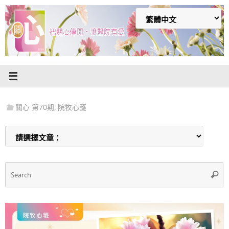
Skip
to
content
關心 第70期
,
院牧心箋
S
Searc
f