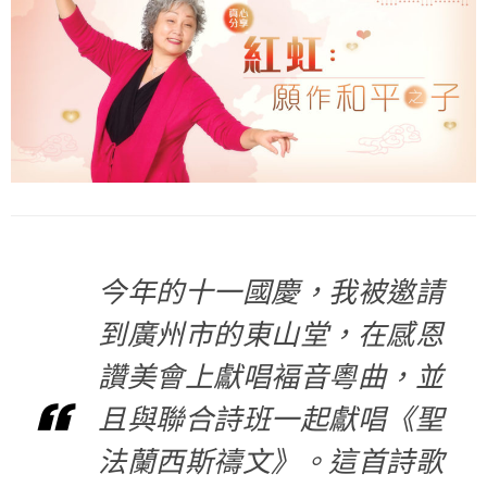
今年的十一國慶，我被邀請
到廣州市的東山堂，在感恩
讚美會上獻唱褔音粵曲，並
且與聯合詩班一起獻唱《聖
法蘭西斯禱文》。這首詩歌