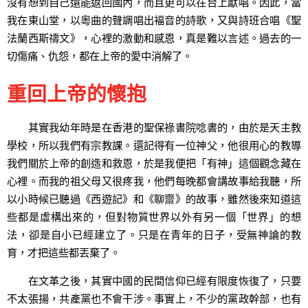
沒有想到自己還能返回國內，而且更可以在台上獻唱。因此，當
我在東山堂，以粵曲的聲調唱出褔音的詩歌，又與詩班合唱《聖
法蘭西斯禱文》，心裡的激動和感恩，真是難以言述。過去的一
切傷痛、仇怨，都在上帝的愛中消解了。
重回上帝的懷抱
其實我幼年時是在香港的聖保祿書院唸書的，由於是天主教
學校，所以我們有宗教課。還記得有一位神父，他很用心的教導
我們關於上帝的創造和救恩，於是我便把「有神」這個觀念藏在
心裡。而我的祖父母又很疼我，他們每晚都會講故事給我聽，所
以小時候已聽過《西遊記》和《聊齋》的故事，雖然後來知道這
些都是虛構出來的，但對物質世界以外有另一個「世界」的想
法，卻是自小已經建立了。只是在青年的日子，受無神論的教
育，才把這些都丟棄了。
在文革之後，其實中國的民間信仰已經有限度恢復了，只要
不太張揚，共產黨也不會干涉。事實上，不少的黨政幹部，也有