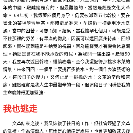
年的中國，艱難總是有的，但最難過的，當然是經歷文化大革
命。 69年初，我懷著四個月身孕，仍要被派到五七幹校，要在
粵北的茶場學習種茶。那時雖是寒天，孕婦仍一樣要用冷水洗
澡，當中的困苦，可想而知。結果，當我懷孕七個月，可能是受
不住那裡的勞苦，有早產的徵兆，因而可以返回廣州待產。回想
起來，實在感到這是神給我的祝福，因為這樣我才有機會休息調
理。祂總是會在我不能承受的時候，為我開一條出路。產後50
天，我要再次返回幹校，繼續務農。至今我還記得那挑水淋菜的
情景，來來回回，一個早上要挑百多擔水。對一個作表演藝術的
人，這段日子的壓力，又何止是一挑擔的水！文革的辛酸和苦
痛，雖然確實是我人生中最艱辛的一段，但這段日子同樣使我的
生命磨練得更加堅強。
我也逃走
文革結束之後，我又恢復了往日的工作。但社會經過了文革
的洗禮，作為演藝人，無論是心情還是處境，也會更加敏感與複