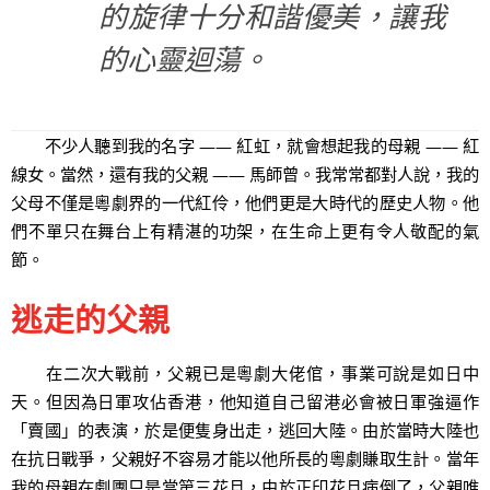
的旋律十分和諧優美，讓我
的心靈迴蕩。
不少人聽到我的名字 —— 紅虹，就會想起我的母親 —— 紅
線女。當然，還有我的父親 —— 馬師曾。我常常都對人說，我的
父母不僅是粵劇界的一代紅伶，他們更是大時代的歷史人物。他
們不單只在舞台上有精湛的功架，在生命上更有令人敬配的氣
節。
逃走的父親
在二次大戰前，父親已是粵劇大佬倌，事業可說是如日中
天。但因為日軍攻佔香港，他知道自己留港必會被日軍強逼作
「賣國」的表演，於是便隻身出走，逃回大陸。由於當時大陸也
在抗日戰爭，父親好不容易才能以他所長的粵劇賺取生計。當年
我的母親在劇團只是當第三花旦，由於正印花旦病倒了，父親唯