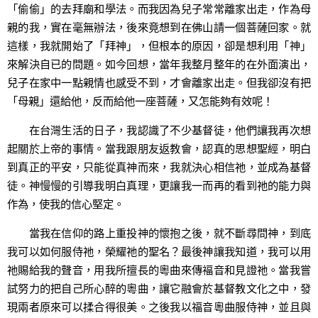
「偷偷」的去拜廟和學法。而我因為兒子常常離家出走，作為母
親的我，實在毫無辦法，後來竟想到在佛山請一個菩薩回家。就
這樣，我就開始了「拜神」，但根本的原因，卻是想利用「神」
來解決自已的問題。如今回想，當年我整月整年的在外面演出，
兒子在家中一點親情也感受不到，才會離家出走。但我卻沒有把
「母親」還給他，反而給他一座菩薩，又怎能夠有效呢！
在台灣生活的日子，我認識了不少基督徒，他們讓我再次想
起關於上帝的事情。當我跟朋友返教會，認真的思想聖經，明白
到真正的平安，只能從真神而來，我就決心相信祂，並成為基督
徒。神慢慢的引導我明白真理，更讓我一而再的看到祂的能力與
作為，使我的信心堅定。
當我在信仰的路上重投神的懷抱之後，就不斷尋問神，到底
我可以如何服侍祂，榮耀祂的聖名？最後神讓我知道，我可以用
祂賜給我的聲音，用我所擅長的粵曲來傳褔音和見證祂。當我嘗
試努力的把自己所心醉的粵曲，讓它融會於基督教文化之中，發
現兩者原來可以揉合得很美。之後我以福音粵曲服侍神，並且與