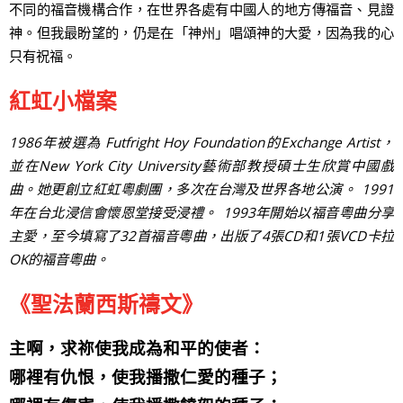
不同的福音機構合作，在世界各處有中國人的地方傳福音、見證
神。但我最盼望的，仍是在「神州」唱頌神的大愛，因為我的心
只有祝福。
紅虹小檔案
1986年被選為 Futfright Hoy Foundation的Exchange Artist，
並在New York City University藝術部教授碩士生欣賞中國戲
曲。她更創立紅虹粵劇團，多次在台灣及世界各地公演。 1991
年在台北浸信會懷恩堂接受浸禮。 1993年開始以福音粵曲分享
主愛，至今填寫了32首福音粵曲，出版了4張CD和1張VCD卡拉
OK的福音粵曲。
《聖法蘭西斯禱文》
主啊，求祢使我成為和平的使者：
哪裡有仇恨，使我播撒仁愛的種子；