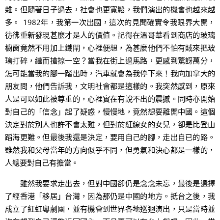
雜。但隨著日子過去，社會也更寬鬆，我們演出的機會也越來越
多。 1982年，我第一次出國，這次的見聞確實令我眼界大開，
彷彿重新發現甚麼才是人的價值。記得在溫哥華看到商店的玻璃
櫥窗竟然不用加上鐵閘，心裡便想，為甚麼他們不怕有賊來把玻
璃打碎，繼而搶掠一空？當我在街上過馬路，更感到驚訝萬分，
怎可能當我的腳一踏出時，汽車就會為我停下來！我向加拿大的
朋友問，他們告訴我，文明社會都是這樣的。我突然感到，原來
人是可以如此被尊重的，心裡實在有說不出的震撼。同時亦開始
對自己的「信念」起了疑惑，慢慢地，竟然想要離開中國。這個
決定對於別人也許不會太難，但對於紅線女的女兒，卻是比登山
蹈海更難。但最後我還是決定，要用自己的腳，走出自已的路。
雖然我和父母當年的方向似乎不同，但勇氣和決心都是一樣的，
人總要對自己有擔當。
雖然我要求走出去，但對中國卻仍是念念未忘，最後是選擇
了經香港「移居」台灣，因為那仍是中國的地方。抵台之後，我
成立了紅虹粵劇團，並有機會到世界各地巡迴演出，只是當時並