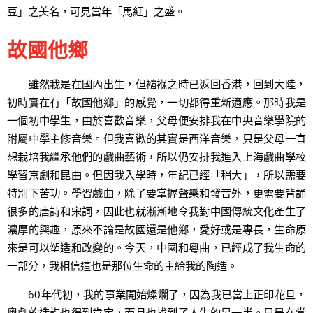
豆」之美名，可見當年「馬紅」之盛。
故國他鄉
雖然我是在國內出生，但襁褓之時已返回香港，回到大陸，
初時實在有「故國他鄉」的感覺，一切都得重新適應。那時我是
一個初中學生，由於喜歡音樂，父母便安排我在中央音樂學院的
附屬中學主修音樂。但我喜歡的其實是西洋音樂，只是父母一直
想栽培我繼承他們的戲曲藝術，所以仍安排我進入上海戲曲學校
學習京劇和昆曲。但因我入學時，年紀已經「稍大」，所以需要
特別下苦功。學習戲曲，除了要掌握聲樂和發音外，更需要背誦
很多的唐詩和宋詞，因此也就漸漸地令我對中國傳統文化產生了
濃厚的興趣，原來不論是故國還是他鄉，愛好或是專長，生命原
來是可以塑造和改變的。今天，中國和粵曲，已經成了我生命的
一部分，我相信這也是那位生命的主給我的陶造。
60年代初，我的事業開始燦爛了，因為我已當上正印花旦，
粵劇的造詣也得到肯定，而且也找到了人生的另一半。只是在當