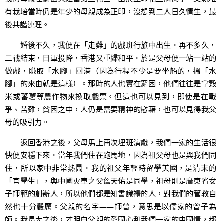
有栽培當時仍是年少的母親成為正印，沒想到二人日久情生，最
後共諧連理。
婚後不久，我便在「走難」的戲班行旅中出生。再不多久，
二戰結束，日軍投降，香港又重歸和平。於是父母便一站一站的
做戲，賺取「水腳」回港（因為行程不少是要坐船的，搵「水
腳」的來由就是這樣）。那時的人也實在窮困，他們往往是拿穀
米或蕃薯等農作物來換取戲票。但這也可以見到，即使是在戰
爭、苦難，貧困之中，人仍是需要精神的慰藉，也可以見得我父
母的吸引力。
返回香港之後，父母馬上再次埋班演戲，我們一家的生活很
快便安穩下來。當年我們住在跑馬地，因為祖父母也是與我們同
住，所以家中非常熱鬧。我的祖父年輕時留學美國，是清末的
「官學生」，與中國火車之父詹天佑是同學，祖母則是廣東省女
子師範的創辦人，所以他們都是知書識禮的人，對我們的管教自
然也十分嚴厲。父親的名字——師曾，意思是以儒家的曾子為
師。我長大之後，才明白父親的愛國心和我們一家的中國情，都