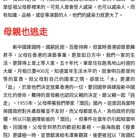
是從祖父母那裡來的。可見人是會受人感染，也可以感染人。而
有知識、品格，或從事演藝的人，他們的感染力就更大了。
母親也逃走
新中國建國時，國窮民困，百廢待興。但當時香港卻是歌舞
昇平，父母在香港的演藝事業，更是如日方中，我們一家的生
活，更算得上是上等人家。五十年代，單是住在跑馬地山村道的
大屋，月租已要400元，知道當年生活水平的，就會明白那是何
等的富貴。但父母對自己的國家之情，卻是比「水」更濃的
「血」，於是他們決定放棄香港的一切，要回國參與建設新中國
文化的使命。難得的是母親也認同父親的決定，跟父親一起「逃
走」。1955年，父母帶著我們舉家「潛回」國內。這是因為當時
英國政府對共產政權並不友好，而父母都是名人，為怕政府的阻
攔，所以只能選擇偷偷的「潛回」。但事件在當年仍引起相當哄
動。回國後，父母受到熱烈的歡迎和重視，一曲海南戲《搜書
院》更盛極一時，並曾獻演給毛澤東觀賞，後更被冠以「南國紅