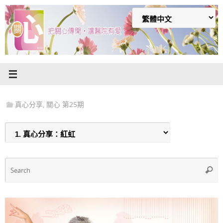
Skip
to
content
真心分享
,
關心 第25期
S
Searc
f