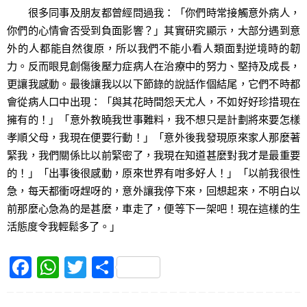
很多同事及朋友都曾經問過我：「你們時常接觸意外病人，
你們的心情會否受到負面影響？」其實研究顯示，大部分遇到意
外的人都能自然復原，所以我們不能小看人類面對逆境時的韌
力。反而眼見創傷後壓力症病人在治療中的努力、堅持及成長，
更讓我感動。最後讓我以以下節錄的說話作個結尾，它們不時都
會從病人口中出現：「與其花時間怨天尤人，不如好好珍措現在
擁有的！」「意外教曉我世事難料，我不想只是計劃將來要怎樣
孝順父母，我現在便要行動！」「意外後我發現原來家人那麼著
緊我，我們關係比以前緊密了，我現在知道甚麼對我才是最重要
的！」「出事後很感動，原來世界有咁多好人！」「以前我很性
急，每天都衝呀趕呀的，意外讓我停下來，回想起來，不明白以
前那麼心急為的是甚麼，車走了，便等下一架吧！現在這樣的生
活態度令我輕鬆多了。」
F
W
T
S
a
h
w
h