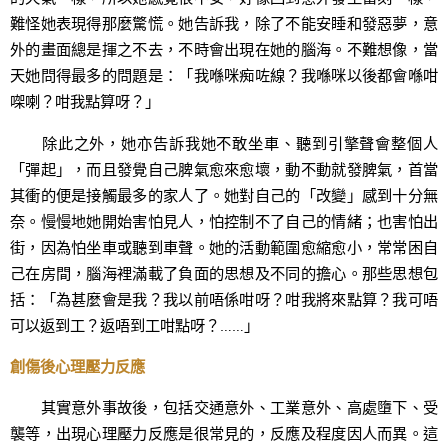
難怪她表現得那麼驚慌。她告訴我，除了不能安睡和發惡夢，意
外的畫面總是揮之不去，不時會出現在她的腦海。不難想像，當
天她問得最多的問題是：「我喺咪痴咗線？我喺咪以後都會喺咁
㗎喇？咁我點算呀？」
除此之外，她亦告訴我她不敢坐車、聽到引擎聲會整個人
「彈起」，而且發覺自己脾氣愈來愈壞，動不動就發脾氣，首當
其衝的便是接觸最多的家人了。她對自己的「改變」感到十分無
奈。慢慢地她開始害怕見人，怕控制不了自己的情緒；也害怕出
街，因為怕坐車或聽到車聲。她的活動範圍愈縮愈小，常常困自
己在房間，腦海裡滿載了負面的思想及不同的擔心。那些思想包
括：「為甚麼會是我？我以前唔係咁呀？咁我將來點算？我可唔
可以返到工？返唔到工咁點呀？……」
創傷後心理壓力反應
其實意外事故後，包括交通意外、工業意外、高處墮下、受
襲等，出現心理壓力反應是很常見的，反應及程度因人而異。這