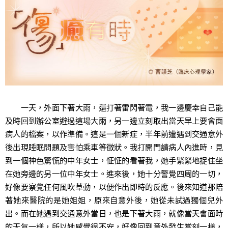
一天，外面下著大雨，還打著雷閃著電，我一邊慶幸自己能
及時回到辦公室避過這場大雨，另一邊立刻取出當天早上要會面
病人的檔案，以作準備。這是一個新症，半年前遭遇到交通意外
後出現睡眠問題及害怕乘車等徵狀。我打開門請病人內進時，見
到一個神色驚慌的中年女士，怔怔的看著我，她手緊緊地捉住坐
在她旁邊的另一位中年女士。進來後，她十分警覺四周的一切，
好像要察覺任何風吹草動，以便作出即時的反應。後來知道那陪
著她來醫院的是她姐姐，原來自意外後，她從未試過獨個兒外
出。而在她遇到交通意外當日，也是下著大雨，就像當天會面時
的天氣一樣，所以她感覺很不安，好像回到意外發生當刻一樣，