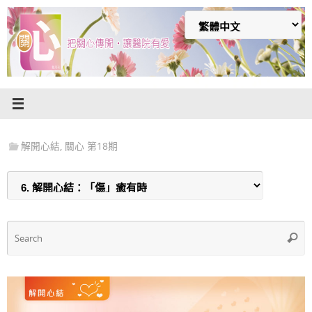
Skip
to
content
解開心結
,
關心 第18期
S
Searc
f