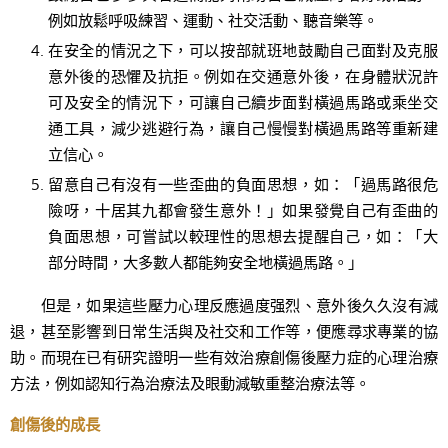
例如放鬆呼吸練習、運動、社交活動、聽音樂等。
在安全的情況之下，可以按部就班地鼓勵自己面對及克服
意外後的恐懼及抗拒。例如在交通意外後，在身體狀況許
可及安全的情況下，可讓自己續步面對橫過馬路或乘坐交
通工具，減少逃避行為，讓自己慢慢對橫過馬路等重新建
立信心。
留意自己有沒有一些歪曲的負面思想，如：「過馬路很危
險呀，十居其九都會發生意外！」如果發覺自己有歪曲的
負面思想，可嘗試以較理性的思想去提醒自己，如：「大
部分時間，大多數人都能夠安全地橫過馬路。」
但是，如果這些壓力心理反應過度强烈、意外後久久沒有減
退，甚至影響到日常生活與及社交和工作等，便應尋求專業的協
助。而現在已有研究證明一些有效治療創傷後壓力症的心理治療
方法，例如認知行為治療法及眼動減敏重整治療法等。
創傷後的成長